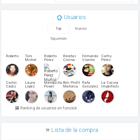
mantequilla
ajo
aceite de oliva
Usuarios
huevo
zanahoria
Top
Nuevos
tomate
levadura en polvo
Siguiendo
Opcional: Azúcar avainillado
Opcional: Ron o Whisky
Harina para bizcocho
Roberto
Toni
Roberto
Recetas
Fernando
Cathy
azucar
Michel
Perez
Cocina
Vicente
Pérez
Caubet
Muñoz
patatas
pimiento rojo
Pimentón
pimiento verde
Carlos
Laura
Mariquilla
Bon Profit
Rafa
La Cocina
Cádiz
López
Power
Mallorca
Gonzalez
Imperfecta
miel
Martínez
vino blanco
Azúcar glass
Azúcar moreno
Ranking de usuarios en funcook
Zumo de limón
arroz
canela en polvo
aceite de girasol
Lista de la compra
Dientes de ajo
vinagre