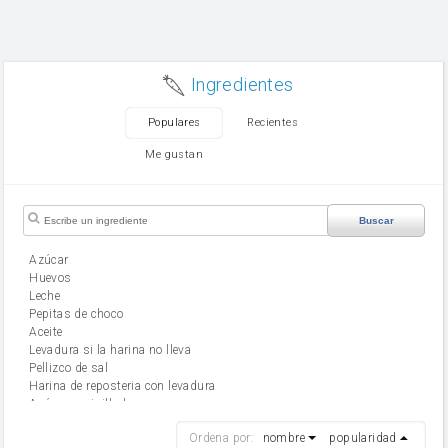
Ingredientes
Populares
Recientes
Me gustan
Buscar
Azúcar
huevos
leche
Pepitas de choco
aceite
Levadura si la harina no lleva
Pellizco de sal
Harina de reposteria con levadura
Azúcar avainillado
harina
Ordena por:
nombre
popularidad
cebolla