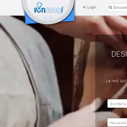
Login
ES
EN
DES
La red soc
Escribe tu
Password