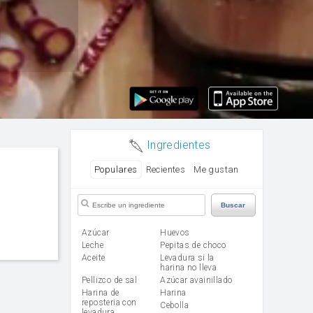
Ingredientes
Populares
Recientes
Me gustan
Buscar
Azúcar
huevos
leche
Pepitas de choco
aceite
Levadura si la
harina no lleva
Pellizco de sal
Azúcar avainillado
Harina de
harina
reposteria con
cebolla
levadura