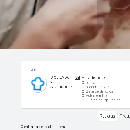
Andres
Estadisticas
SIGUIENDO
0
0
recetas
0
SEGUIDORES
preguntas y respuestas
0
0
Balance de votos
0
Votos emitidos
0
Puntos de reputación
Recetas
Preg
0 entradas en este idioma