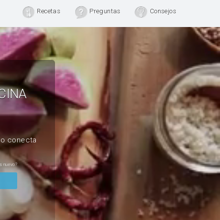
Recetas
Preguntas
Consejos
CINA
, o conecta
s nuevo?