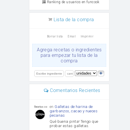
Ranking de usuarios en funcook
Lista de la compra
Borrar lista
Email
Imprimir
Agrega recetas o ingredientes
para empezar tu lista de la
compra
Comentarios Recientes
en
Galletas de harina de
Recetas con sazon
garbanzos, cacao y nueces
pecanas
Qué buena pinta! Tengo que
probar estas galletas.