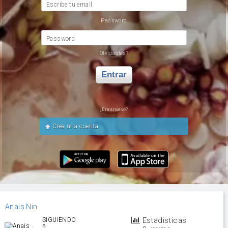
Escribe tu email
Password
Password
Olvidastes?
Entrar
¿Eres nuevo?
Crea una cuenta
Anais Nin
Estadisticas
SIGUIENDO
0