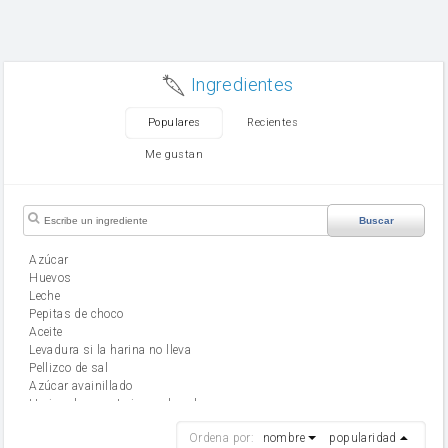
Ingredientes
Populares
Recientes
Me gustan
Buscar
Azúcar
huevos
leche
Pepitas de choco
aceite
Levadura si la harina no lleva
Pellizco de sal
Azúcar avainillado
Harina de reposteria con levadura
harina
Ordena por:
nombre
popularidad
cebolla