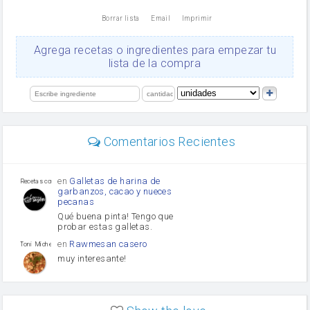
nata
Borrar lista
Email
Imprimir
Cacao en polvo
queso rallado
Ajos
Agrega recetas o ingredientes para empezar tu
orégano
lista de la compra
Levadura
salsa de soja
limón
perejil
carne picada
Diente de ajo
Comentarios Recientes
mayonesa
Tomates
Puerro
en
Galletas de harina de
Recetas con sazon
garbanzos, cacao y nueces
pecanas
Qué buena pinta! Tengo que
probar estas galletas.
en
Rawmesan casero
Toni Michel Caubet
muy interesante!
en
Lasaña casera fácil y
HOJALDROSA TV
rápida