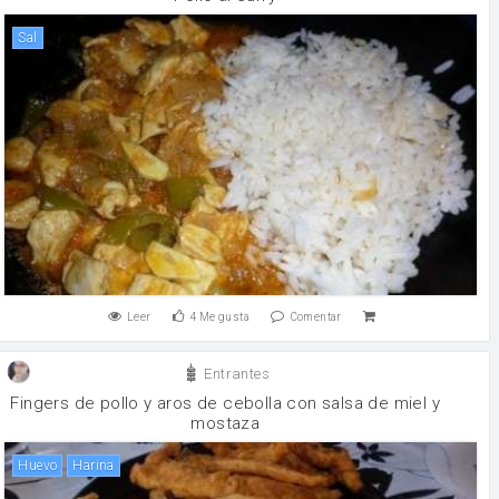
sal
Leer
4
Me gusta
Comentar
Entrantes
Fingers de pollo y aros de cebolla con salsa de miel y
mostaza
huevo
harina