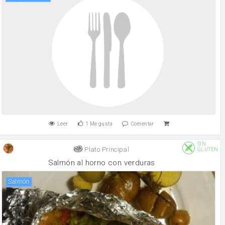
Leer
1
Me gusta
Comentar
SIN
Plato Principal
GLUTEN
Salmón al horno con verduras
salmón