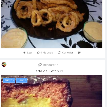
Leer
9
Me gusta
Comentar
Reposteria
Tarta de Ketchup
huevos
harina