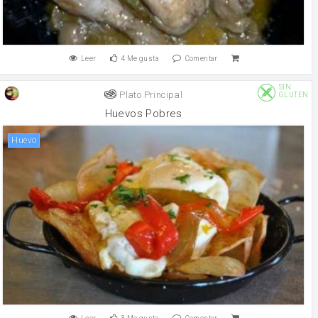
Leer
4
Me gusta
Comentar
SIN
Plato Principal
GLUTEN
Huevos Pobres
huevo