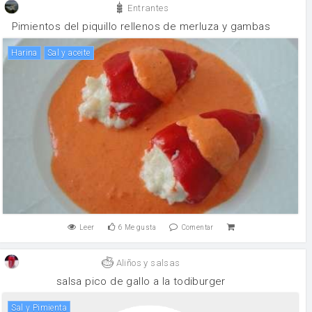
Entrantes
Pimientos del piquillo rellenos de merluza y gambas
harina
Sal y aceite
Leer
6
Me gusta
Comentar
Aliños y salsas
salsa pico de gallo a la todiburger
Sal y Pimienta