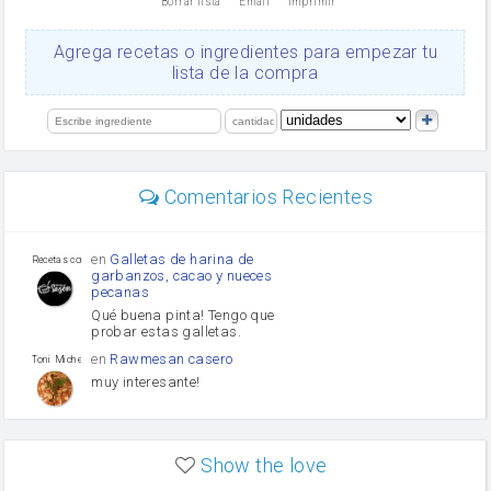
Borrar lista
Email
Imprimir
Cacao en polvo
queso rallado
Ajos
Agrega recetas o ingredientes para empezar tu
salsa de soja
lista de la compra
orégano
Levadura
limón
perejil
carne picada
Diente de ajo
Comentarios Recientes
mayonesa
Tomates
Puerro
en
Galletas de harina de
Recetas con sazon
garbanzos, cacao y nueces
pecanas
Qué buena pinta! Tengo que
probar estas galletas.
en
Rawmesan casero
Toni Michel Caubet
muy interesante!
en
Lasaña casera fácil y
HOJALDROSA TV
rápida
Show the love
VIDEO EXPLIATIVO