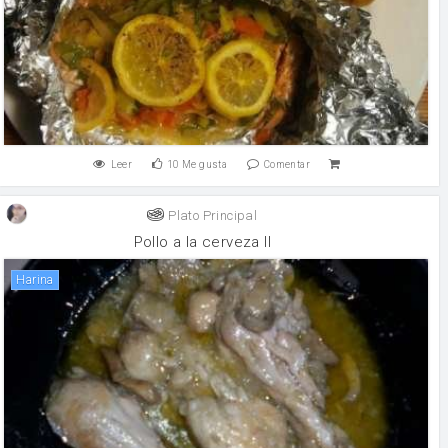
Leer
10
Me gusta
Comentar
Plato Principal
Pollo a la cerveza II
harina