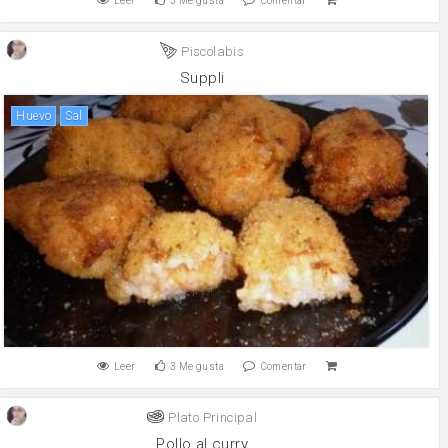
Leer
3
Me gusta
Comentar
Piscolabis
Suppli
huevo
sal
Leer
3
Me gusta
Comentar
Plato Principal
Pollo al curry