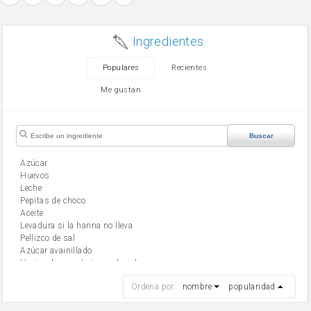
Ingredientes
Populares
Recientes
Me gustan
Buscar
Azúcar
huevos
leche
Pepitas de choco
aceite
Levadura si la harina no lleva
Pellizco de sal
Azúcar avainillado
Harina de reposteria con levadura
harina
Ordena por:
nombre
popularidad
cebolla
mantequilla