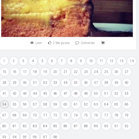
Leer
2
Me gusta
Comentar
1
2
3
4
5
6
7
8
9
10
11
12
13
14
15
16
17
18
19
20
21
22
23
24
25
26
27
28
29
30
31
32
33
34
35
36
37
38
39
40
41
42
43
44
45
46
47
48
49
50
51
52
53
54
55
56
57
58
59
60
61
62
63
64
65
66
67
68
69
70
71
72
73
74
75
76
77
78
79
80
81
82
83
84
85
86
87
88
89
90
91
92
93
94
95
96
97
98