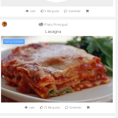
Leer
6
Me gusta
Comentar
Plato Principal
Lasagna
salsa tomate
Leer
22
Me gusta
Comentar