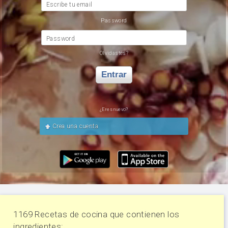
Escribe tu email
Password
Password
Olvidastes?
Entrar
¿Eres nuevo?
Crea una cuenta
1169 Recetas de cocina que contienen los
ingredientes: