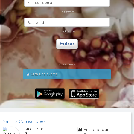
Escribe tu email
Password
Password
Olvidastes?
Entrar
¿Eres nuevo?
Crea una cuenta
Yamilis Correa López
Estadisticas
SIGUIENDO
0