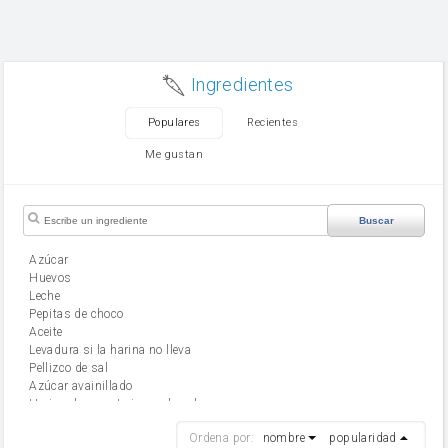
Ingredientes
Populares
Recientes
Me gustan
Buscar
Azúcar
huevos
leche
Pepitas de choco
aceite
Levadura si la harina no lleva
Pellizco de sal
Azúcar avainillado
Harina de reposteria con levadura
harina
Ordena por:
nombre
popularidad
cebolla