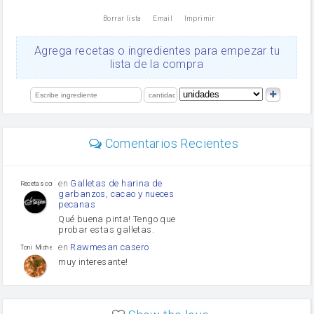
nata
Borrar lista
Email
Imprimir
Cacao en polvo
queso rallado
Ajos
Agrega recetas o ingredientes para empezar tu
orégano
lista de la compra
Levadura
salsa de soja
limón
perejil
carne picada
mayonesa
Comentarios Recientes
Diente de ajo
Tomates
Puerro
en
Galletas de harina de
Recetas con sazon
garbanzos, cacao y nueces
pecanas
Qué buena pinta! Tengo que
probar estas galletas.
en
Rawmesan casero
Toni Michel Caubet
muy interesante!
en
Lasaña casera fácil y
HOJALDROSA TV
rápida