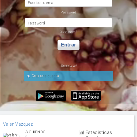
Escribe tu email
Password
Password
Olvidastes?
Entrar
¿Eres nuevo?
Crea una cuenta
Valen Vazquez
Estadisticas
SIGUIENDO
0