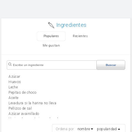
Ingredientes
Populares
Recientes
Me gustan
Buscar
Azúcar
huevos
leche
Pepitas de choco
aceite
Levadura si la harina no lleva
Pellizco de sal
Azúcar avainillado
Harina de reposteria con levadura
harina
Ordena por:
nombre
popularidad
cebolla