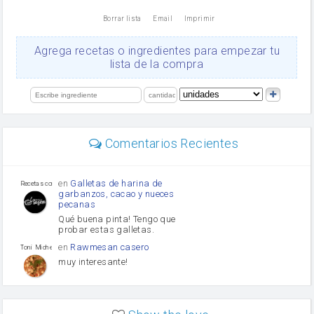
nata
Borrar lista
Email
Imprimir
Cacao en polvo
queso rallado
Ajos
Agrega recetas o ingredientes para empezar tu
salsa de soja
lista de la compra
orégano
Levadura
limón
perejil
carne picada
mayonesa
Comentarios Recientes
Diente de ajo
Tomates
Puerro
en
Galletas de harina de
Recetas con sazon
garbanzos, cacao y nueces
pecanas
Qué buena pinta! Tengo que
probar estas galletas.
en
Rawmesan casero
Toni Michel Caubet
muy interesante!
en
Lasaña casera fácil y
HOJALDROSA TV
rápida