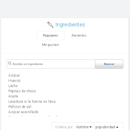
Ingredientes
Populares
Recientes
Me gustan
Buscar
Azúcar
huevos
leche
Pepitas de choco
aceite
Levadura si la harina no lleva
Pellizco de sal
Azúcar avainillado
Harina de reposteria con levadura
harina
Ordena por:
nombre
popularidad
cebolla