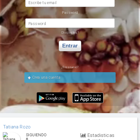
Escribe tu email
Password
Password
Olvidastes?
Entrar
¿Eres nuevo?
Crea una cuenta
Tatiana Rozo
Estadisticas
SIGUIENDO
0