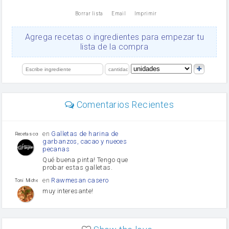
nata
Borrar lista
Email
Imprimir
Cacao en polvo
queso rallado
Ajos
Agrega recetas o ingredientes para empezar tu
orégano
lista de la compra
Levadura
salsa de soja
limón
perejil
carne picada
Diente de ajo
Comentarios Recientes
mayonesa
Tomates
Puerro
en
Galletas de harina de
Recetas con sazon
garbanzos, cacao y nueces
pecanas
Qué buena pinta! Tengo que
probar estas galletas.
en
Rawmesan casero
Toni Michel Caubet
muy interesante!
en
Lasaña casera fácil y
HOJALDROSA TV
rápida