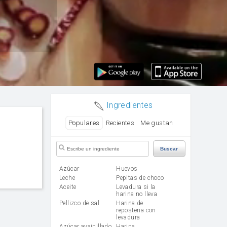
Ingredientes
Populares
Recientes
Me gustan
Buscar
Azúcar
huevos
leche
Pepitas de choco
aceite
Levadura si la
harina no lleva
Pellizco de sal
Harina de
reposteria con
levadura
Azúcar avainillado
harina