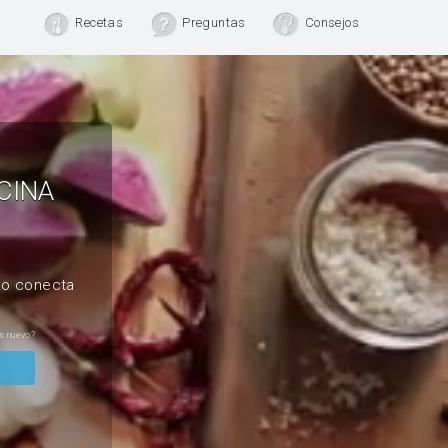
Recetas
Preguntas
Consejos
CINA
, o conecta
s nuevo?