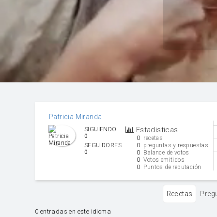
Patricia Miranda
Estadisticas
SIGUIENDO
0
0
recetas
0
SEGUIDORES
preguntas y respuestas
0
0
Balance de votos
0
Votos emitidos
0
Puntos de reputación
Recetas
Preg
0 entradas en este idioma