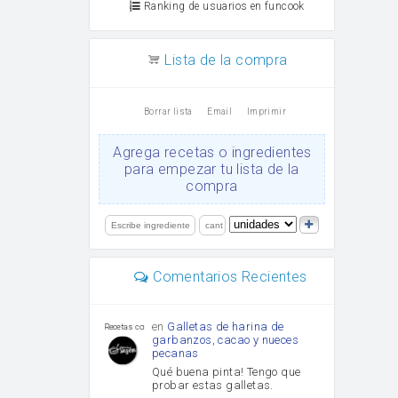
Ranking de usuarios en funcook
Lista de la compra
Borrar lista
Email
Imprimir
Agrega recetas o ingredientes
para empezar tu lista de la
compra
Comentarios Recientes
en
Galletas de harina de
Recetas con sazon
garbanzos, cacao y nueces
pecanas
Qué buena pinta! Tengo que
probar estas galletas.