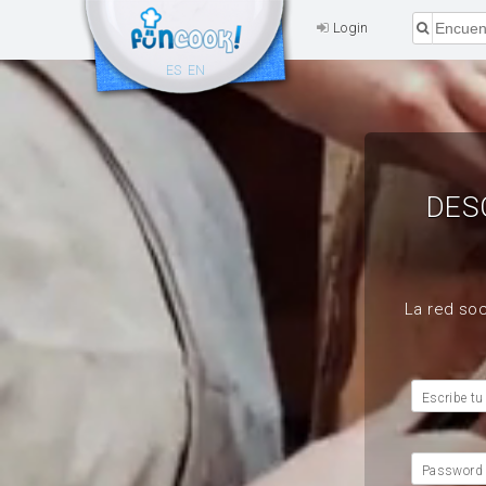
Login
ES
EN
DES
La red soc
Escribe tu
Password