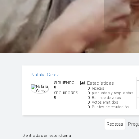
Natalia Gerez
Estadisticas
SIGUIENDO
0
0
recetas
0
SEGUIDORES
preguntas y respuestas
0
0
Balance de votos
0
Votos emitidos
0
Puntos de reputación
Recetas
Preg
0 entradas en este idioma