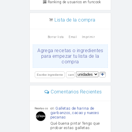
Ranking de usuarios en funcook
Lista de la compra
Borrar lista
Email
Imprimir
Agrega recetas o ingredientes
para empezar tu lista de la
compra
Comentarios Recientes
en
Galletas de harina de
Recetas con sazon
garbanzos, cacao y nueces
pecanas
Qué buena pinta! Tengo que
probar estas galletas.