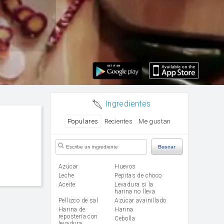
Ingredientes
Populares
Recientes
Me gustan
Buscar
Azúcar
huevos
leche
Pepitas de choco
aceite
Levadura si la
harina no lleva
Pellizco de sal
Azúcar avainillado
Harina de
harina
reposteria con
cebolla
levadura