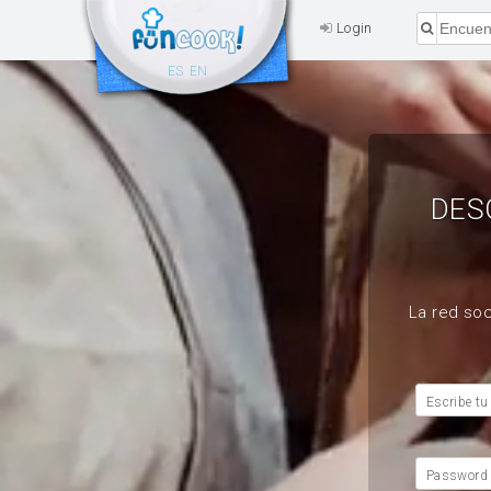
Login
ES
EN
DES
La red soc
Escribe tu
Password