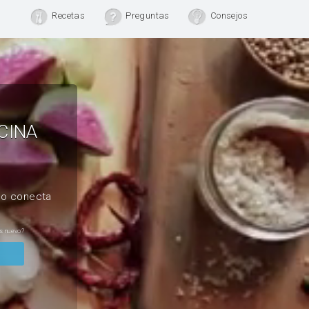
Recetas
Preguntas
Consejos
CINA
, o conecta
s nuevo?