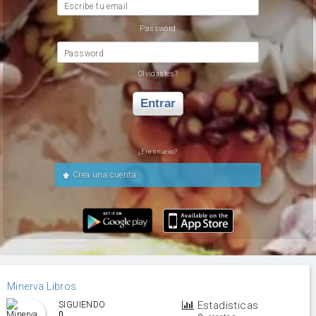
Escribe tu email
Password
Password
Olvidastes?
Entrar
¿Eres nuevo?
Crea una cuenta
Minerva Libros
Estadisticas
SIGUIENDO
0