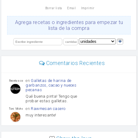
nata
Borrar lista
Email
Imprimir
Cacao en polvo
queso rallado
Ajos
Agrega recetas o ingredientes para empezar tu
orégano
lista de la compra
Levadura
salsa de soja
limón
perejil
carne picada
Diente de ajo
Comentarios Recientes
mayonesa
Tomates
Puerro
en
Galletas de harina de
Recetas con sazon
garbanzos, cacao y nueces
pecanas
Qué buena pinta! Tengo que
probar estas galletas.
en
Rawmesan casero
Toni Michel Caubet
muy interesante!
en
Lasaña casera fácil y
HOJALDROSA TV
rápida