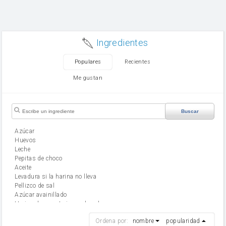
Ingredientes
Populares
Recientes
Me gustan
Buscar
Azúcar
huevos
leche
Pepitas de choco
aceite
Levadura si la harina no lleva
Pellizco de sal
Azúcar avainillado
Harina de reposteria con levadura
harina
Ordena por:
nombre
popularidad
cebolla