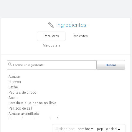
Ingredientes
Populares
Recientes
Me gustan
Buscar
Azúcar
huevos
leche
Pepitas de choco
aceite
Levadura si la harina no lleva
Pellizco de sal
Azúcar avainillado
Harina de reposteria con levadura
harina
Ordena por:
nombre
popularidad
cebolla