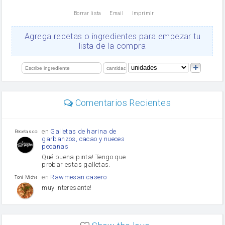
nata
Borrar lista
Email
Imprimir
Cacao en polvo
queso rallado
Ajos
Agrega recetas o ingredientes para empezar tu
Levadura
lista de la compra
salsa de soja
orégano
limón
perejil
carne picada
Diente de ajo
Comentarios Recientes
mayonesa
Tomates
Puerro
en
Galletas de harina de
Recetas con sazon
garbanzos, cacao y nueces
pecanas
Qué buena pinta! Tengo que
probar estas galletas.
en
Rawmesan casero
Toni Michel Caubet
muy interesante!
en
Lasaña casera fácil y
HOJALDROSA TV
rápida