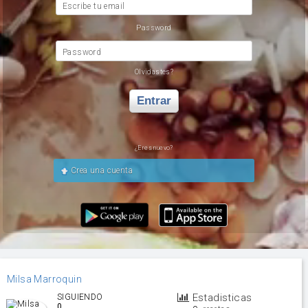
Escribe tu email
Password
Password
Olvidastes?
Entrar
¿Eres nuevo?
Crea una cuenta
Milsa Marroquin
Estadisticas
SIGUIENDO
0