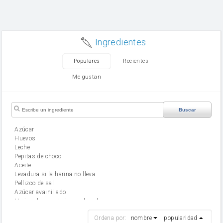
Ingredientes
Populares
Recientes
Me gustan
Buscar
Azúcar
huevos
leche
Pepitas de choco
aceite
Levadura si la harina no lleva
Pellizco de sal
Azúcar avainillado
Harina de reposteria con levadura
harina
Ordena por:
nombre
popularidad
cebolla