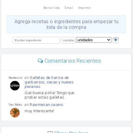
nata
Borrar lista
Email
Imprimir
Cacao en polvo
queso rallado
Ajos
Agrega recetas o ingredientes para empezar tu
Levadura
lista de la compra
salsa de soja
orégano
limón
perejil
carne picada
Diente de ajo
Comentarios Recientes
mayonesa
Tomates
Puerro
en
Galletas de harina de
Recetas con sazon
garbanzos, cacao y nueces
pecanas
Qué buena pinta! Tengo que
probar estas galletas.
en
Rawmesan casero
Toni Michel Caubet
muy interesante!
en
Lasaña casera fácil y
HOJALDROSA TV
rápida