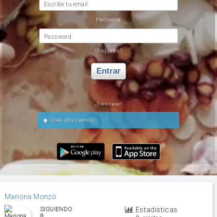
Escribe tu email
Password
Password
Olvidastes?
Entrar
¿Eres nuevo?
Crea una cuenta
Mariona Monzó
Estadisticas
SIGUIENDO
0