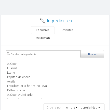
Ingredientes
Populares
Recientes
Me gustan
Buscar
Azúcar
huevos
leche
Pepitas de choco
aceite
Levadura si la harina no lleva
Pellizco de sal
Azúcar avainillado
Harina de reposteria con levadura
harina
Ordena por:
nombre
popularidad
cebolla