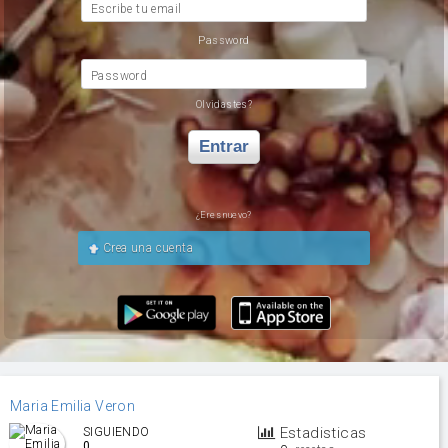
Escribe tu email
Password
Password
Olvidastes?
Entrar
¿Eres nuevo?
Crea una cuenta
Maria Emilia Veron
Estadisticas
SIGUIENDO
0