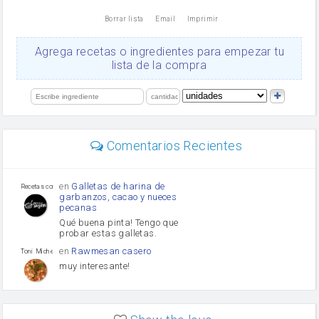
nata
Borrar lista
Email
Imprimir
Cacao en polvo
queso rallado
Ajos
Agrega recetas o ingredientes para empezar tu
Levadura
lista de la compra
salsa de soja
orégano
limón
perejil
carne picada
Diente de ajo
Comentarios Recientes
mayonesa
Tomates
Puerro
en
Galletas de harina de
Recetas con sazon
garbanzos, cacao y nueces
pecanas
Qué buena pinta! Tengo que
probar estas galletas.
en
Rawmesan casero
Toni Michel Caubet
muy interesante!
en
Lasaña casera fácil y
HOJALDROSA TV
rápida