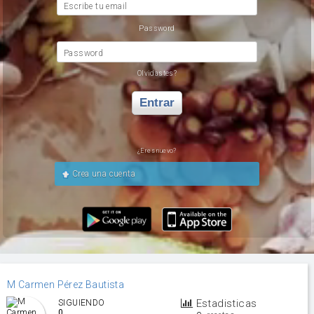
Escribe tu email
Password
Password
Olvidastes?
Entrar
¿Eres nuevo?
Crea una cuenta
M Carmen Pérez Bautista
Estadisticas
SIGUIENDO
0