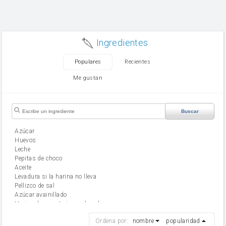
Ingredientes
Populares
Recientes
Me gustan
Buscar
Azúcar
huevos
leche
Pepitas de choco
aceite
Levadura si la harina no lleva
Pellizco de sal
Azúcar avainillado
Harina de reposteria con levadura
harina
Ordena por:
nombre
popularidad
cebolla