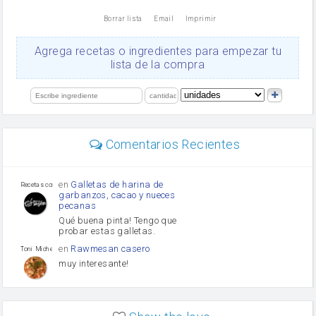
nata
Borrar lista
Email
Imprimir
Cacao en polvo
queso rallado
Ajos
Agrega recetas o ingredientes para empezar tu
Levadura
lista de la compra
salsa de soja
orégano
limón
perejil
carne picada
Diente de ajo
Comentarios Recientes
mayonesa
Tomates
Puerro
en
Galletas de harina de
Recetas con sazon
garbanzos, cacao y nueces
pecanas
Qué buena pinta! Tengo que
probar estas galletas.
en
Rawmesan casero
Toni Michel Caubet
muy interesante!
en
Lasaña casera fácil y
HOJALDROSA TV
rápida