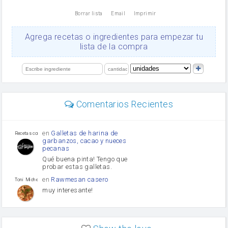
nata
Borrar lista
Email
Imprimir
Cacao en polvo
queso rallado
Ajos
Agrega recetas o ingredientes para empezar tu
Levadura
lista de la compra
salsa de soja
orégano
limón
perejil
carne picada
Diente de ajo
Comentarios Recientes
mayonesa
Tomates
Puerro
en
Galletas de harina de
Recetas con sazon
garbanzos, cacao y nueces
pecanas
Qué buena pinta! Tengo que
probar estas galletas.
en
Rawmesan casero
Toni Michel Caubet
muy interesante!
en
Lasaña casera fácil y
HOJALDROSA TV
rápida