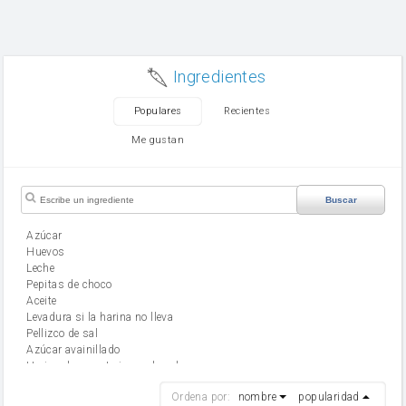
Ingredientes
Populares
Recientes
Me gustan
Buscar
Azúcar
huevos
leche
Pepitas de choco
aceite
Levadura si la harina no lleva
Pellizco de sal
Azúcar avainillado
Harina de reposteria con levadura
harina
Ordena por:
nombre
popularidad
cebolla