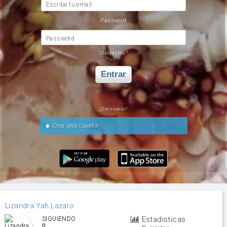
Escribe tu email
Password
Password
Olvidastes?
Entrar
¿Eres nuevo?
Crea una cuenta
Lizandra Yah Lazaro
Estadisticas
SIGUIENDO
0