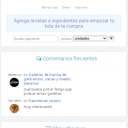
nata
Borrar lista
Email
Imprimir
Cacao en polvo
queso rallado
Ajos
Agrega recetas o ingredientes para empezar tu
orégano
lista de la compra
Levadura
salsa de soja
limón
perejil
carne picada
mayonesa
Comentarios Recientes
Diente de ajo
Tomates
Puerro
en
Galletas de harina de
Recetas con sazon
garbanzos, cacao y nueces
pecanas
Qué buena pinta! Tengo que
probar estas galletas.
en
Rawmesan casero
Toni Michel Caubet
muy interesante!
en
Lasaña casera fácil y
HOJALDROSA TV
rápida