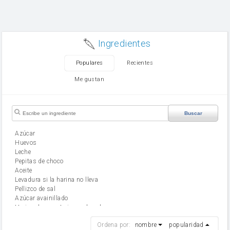
Ingredientes
Populares
Recientes
Me gustan
Buscar
Azúcar
huevos
leche
Pepitas de choco
aceite
Levadura si la harina no lleva
Pellizco de sal
Azúcar avainillado
Harina de reposteria con levadura
harina
Ordena por:
nombre
popularidad
cebolla