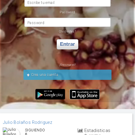
Escribe tu email
Password
Password
Olvidastes?
Entrar
¿Eres nuevo?
Crea una cuenta
Julio Bolaños Rodriguez
Estadisticas
SIGUIENDO
0