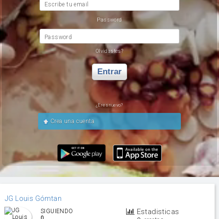
Escribe tu email
Password
Password
Olvidastes?
Entrar
¿Eres nuevo?
Crea una cuenta
JG Louis Gómtan
Estadisticas
SIGUIENDO
0