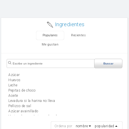
Ingredientes
Populares
Recientes
Me gustan
Buscar
Azúcar
huevos
leche
Pepitas de choco
aceite
Levadura si la harina no lleva
Pellizco de sal
Azúcar avainillado
Harina de reposteria con levadura
harina
Ordena por:
nombre
popularidad
cebolla