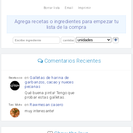
nata
Borrar lista
Email
Imprimir
Cacao en polvo
queso rallado
Ajos
Agrega recetas o ingredientes para empezar tu
Levadura
lista de la compra
salsa de soja
orégano
limón
perejil
carne picada
Diente de ajo
Comentarios Recientes
mayonesa
Tomates
Puerro
en
Galletas de harina de
Recetas con sazon
garbanzos, cacao y nueces
pecanas
Qué buena pinta! Tengo que
probar estas galletas.
en
Rawmesan casero
Toni Michel Caubet
muy interesante!
en
Lasaña casera fácil y
HOJALDROSA TV
rápida