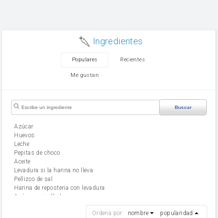
Ingredientes
Populares
Recientes
Me gustan
Buscar
Azúcar
huevos
leche
Pepitas de choco
aceite
Levadura si la harina no lleva
Pellizco de sal
Harina de reposteria con levadura
Azúcar avainillado
harina
Ordena por:
nombre
popularidad
cebolla