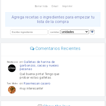
nata
Borrar lista
Email
Imprimir
Cacao en polvo
queso rallado
Ajos
Agrega recetas o ingredientes para empezar tu
salsa de soja
lista de la compra
orégano
Levadura
limón
perejil
carne picada
Diente de ajo
Comentarios Recientes
mayonesa
Tomates
Puerro
en
Galletas de harina de
Recetas con sazon
garbanzos, cacao y nueces
pecanas
Qué buena pinta! Tengo que
probar estas galletas.
en
Rawmesan casero
Toni Michel Caubet
muy interesante!
en
Lasaña casera fácil y
HOJALDROSA TV
rápida