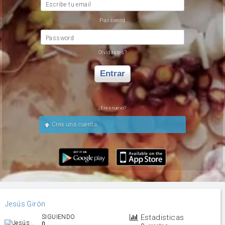
Escribe tu email
Password
Password
Olvidastes?
Entrar
¿Eres nuevo?
Crea una cuenta
Jesús Girón
Estadisticas
SIGUIENDO
0