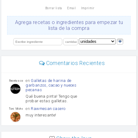
nata
Borrar lista
Email
Imprimir
Cacao en polvo
queso rallado
Ajos
Agrega recetas o ingredientes para empezar tu
orégano
lista de la compra
Levadura
salsa de soja
limón
perejil
carne picada
Diente de ajo
Comentarios Recientes
mayonesa
Tomates
Puerro
en
Galletas de harina de
Recetas con sazon
garbanzos, cacao y nueces
pecanas
Qué buena pinta! Tengo que
probar estas galletas.
en
Rawmesan casero
Toni Michel Caubet
muy interesante!
en
Lasaña casera fácil y
HOJALDROSA TV
rápida