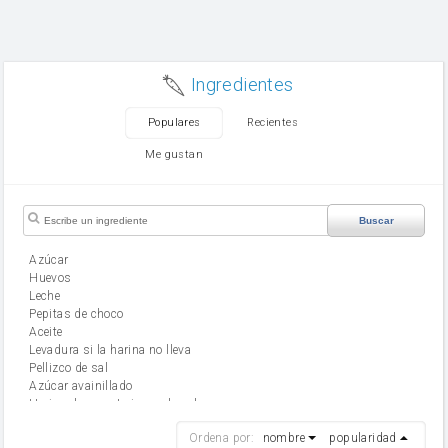
Ingredientes
Populares
Recientes
Me gustan
Buscar
Azúcar
huevos
leche
Pepitas de choco
aceite
Levadura si la harina no lleva
Pellizco de sal
Azúcar avainillado
Harina de reposteria con levadura
harina
Ordena por:
nombre
popularidad
cebolla