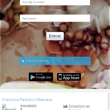
Escribe tu email
Password
Password
Olvidastes?
Entrar
¿Eres nuevo?
Crea una cuenta
Francisca Pacheco Villanueva
Estadisticas
SIGUIENDO
0