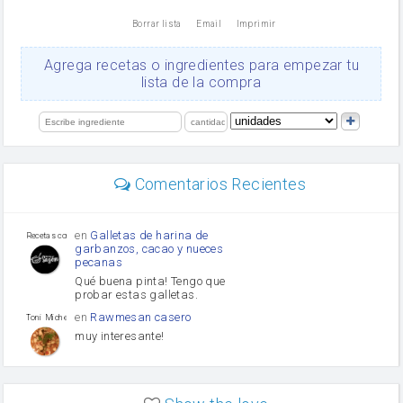
nata
Borrar lista
Email
Imprimir
Cacao en polvo
queso rallado
Ajos
Agrega recetas o ingredientes para empezar tu
salsa de soja
lista de la compra
orégano
Levadura
limón
perejil
carne picada
mayonesa
Comentarios Recientes
Diente de ajo
Tomates
Puerro
en
Galletas de harina de
Recetas con sazon
garbanzos, cacao y nueces
pecanas
Qué buena pinta! Tengo que
probar estas galletas.
en
Rawmesan casero
Toni Michel Caubet
muy interesante!
en
Lasaña casera fácil y
HOJALDROSA TV
rápida