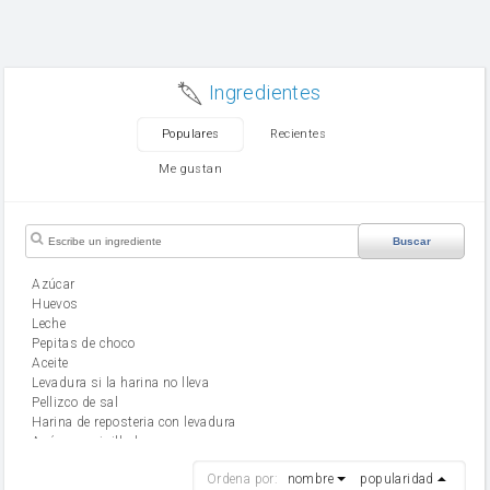
Ingredientes
Populares
Recientes
Me gustan
Buscar
Azúcar
huevos
leche
Pepitas de choco
aceite
Levadura si la harina no lleva
Pellizco de sal
Harina de reposteria con levadura
Azúcar avainillado
harina
Ordena por:
nombre
popularidad
cebolla