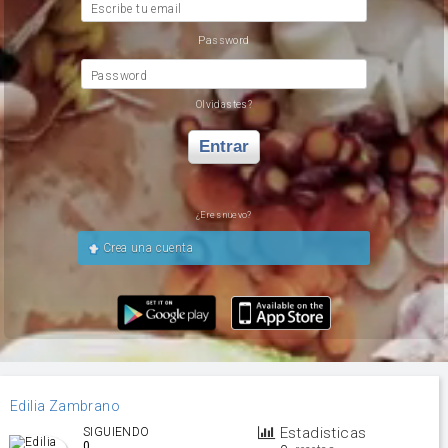
Escribe tu email
Password
Password
Olvidastes?
Entrar
¿Eres nuevo?
Crea una cuenta
Edilia Zambrano
Estadisticas
SIGUIENDO
0