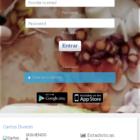
Escribe tu email
Password
Password
Olvidastes?
Entrar
¿Eres nuevo?
Crea una cuenta
Carlos Diviesti
Estadisticas
SIGUIENDO
0