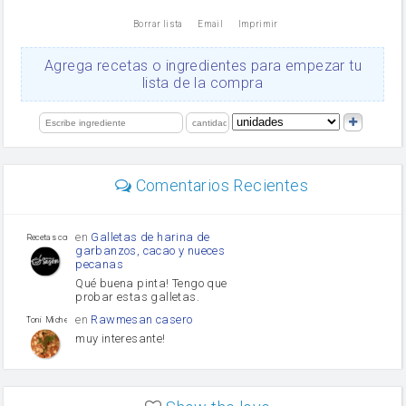
nata
Borrar lista
Email
Imprimir
Cacao en polvo
queso rallado
Ajos
Agrega recetas o ingredientes para empezar tu
salsa de soja
lista de la compra
orégano
Levadura
limón
perejil
carne picada
Diente de ajo
Comentarios Recientes
mayonesa
Tomates
Puerro
en
Galletas de harina de
Recetas con sazon
garbanzos, cacao y nueces
pecanas
Qué buena pinta! Tengo que
probar estas galletas.
en
Rawmesan casero
Toni Michel Caubet
muy interesante!
en
Lasaña casera fácil y
HOJALDROSA TV
rápida