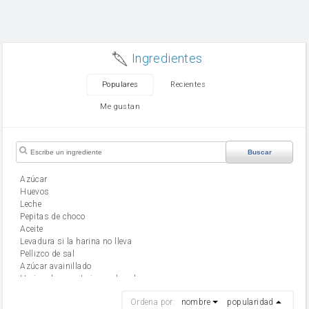
Ingredientes
Populares
Recientes
Me gustan
Buscar
Azúcar
huevos
leche
Pepitas de choco
aceite
Levadura si la harina no lleva
Pellizco de sal
Azúcar avainillado
Harina de reposteria con levadura
harina
Ordena por:
nombre
popularidad
cebolla