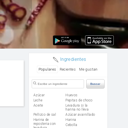
Ingredientes
Populares
Recientes
Me gustan
Buscar
Azúcar
huevos
leche
Pepitas de choco
aceite
Levadura si la
harina no lleva
Pellizco de sal
Azúcar avainillado
Harina de
harina
reposteria con
cebolla
levadura