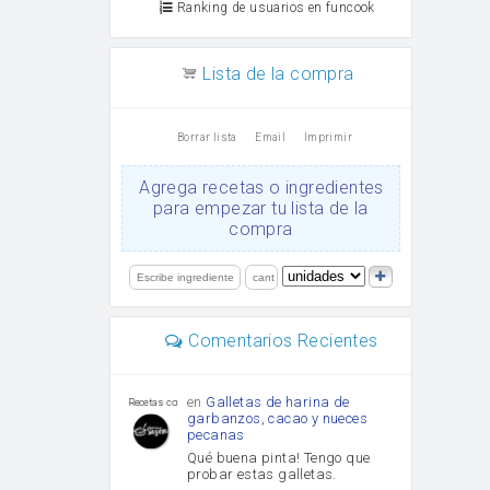
Ranking de usuarios en funcook
Lista de la compra
Borrar lista
Email
Imprimir
Agrega recetas o ingredientes
para empezar tu lista de la
compra
Comentarios Recientes
en
Galletas de harina de
Recetas con sazon
garbanzos, cacao y nueces
pecanas
Qué buena pinta! Tengo que
probar estas galletas.