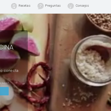
Recetas
Preguntas
Consejos
CINA
, o conecta
s nuevo?