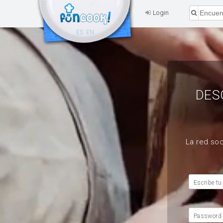
Login
ES
EN
DES
La red soc
Escribe tu
Password