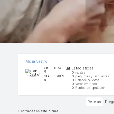
Alicia Castro
Estadisticas
SIGUIENDO
0
0
recetas
0
SEGUIDORES
preguntas y respuestas
0
0
Balance de votos
0
Votos emitidos
0
Puntos de reputación
Recetas
Preg
0 entradas en este idioma