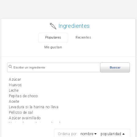
Ingredientes
Populares
Recientes
Me gustan
Buscar
Azúcar
huevos
leche
Pepitas de choco
aceite
Levadura si la harina no lleva
Pellizco de sal
Azúcar avainillado
Harina de reposteria con levadura
harina
Ordena por:
nombre
popularidad
cebolla