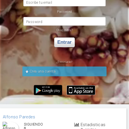
Escribe tu email
Password
Password
Olvidastes?
Entrar
¿Eres nuevo?
Crea una cuenta
Alfonso Paredes
Estadisticas
SIGUIENDO
0