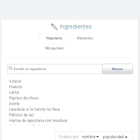
Ingredientes
Populares
Recientes
Me gustan
Buscar
Azúcar
huevos
leche
Pepitas de choco
aceite
Levadura si la harina no lleva
Pellizco de sal
Harina de reposteria con levadura
Azúcar avainillado
harina
Ordena por:
nombre
popularidad
cebolla