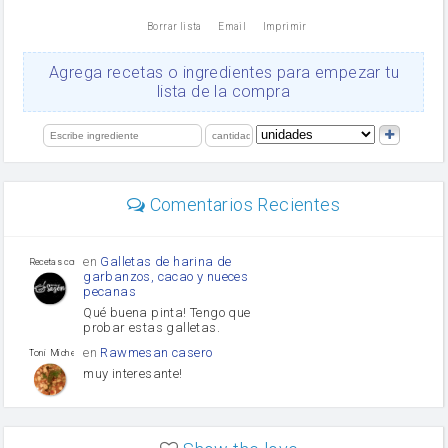
nata
Borrar lista
Email
Imprimir
Cacao en polvo
queso rallado
Ajos
Agrega recetas o ingredientes para empezar tu
salsa de soja
lista de la compra
orégano
Levadura
limón
perejil
carne picada
mayonesa
Comentarios Recientes
Diente de ajo
Tomates
Puerro
en
Galletas de harina de
Recetas con sazon
garbanzos, cacao y nueces
pecanas
Qué buena pinta! Tengo que
probar estas galletas.
en
Rawmesan casero
Toni Michel Caubet
muy interesante!
en
Lasaña casera fácil y
HOJALDROSA TV
rápida