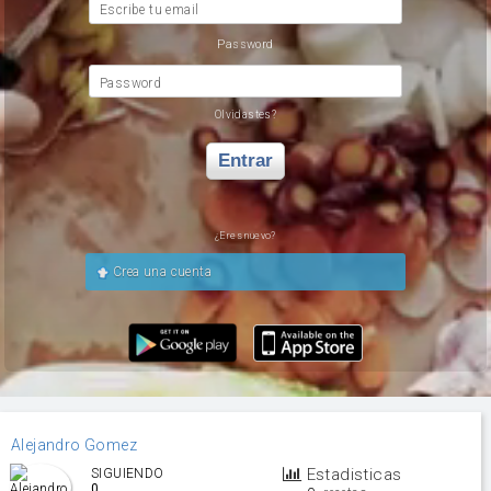
Escribe tu email
Password
Password
Olvidastes?
Entrar
¿Eres nuevo?
Crea una cuenta
Alejandro Gomez
Estadisticas
SIGUIENDO
0