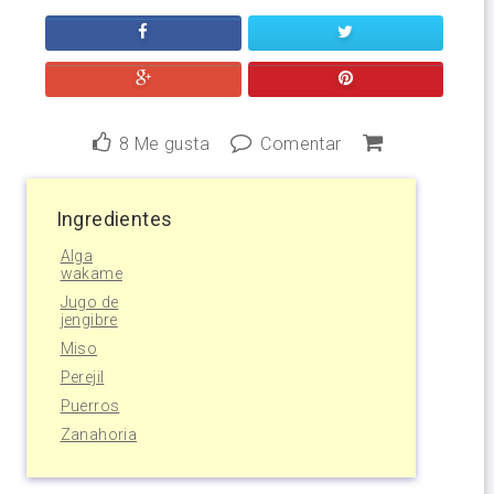
8
Me gusta
Comentar
Ingredientes
Alga
wakame
Jugo de
jengibre
Miso
Perejil
Puerros
Zanahoria