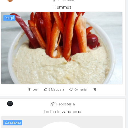
Hummus
perejil
Leer
8
Me gusta
Comentar
Reposteria
torta de zanahoria
zanahoria