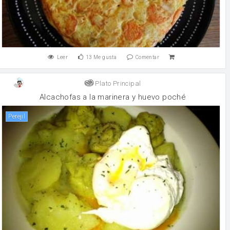
Leer
13
Me gusta
Comentar
Plato Principal
Alcachofas a la marinera y huevo poché
perejil