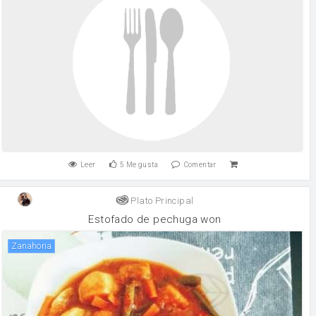
Leer
5
Me gusta
Comentar
Plato Principal
Estofado de pechuga won
zanahoria