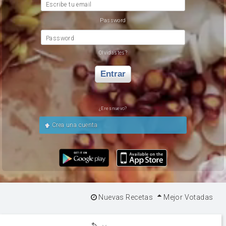
Escribe tu email
Password
Password
Olvidastes?
Entrar
¿Eres nuevo?
Crea una cuenta
Nuevas Recetas
Mejor Votadas