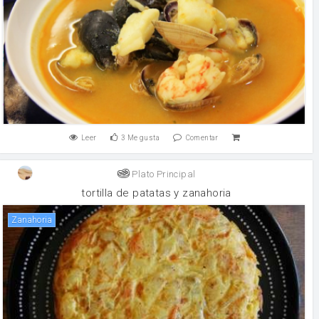
Leer
3
Me gusta
Comentar
Plato Principal
tortilla de patatas y zanahoria
zanahoria