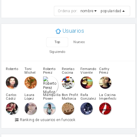
Harina de reposteria con levadura
harina
Ordena por:
nombre
popularidad
cebolla
mantequilla
ajo
aceite de oliva
Usuarios
huevo
zanahoria
Top
Nuevos
tomate
levadura en polvo
Siguiendo
Opcional: Azúcar avainillado
Opcional: Ron o Whisky
Harina para bizcocho
Roberto
Toni
Roberto
Recetas
Fernando
Cathy
azucar
Michel
Perez
Cocina
Vicente
Pérez
Caubet
Muñoz
patatas
pimiento rojo
Pimentón
pimiento verde
Carlos
Laura
Mariquilla
Bon Profit
Rafa
La Cocina
Cádiz
López
Power
Mallorca
Gonzalez
Imperfecta
miel
Martínez
vino blanco
Azúcar glass
Azúcar moreno
Ranking de usuarios en funcook
Zumo de limón
arroz
canela en polvo