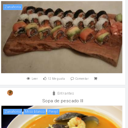
zanahoria
Leer
12
Me gusta
Comentar
Entrantes
Sopa de pescado III
zanahoria
miso blanco
perejil