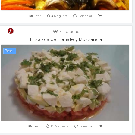
Leer
4
Me gusta
Comentar
Ensaladas
Ensalada de Tomate y Mozzarella
perejil
Leer
11
Me gusta
Comentar