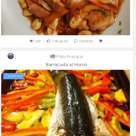
Leer
1
Me gusta
Comentar
Plato Principal
Barracuda al Horno
zanahoria