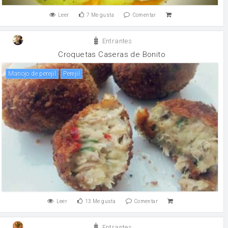
Leer
7
Me gusta
Comentar
Entrantes
Croquetas Caseras de Bonito
Manojo de perejil
perejil
Leer
13
Me gusta
Comentar
Entrantes