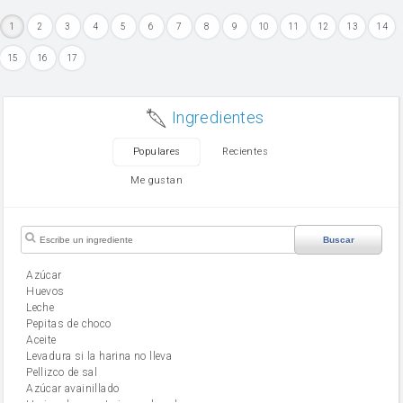
1
2
3
4
5
6
7
8
9
10
11
12
13
14
15
16
17
Ingredientes
Populares
Recientes
Me gustan
Buscar
Azúcar
huevos
leche
Pepitas de choco
aceite
Levadura si la harina no lleva
Pellizco de sal
Azúcar avainillado