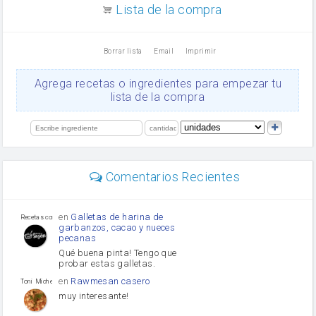
aceite de girasol
Lista de la compra
Dientes de ajo
vinagre
nata
Borrar lista
Email
Imprimir
Cacao en polvo
queso rallado
Ajos
Agrega recetas o ingredientes para empezar tu
Levadura
lista de la compra
orégano
salsa de soja
limón
perejil
carne picada
Diente de ajo
Comentarios Recientes
mayonesa
Tomates
Puerro
en
Galletas de harina de
Recetas con sazon
garbanzos, cacao y nueces
pecanas
Qué buena pinta! Tengo que
probar estas galletas.
en
Rawmesan casero
Toni Michel Caubet
muy interesante!