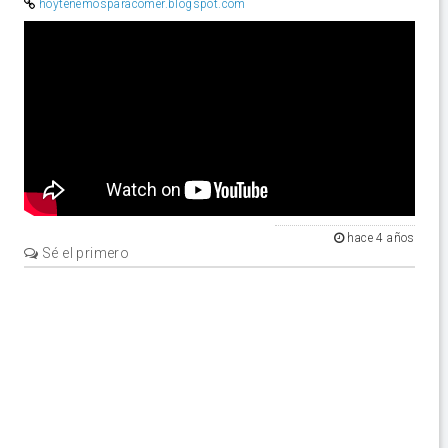
hoytenemosparacomer.blogspot.com
Video
hace 4 años
Sé el primero