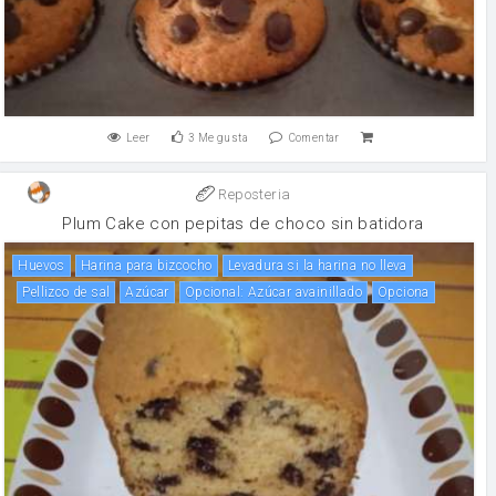
Leer
3
Me gusta
Comentar
Reposteria
Plum Cake con pepitas de choco sin batidora
huevos
Harina para bizcocho
Levadura si la harina no lleva
Pellizco de sal
Azúcar
Opcional: Azúcar avainillado
Opciona