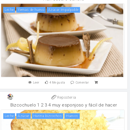
leche
yemas de huevo
Azúcar Impalpable
Leer
4
Me gusta
Comentar
Reposteria
Bizcochuelo 1 2 3 4 muy esponjoso y fácil de hacer
leche
Azúcar
harina bizcochos
huevos