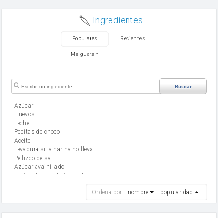
Ingredientes
Populares
Recientes
Me gustan
Buscar
Azúcar
huevos
leche
Pepitas de choco
aceite
Levadura si la harina no lleva
Pellizco de sal
Azúcar avainillado
Harina de reposteria con levadura
harina
Ordena por:
nombre
popularidad
cebolla
mantequilla
ajo