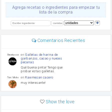
queso rallado
Ajos
Agrega recetas o ingredientes para empezar tu
salsa de soja
lista de la compra
orégano
Levadura
limón
perejil
carne picada
Diente de ajo
Comentarios Recientes
mayonesa
Tomates
Puerro
en
Galletas de harina de
Recetas con sazon
garbanzos, cacao y nueces
pecanas
Qué buena pinta! Tengo que
probar estas galletas.
en
Rawmesan casero
Toni Michel Caubet
muy interesante!
en
Lasaña casera fácil y
HOJALDROSA TV
rápida
Show the love
VIDEO EXPLIATIVO
https://youtu.be/J5e1ddxNWjk