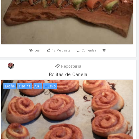
Leer
12
Me gusta
Comentar
Reposteria
Bolitas de Canela
leche
harina
sal
huevo