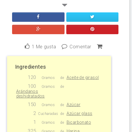
1
Me gusta
Comentar
Ingredientes
120
Aceite de girasol
Gramos
de
100
Gramos
de
Arándanos
deshidratados
150
Azúcar
Gramos
de
2
Azúcar glass
Cucharadas
de
1
Bicarbonato
Gramos
de
325
Harina
Gramos
de