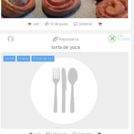
Leer
10
Me gusta
Comentar
SIN
Reposteria
GLUTEN
torta de yuca
leche
huevo
pizca de sal