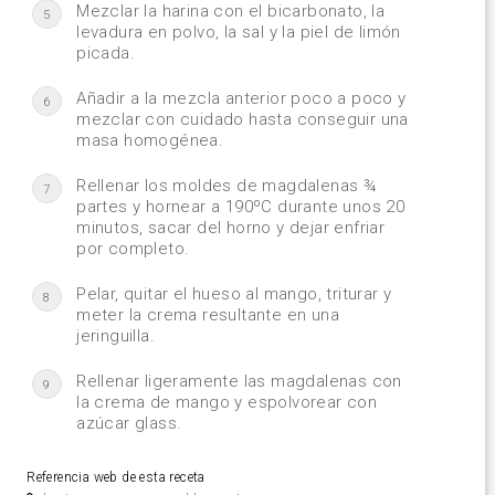
Mezclar la harina con el bicarbonato, la
5
levadura en polvo, la sal y la piel de limón
picada.
Añadir a la mezcla anterior poco a poco y
6
mezclar con cuidado hasta conseguir una
masa homogénea.
Rellenar los moldes de magdalenas ¾
7
partes y hornear a 190ºC durante unos 20
minutos, sacar del horno y dejar enfriar
por completo.
Pelar, quitar el hueso al mango, triturar y
8
meter la crema resultante en una
jeringuilla.
Rellenar ligeramente las magdalenas con
9
la crema de mango y espolvorear con
azúcar glass.
Referencia web de esta receta