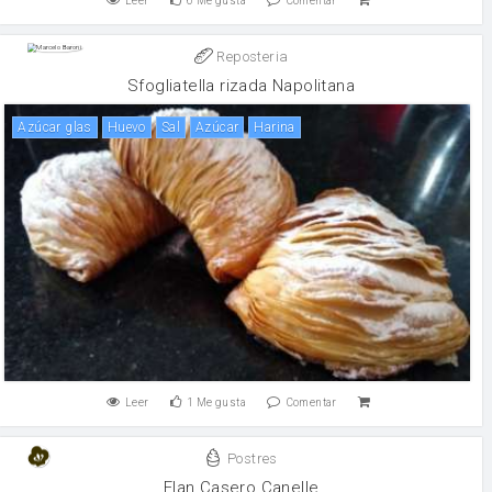
Leer
6
Me gusta
Comentar
Reposteria
Sfogliatella rizada Napolitana
azúcar glas
huevo
sal
Azúcar
harina
Leer
1
Me gusta
Comentar
Postres
Flan Casero Canelle