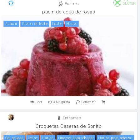
SIN
Postres
GLUTEN
pudin de agua de rosas
Azúcar
crema de leche
leche
huevo
Leer
3
Me gusta
Comentar
Entrantes
Croquetas Caseras de Bonito
Sal gruesa
leche
harina
Huevos para rebozar
Harina para rebozar