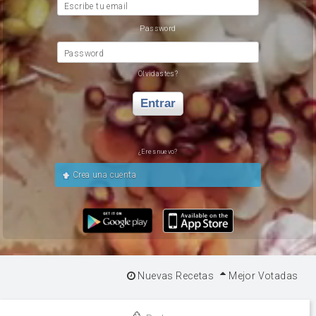
Escribe tu email
Password
Password
Olvidastes?
Entrar
¿Eres nuevo?
Crea una cuenta
Nuevas Recetas
Mejor Votadas