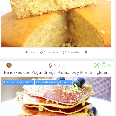
Leer
8
Me gusta
Comentar
SIN
Postres
GLUTEN
Pancakes con Yogur Griego, Pistachos y Miel. Sin gluten.
harina de garbanzo
leche de arroz
huevos