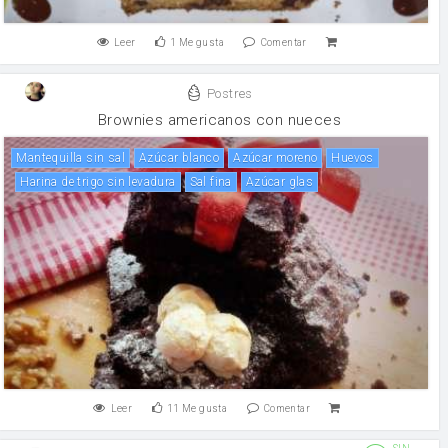
Leer
1
Me gusta
Comentar
Postres
Brownies americanos con nueces
mantequilla sin sal
Azúcar blanco
Azúcar moreno
huevos
Harina de trigo sin levadura
Sal fina
azúcar glas
Leer
11
Me gusta
Comentar