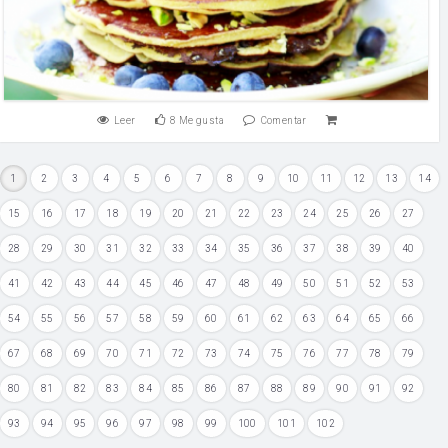
Leer
8
Me gusta
Comentar
1
2
3
4
5
6
7
8
9
10
11
12
13
14
15
16
17
18
19
20
21
22
23
24
25
26
27
28
29
30
31
32
33
34
35
36
37
38
39
40
41
42
43
44
45
46
47
48
49
50
51
52
53
54
55
56
57
58
59
60
61
62
63
64
65
66
67
68
69
70
71
72
73
74
75
76
77
78
79
80
81
82
83
84
85
86
87
88
89
90
91
92
93
94
95
96
97
98
99
100
101
102