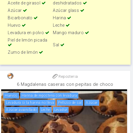
Aceite de girasol
deshidratados
Azúcar
Azúcar glass
Bicarbonato
Harina
Huevo
Leche
Levadura en polvo
Mango maduro
Piel de limón picada
Sal
Zumo de limón
Reposteria
6 Magdalenas caseras con pepitas de choco
huevos
Harina de reposteria con levadura
Levadura si la harina no lleva
Pellizco de sal
Azúcar
Azúcar avainillado
leche
Levadur