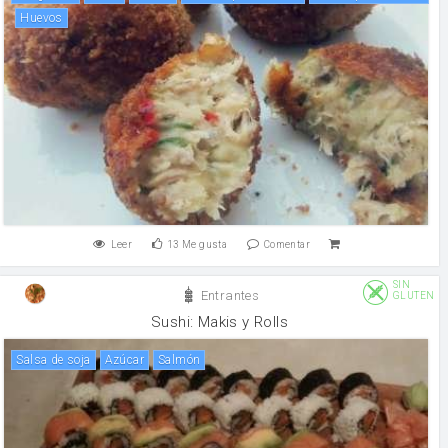
huevos
Leer
13
Me gusta
Comentar
SIN
Entrantes
GLUTEN
Sushi: Makis y Rolls
salsa de soja
Azúcar
salmón