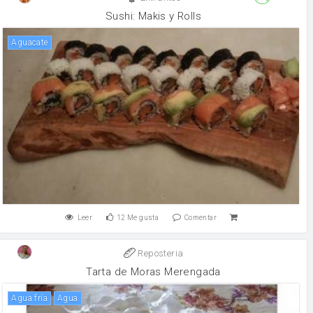
Sushi: Makis y Rolls
Aguacate
Leer
12
Me gusta
Comentar
Reposteria
Tarta de Moras Merengada
Agua fría
agua