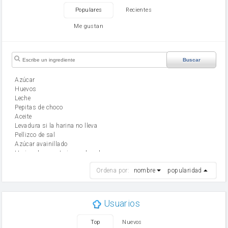
Populares
Recientes
Me gustan
Buscar
Azúcar
huevos
leche
Pepitas de choco
aceite
Levadura si la harina no lleva
Pellizco de sal
Azúcar avainillado
Harina de reposteria con levadura
harina
Ordena por:
nombre
popularidad
cebolla
mantequilla
ajo
aceite de oliva
Usuarios
huevo
zanahoria
Top
Nuevos
tomate