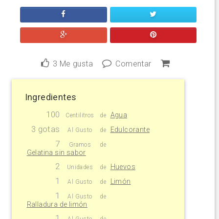
3
Me gusta
Comentar
Ingredientes
100
Agua
Centilitros
de
3 gotas
Edulcorante
Al Gusto
de
7
Gramos
de
Gelatina sin sabor
2
Huevos
Unidades
de
1
Limón
Al Gusto
de
1
Al Gusto
de
Ralladura de limón
1
Al Gusto
de