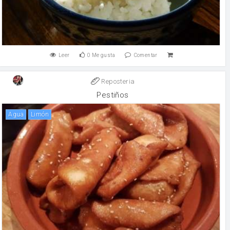
Leer
0
Me gusta
Comentar
Reposteria
Pestiños
agua
limón