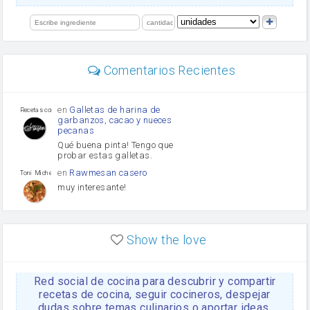
orégano
limón
perejil
carne picada
Diente de ajo
Comentarios Recientes
mayonesa
Tomates
Puerro
en
Galletas de harina de
Recetas con sazon
garbanzos, cacao y nueces
pecanas
Qué buena pinta! Tengo que
probar estas galletas.
en
Rawmesan casero
Toni Michel Caubet
muy interesante!
en
Lasaña casera fácil y
HOJALDROSA TV
rápida
Show the love
VIDEO EXPLIATIVO
https://youtu.be/J5e1ddxNWjk
Red social de cocina para descubrir y compartir
en
Gachas de la abuela
HOJALDROSA TV
Rosa
recetas de cocina, seguir cocineros, despejar
dudas sobre temas culinarios o aportar ideas.
https://youtu.be/Mz69gcVO3sI