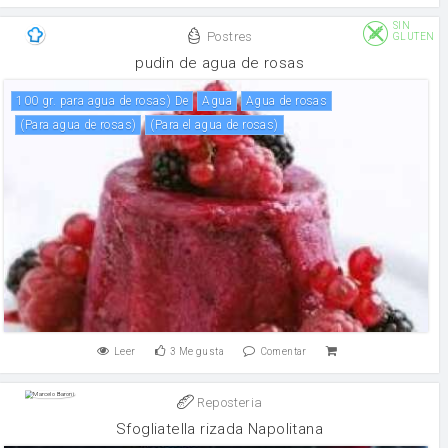
SIN
Postres
GLUTEN
pudin de agua de rosas
100 gr. para agua de rosas) De
agua
agua de rosas
(para agua de rosas)
(para el agua de rosas)
Leer
3
Me gusta
Comentar
Reposteria
Sfogliatella rizada Napolitana