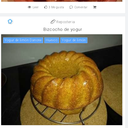
Leer
3
Me gusta
Comentar
Reposteria
Bizcocho de yogur
Yogur de limón Danone
huevos
Yogur de limón