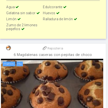
Agua
Edulcorante
Gelatina sin sabor
Huevos
Limón
Ralladura de limón
Zumo de 2 limones
peqeños
Reposteria
6 Magdalenas caseras con pepitas de choco
huevos
hu