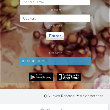
Escribe tu email
Password
Password
Olvidastes?
Entrar
¿Eres nuevo?
Crea una cuenta
Nuevas Recetas
Mejor Votadas