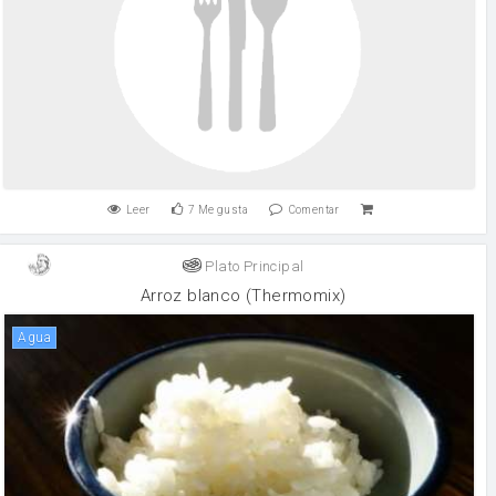
Leer
7
Me gusta
Comentar
Plato Principal
Arroz blanco (Thermomix)
agua