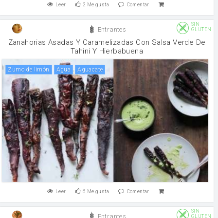
Leer
2
Me gusta
Comentar
SIN
Entrantes
GLUTEN
Zanahorias Asadas Y Caramelizadas Con Salsa Verde De
Tahini Y Hierbabuena
Zumo de limón
agua
Aguacate
Leer
6
Me gusta
Comentar
SIN
Entrantes
GLUTEN