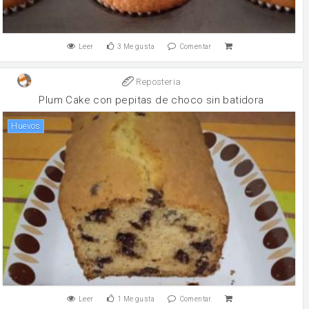
Leer
3
Me gusta
Comentar
Reposteria
Plum Cake con pepitas de choco sin batidora
huevos
Leer
1
Me gusta
Comentar