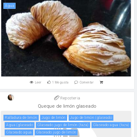
agua
Leer
1
Me gusta
Comentar
Reposteria
Queque de limón glaseado
ralladura de limón
jugo de limón
jugo de limón (glaseado
agua (glaseado
glaseado jugo de limón (taza)
glaseado agua (taza)
glaseado agua
glaseado jugo de limón