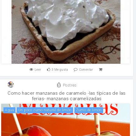
Leer
3
Me gusta
Comentar
Postres
Como hacer manzanas de caramelo -las típicas de las
ferias- manzanas caramelizadas
agua
un poco zumo natural de limón
Zumo de limón