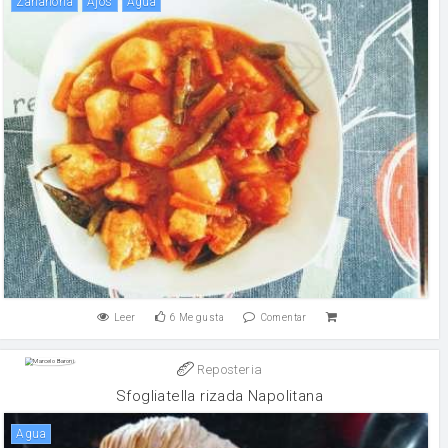
zanahoria
Ajos
agua
Leer
6
Me gusta
Comentar
Reposteria
Sfogliatella rizada Napolitana
agua