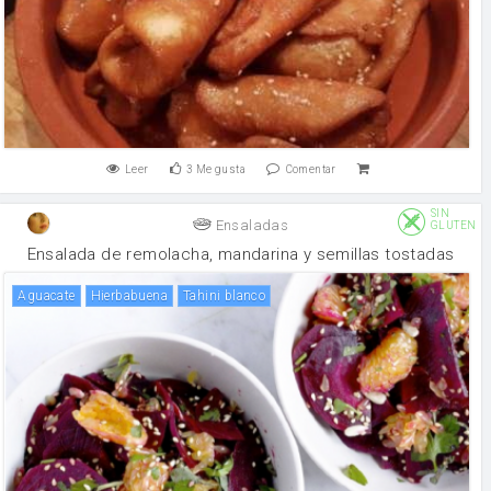
Leer
3
Me gusta
Comentar
SIN
Ensaladas
GLUTEN
Ensalada de remolacha, mandarina y semillas tostadas
Aguacate
hierbabuena
tahini blanco