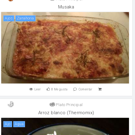
Musaka
Ajos
zanahoria
Leer
8
Me gusta
Comentar
Plato Principal
Arroz blanco (Thermomix)
ajo
agua