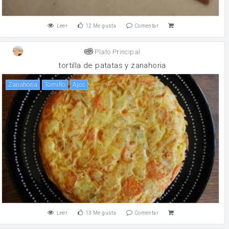
Leer
12
Me gusta
Comentar
Plato Principal
tortilla de patatas y zanahoria
zanahoria
tomillo
Ajos
Leer
13
Me gusta
Comentar