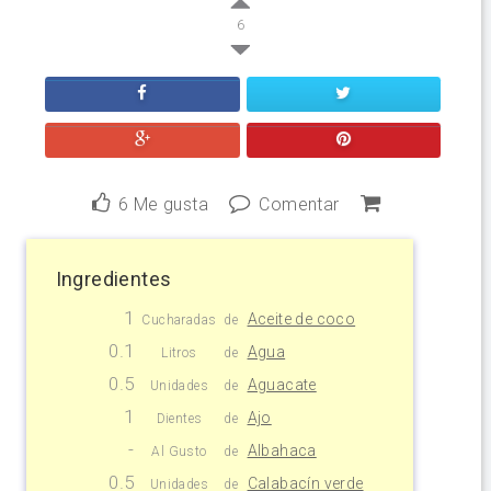
6
6
Me gusta
Comentar
Ingredientes
1
Aceite de coco
Cucharadas
de
0.1
Agua
Litros
de
0.5
Aguacate
Unidades
de
1
Ajo
Dientes
de
-
Albahaca
Al Gusto
de
0.5
Calabacín verde
Unidades
de