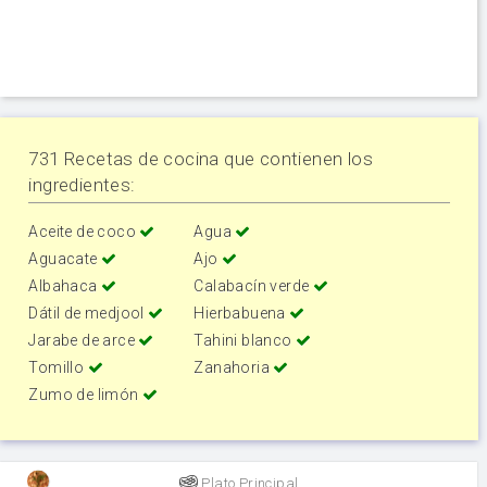
731 Recetas de cocina que contienen los
ingredientes:
Aceite de coco
Agua
Aguacate
Ajo
Albahaca
Calabacín verde
Dátil de medjool
Hierbabuena
Jarabe de arce
Tahini blanco
Tomillo
Zanahoria
Zumo de limón
Plato Principal