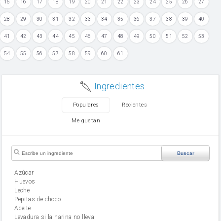
15
16
17
18
19
20
21
22
23
24
25
26
27
28
29
30
31
32
33
34
35
36
37
38
39
40
41
42
43
44
45
46
47
48
49
50
51
52
53
54
55
56
57
58
59
60
61
Ingredientes
Populares
Recientes
Me gustan
Buscar
Azúcar
huevos
leche
Pepitas de choco
aceite
Levadura si la harina no lleva