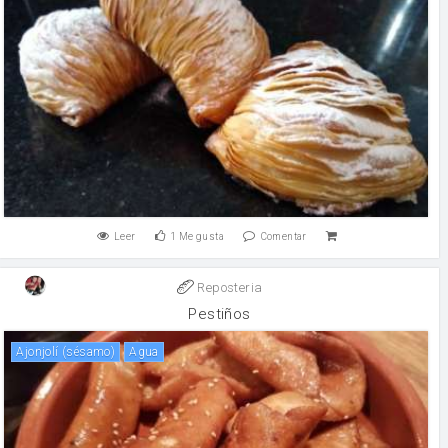
Leer
1
Me gusta
Comentar
Reposteria
Pestiños
Ajonjolí (sésamo)
agua