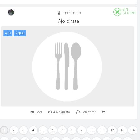
SIN
Entrantes
GLUTEN
Ajo pirata
ajo
agua
Leer
4
Me gusta
Comentar
1
2
3
4
5
6
7
8
9
10
11
12
13
14