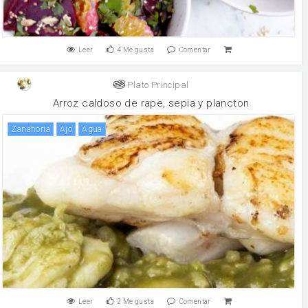
Leer
4
Me gusta
Comentar
Plato Principal
Arroz caldoso de rape, sepia y plancton
zanahoria
ajo
agua
Leer
2
Me gusta
Comentar