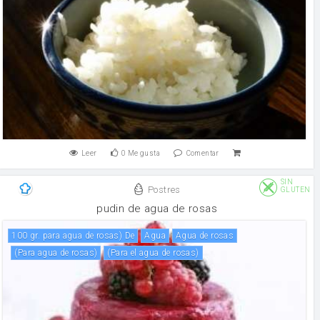
Leer
0
Me gusta
Comentar
SIN
Postres
GLUTEN
pudin de agua de rosas
100 gr. para agua de rosas) De
agua
agua de rosas
(para agua de rosas)
(para el agua de rosas)