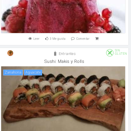
Leer
3
Me gusta
Comentar
SIN
Entrantes
GLUTEN
Sushi: Makis y Rolls
zanahoria
Aguacate