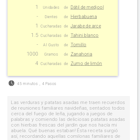
1
Dátil de medjool
Unidades
de
-
Hierbabuena
Dientes
de
1
Jarabe de arce
Cucharadas
de
1.5
Tahini blanco
Cucharadas
de
-
Tomillo
Al Gusto
de
1000
Zanahoria
Gramos
de
4
Zumo de limón
Cucharadas
de
45 minutos
,
4 Pasos
Las verduras y patatas asadas me traen recuerdos
de reuniones familiares navideñas, sentados todos
cerca del fuego de leña, jugando a juegos de
palabras y comiendo las deliciosas patatas asadas
con hierbas frescas del jardín que nos hacía mi
abuela. Qué buenas estaban! Ésta receta surgió
así, recordando aquellas comilonas familiares de