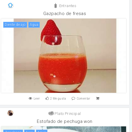
Entrantes
Gazpacho de fresas
Diente de ajo
agua
Leer
2
Me gusta
Comentar
Plato Principal
Estofado de pechuga won