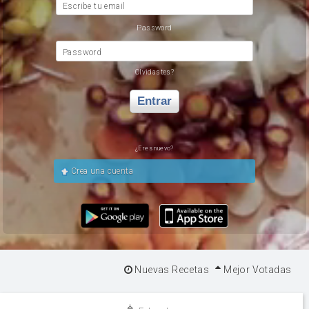
Escribe tu email
Password
Password
Olvidastes?
Entrar
¿Eres nuevo?
Crea una cuenta
Nuevas Recetas
Mejor Votadas