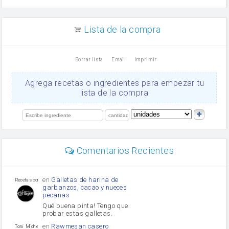
arroz
canela en polvo
aceite de girasol
Lista de la compra
Dientes de ajo
vinagre
nata
Borrar lista
Email
Imprimir
Cacao en polvo
queso rallado
Ajos
Agrega recetas o ingredientes para empezar tu
salsa de soja
lista de la compra
orégano
Levadura
limón
perejil
carne picada
mayonesa
Comentarios Recientes
Diente de ajo
Tomates
Puerro
en
Galletas de harina de
Recetas con sazon
garbanzos, cacao y nueces
pecanas
Qué buena pinta! Tengo que
probar estas galletas.
en
Rawmesan casero
Toni Michel Caubet