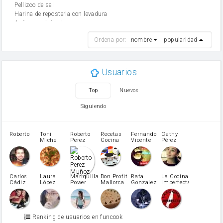
Pellizco de sal
Harina de reposteria con levadura
Azúcar avainillado
harina
Ordena por:
nombre
popularidad
cebolla
mantequilla
ajo
aceite de oliva
Usuarios
huevo
zanahoria
Top
Nuevos
tomate
levadura en polvo
Siguiendo
Opcional: Azúcar avainillado
Opcional: Ron o Whisky
Harina para bizcocho
Roberto
Toni
Roberto
Recetas
Fernando
Cathy
azucar
Michel
Perez
Cocina
Vicente
Pérez
Caubet
Muñoz
patatas
pimiento rojo
Pimentón
pimiento verde
Carlos
Laura
Mariquilla
Bon Profit
Rafa
La Cocina
Cádiz
López
Power
Mallorca
Gonzalez
Imperfecta
miel
Martínez
vino blanco
Azúcar glass
Azúcar moreno
Ranking de usuarios en funcook
Zumo de limón