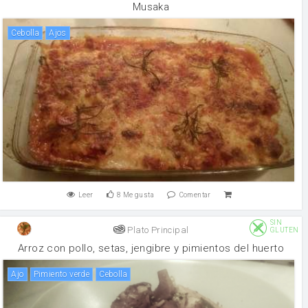
Musaka
cebolla
Ajos
Leer
8
Me gusta
Comentar
SIN
Plato Principal
GLUTEN
Arroz con pollo, setas, jengibre y pimientos del huerto
ajo
pimiento verde
cebolla