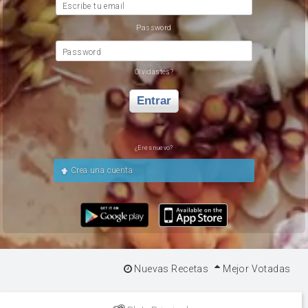
Escribe tu email
Password
Password
Olvidastes?
Entrar
¿Eres nuevo?
Crea una cuenta
Nuevas Recetas
Mejor Votadas