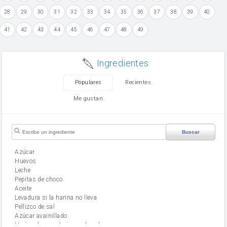
28
29
30
31
32
33
34
35
36
37
38
39
40
41
42
43
44
45
46
47
48
49
Ingredientes
Populares
Recientes
Me gustan
Buscar
Azúcar
huevos
leche
Pepitas de choco
aceite
Levadura si la harina no lleva
Pellizco de sal
Azúcar avainillado
Harina de reposteria con levadura