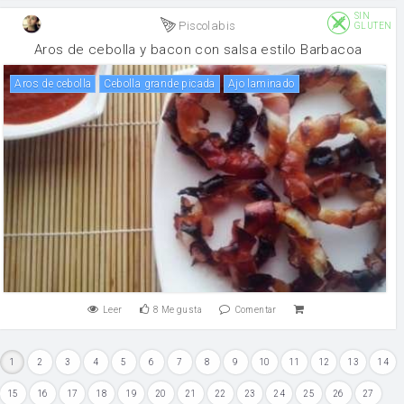
SIN
Piscolabis
GLUTEN
Aros de cebolla y bacon con salsa estilo Barbacoa
Aros de cebolla
Cebolla grande picada
Ajo laminado
Leer
8
Me gusta
Comentar
1
2
3
4
5
6
7
8
9
10
11
12
13
14
15
16
17
18
19
20
21
22
23
24
25
26
27