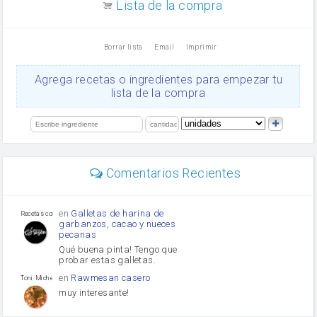
Lista de la compra
Dientes de ajo
vinagre
nata
Borrar lista
Email
Imprimir
Cacao en polvo
queso rallado
Ajos
Agrega recetas o ingredientes para empezar tu
salsa de soja
lista de la compra
orégano
Levadura
limón
perejil
carne picada
Diente de ajo
Comentarios Recientes
mayonesa
Tomates
Puerro
en
Galletas de harina de
Recetas con sazon
garbanzos, cacao y nueces
pecanas
Qué buena pinta! Tengo que
probar estas galletas.
en
Rawmesan casero
Toni Michel Caubet
muy interesante!