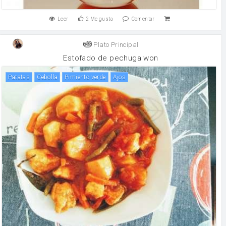
Leer
2
Me gusta
Comentar
Plato Principal
Estofado de pechuga won
patatas
cebolla
pimiento verde
Ajos