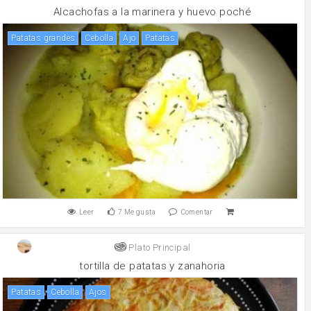
Alcachofas a la marinera y huevo poché
patatas grandes
cebolla
ajo
patatas
Leer
7
Me gusta
Comentar
Plato Principal
tortilla de patatas y zanahoria
patatas
cebolla
Ajos