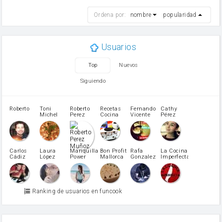
harina
Ordena por:
nombre
popularidad
cebolla
mantequilla
ajo
aceite de oliva
Usuarios
huevo
zanahoria
Top
Nuevos
tomate
levadura en polvo
Siguiendo
Opcional: Ron o Whisky
Harina para bizcocho
Opcional: Azúcar avainillado
Roberto
Toni
Roberto
Recetas
Fernando
Cathy
azucar
Michel
Perez
Cocina
Vicente
Pérez
Caubet
Muñoz
patatas
pimiento rojo
Pimentón
pimiento verde
Carlos
Laura
Mariquilla
Bon Profit
Rafa
La Cocina
Cádiz
López
Power
Mallorca
Gonzalez
Imperfecta
miel
Martínez
vino blanco
Azúcar glass
Azúcar moreno
Ranking de usuarios en funcook
Zumo de limón
arroz
canela en polvo
aceite de girasol