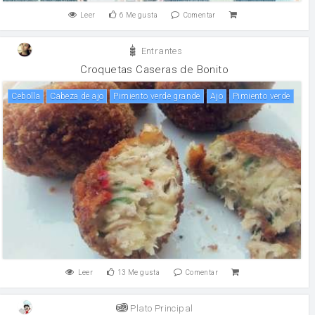
Leer
6
Me gusta
Comentar
Entrantes
Croquetas Caseras de Bonito
cebolla
Cabeza de ajo
Pimiento verde grande
ajo
pimiento verde
Leer
13
Me gusta
Comentar
Plato Principal