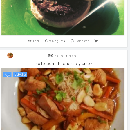
Leer
9
Me gusta
Comentar
Plato Principal
Pollo con almendras y arroz
ajo
cebolla