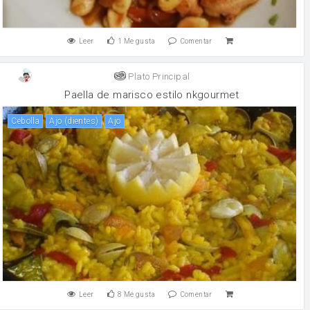
Leer
1
Me gusta
Comentar
Plato Principal
Paella de marisco estilo nkgourmet
cebolla
ajo (dientes)
ajo
Leer
8
Me gusta
Comentar