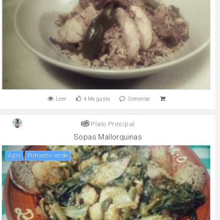
Leer
4
Me gusta
Comentar
Plato Principal
Sopas Mallorquinas
Ajos
pimiento verde