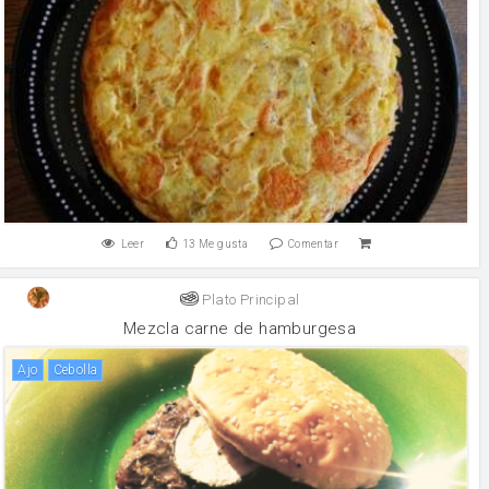
Leer
13
Me gusta
Comentar
Plato Principal
Mezcla carne de hamburgesa
ajo
cebolla