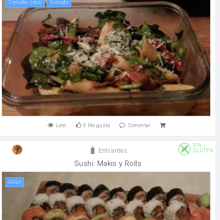
tomate seco
tomate
Leer
6
Me gusta
Comentar
SIN
Entrantes
GLUTEN
Sushi: Makis y Rolls
atún