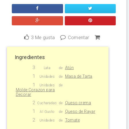
3
Me gusta
Comentar
Ingredientes
3
Atún
Lata
de
1
Masa de Tarta
Unidades
de
1
Unidades
de
Molde Corazon para
Decorar
2
Queso crema
Cucharadas
de
1
Queso de Rayar
Al Gusto
de
2
Tomate
Unidades
de