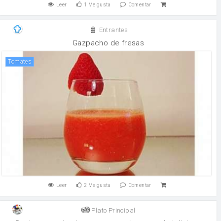
Leer
1
Me gusta
Comentar
Entrantes
Gazpacho de fresas
Tomates
Leer
2
Me gusta
Comentar
Plato Principal