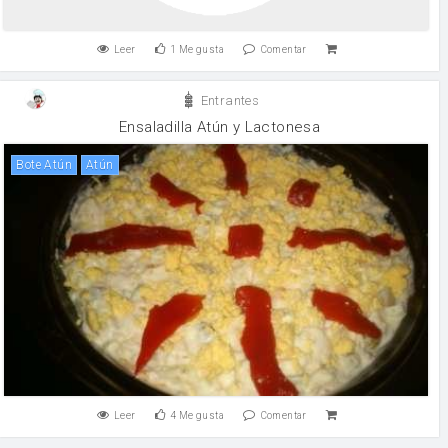
Leer
1
Me gusta
Comentar
Entrantes
Ensaladilla Atún y Lactonesa
Bote Atún
atún
Leer
4
Me gusta
Comentar