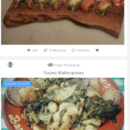
Leer
12
Me gusta
Comentar
Plato Principal
Sopas Mallorquinas
tomate ramillet