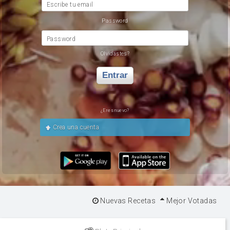
Escribe tu email
Password
Password
Olvidastes?
Entrar
¿Eres nuevo?
Crea una cuenta
Nuevas Recetas
Mejor Votadas