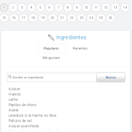
1
2
3
4
5
6
7
8
9
10
11
12
13
14
15
16
17
18
19
20
21
22
23
24
25
26
Ingredientes
Populares
Recientes
Me gustan
Buscar
Azúcar
huevos
leche
Pepitas de choco
aceite
Levadura si la harina no lleva
Pellizco de sal
Azúcar avainillado
Harina de reposteria con levadura