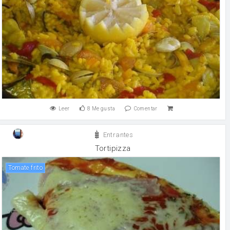
Leer
8
Me gusta
Comentar
Entrantes
Tortipizza
tomate frito