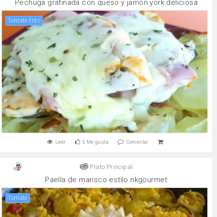
Pechuga gratinada con queso y jamon york deliciosa
tomate frito
Leer
5
Me gusta
Comentar
Plato Principal
Paella de marisco estilo nkgourmet
tomate