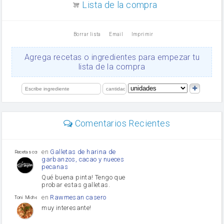
Lista de la compra
Dientes de ajo
vinagre
nata
Borrar lista
Email
Imprimir
Cacao en polvo
queso rallado
Ajos
Agrega recetas o ingredientes para empezar tu
Levadura
lista de la compra
salsa de soja
orégano
limón
perejil
carne picada
Diente de ajo
Comentarios Recientes
mayonesa
Tomates
Puerro
en
Galletas de harina de
Recetas con sazon
garbanzos, cacao y nueces
pecanas
Qué buena pinta! Tengo que
probar estas galletas.
en
Rawmesan casero
Toni Michel Caubet
muy interesante!