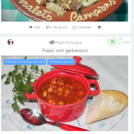
Leer
6
Me gusta
Comentar
SIN
Plato Principal
GLUTEN
Pulpo con garbanzos.
Tomate triturado de lata
Tomate natural