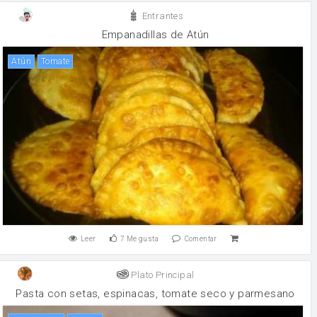
Entrantes
Empanadillas de Atún
atún
tomate
Leer
7
Me gusta
Comentar
Plato Principal
Pasta con setas, espinacas, tomate seco y parmesano