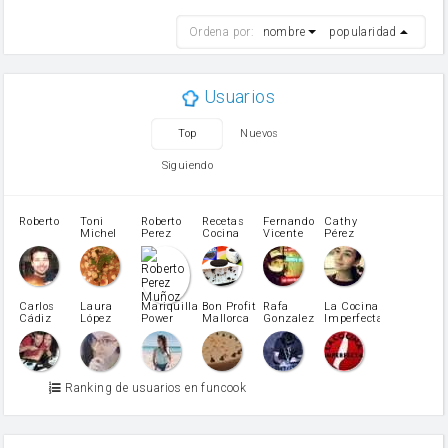
harina
Ordena por:
nombre
popularidad
cebolla
mantequilla
ajo
aceite de oliva
Usuarios
huevo
zanahoria
Top
Nuevos
tomate
levadura en polvo
Siguiendo
Harina para bizcocho
Opcional: Azúcar avainillado
Opcional: Ron o Whisky
Roberto
Toni
Roberto
Recetas
Fernando
Cathy
azucar
Michel
Perez
Cocina
Vicente
Pérez
Caubet
Muñoz
patatas
pimiento rojo
Pimentón
pimiento verde
Carlos
Laura
Mariquilla
Bon Profit
Rafa
La Cocina
Cádiz
López
Power
Mallorca
Gonzalez
Imperfecta
miel
Martínez
vino blanco
Azúcar glass
Azúcar moreno
Ranking de usuarios en funcook
Zumo de limón
arroz
canela en polvo
aceite de girasol