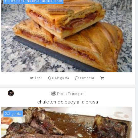
Filetes de lomo de cerdo adobado
Leer
0
Me gusta
Comentar
Plato Principal
chuleton de buey a la brasa
sal gorda