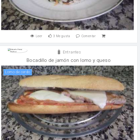
Leer
3
Me gusta
Comentar
Entrantes
Bocadillo de jamón con lomo y queso
Lomo de cerdo