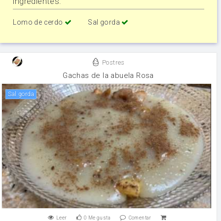
ingredientes:
Lomo de cerdo
Sal gorda
Postres
Gachas de la abuela Rosa
sal gorda
Leer
0
Me gusta
Comentar