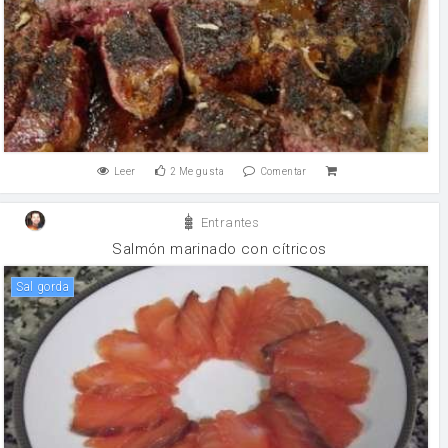
Leer
2
Me gusta
Comentar
Entrantes
Salmón marinado con cítricos
sal gorda