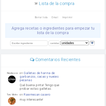
aceite de girasol
Lista de la compra
Dientes de ajo
vinagre
nata
Borrar lista
Email
Imprimir
Cacao en polvo
queso rallado
Ajos
Agrega recetas o ingredientes para empezar tu
orégano
lista de la compra
Levadura
salsa de soja
limón
perejil
carne picada
Diente de ajo
Comentarios Recientes
mayonesa
Tomates
Puerro
en
Galletas de harina de
Recetas con sazon
garbanzos, cacao y nueces
pecanas
Qué buena pinta! Tengo que
probar estas galletas.
en
Rawmesan casero
Toni Michel Caubet
muy interesante!