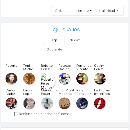
Harina de reposteria con levadura
harina
Ordena por:
nombre
popularidad
cebolla
mantequilla
ajo
aceite de oliva
Usuarios
huevo
zanahoria
Top
Nuevos
tomate
levadura en polvo
Siguiendo
Opcional: Ron o Whisky
Harina para bizcocho
Opcional: Azúcar avainillado
Roberto
Toni
Roberto
Recetas
Fernando
Cathy
azucar
Michel
Perez
Cocina
Vicente
Pérez
Caubet
Muñoz
patatas
pimiento rojo
Pimentón
pimiento verde
Carlos
Laura
Mariquilla
Bon Profit
Rafa
La Cocina
Cádiz
López
Power
Mallorca
Gonzalez
Imperfecta
miel
Martínez
vino blanco
Azúcar glass
Azúcar moreno
Ranking de usuarios en funcook
Zumo de limón
arroz
canela en polvo