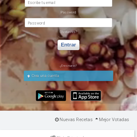
Escribe tu email
Password
Password
Olvidastes?
Entrar
¿Eres nuevo?
Crea una cuenta
Nuevas Recetas
Mejor Votadas