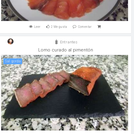
Leer
2
Me gusta
Comentar
Entrantes
Lomo curado al pimentón
sal gorda