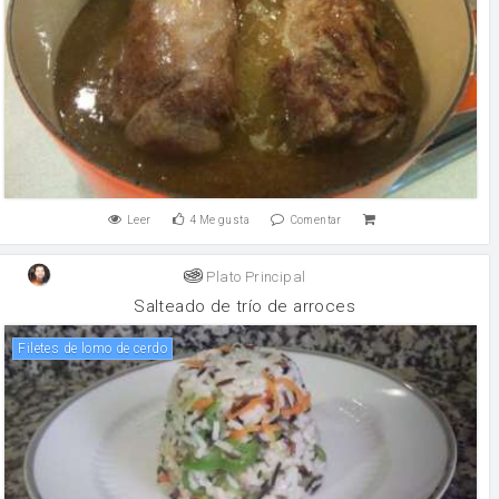
Leer
4
Me gusta
Comentar
Plato Principal
Salteado de trío de arroces
filetes de lomo de cerdo