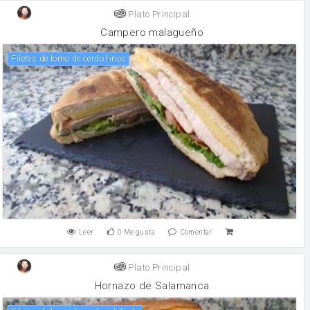
Plato Principal
Campero malagueño
Filetes de lomo de cerdo finos
Leer
0
Me gusta
Comentar
Plato Principal
Hornazo de Salamanca