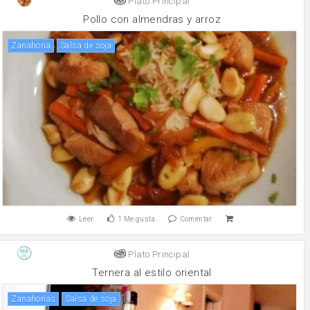
Plato Principal
Pollo con almendras y arroz
zanahoria
salsa de soja
Leer
1
Me gusta
Comentar
Plato Principal
Ternera al estilo oriental
zanahorias
salsa de soja