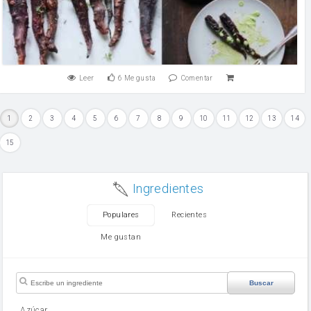
Leer
6
Me gusta
Comentar
1
2
3
4
5
6
7
8
9
10
11
12
13
14
15
Ingredientes
Populares
Recientes
Me gustan
Buscar
Azúcar