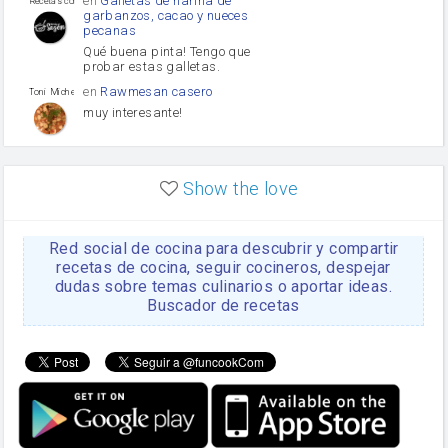
en
Galletas de harina de
Recetas con sazon
garbanzos, cacao y nueces
pecanas
Qué buena pinta! Tengo que
probar estas galletas.
en
Rawmesan casero
Toni Michel Caubet
muy interesante!
en
Lasaña casera fácil y
HOJALDROSA TV
rápida
Show the love
VIDEO EXPLIATIVO
https://youtu.be/J5e1ddxNWjk
Red social de cocina para descubrir y compartir
en
Gachas de la abuela
HOJALDROSA TV
Rosa
recetas de cocina, seguir cocineros, despejar
dudas sobre temas culinarios o aportar ideas.
https://youtu.be/Mz69gcVO3sI
Buscador de recetas
en
Receta Del Bizcocho
Rosa
Casero
Disculpa. En la foto aparece
el bizcocho de xoco y en el
apartado de los ingredientes
te has olvidado de poner la
cantidad q se debería de
poner. Gracias. Rosa