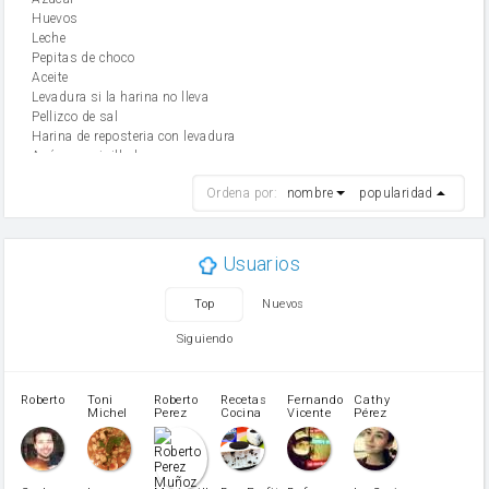
huevos
leche
Pepitas de choco
aceite
Levadura si la harina no lleva
Pellizco de sal
Harina de reposteria con levadura
Azúcar avainillado
harina
Ordena por:
nombre
popularidad
cebolla
mantequilla
ajo
aceite de oliva
Usuarios
huevo
zanahoria
Top
Nuevos
tomate
levadura en polvo
Siguiendo
Opcional: Azúcar avainillado
Opcional: Ron o Whisky
Harina para bizcocho
Roberto
Toni
Roberto
Recetas
Fernando
Cathy
azucar
Michel
Perez
Cocina
Vicente
Pérez
Caubet
Muñoz
patatas
pimiento rojo
Pimentón