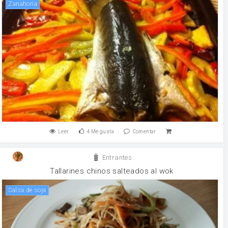
zanahoria
Leer
4
Me gusta
Comentar
Entrantes
Tallarines chinos salteados al wok
salsa de soja