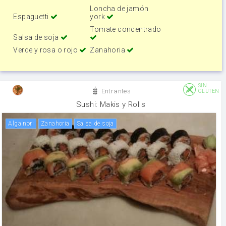
Loncha de jamón
Espaguetti
york
Tomate concentrado
Salsa de soja
Verde y rosa o rojo
Zanahoria
SIN
Entrantes
GLUTEN
Sushi: Makis y Rolls
alga nori
zanahoria
salsa de soja