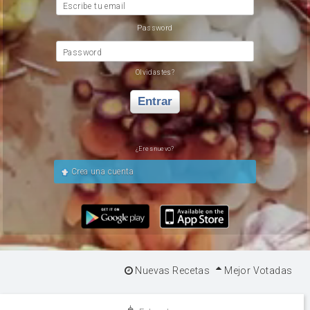
Escribe tu email
Password
Password
Olvidastes?
Entrar
¿Eres nuevo?
Crea una cuenta
Nuevas Recetas
Mejor Votadas