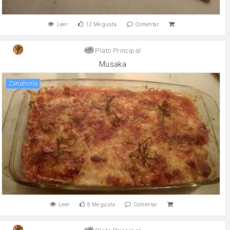
Leer
12
Me gusta
Comentar
Plato Principal
Musaka
zanahoria
Leer
8
Me gusta
Comentar