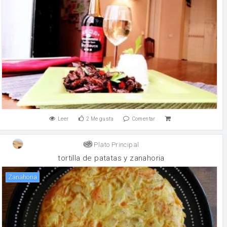
Leer
2
Me gusta
Comentar
Plato Principal
tortilla de patatas y zanahoria
zanahoria