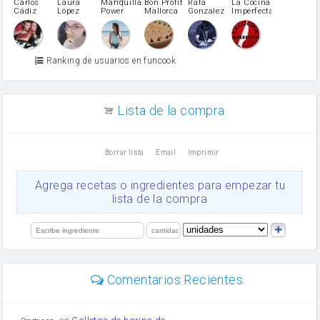
pimiento verde
Carlos
Laura
Mariquilla
Bon Profit
Rafa
La Cocina
Cádiz
López
Power
Mallorca
Gonzalez
Imperfecta
miel
Martínez
vino blanco
Azúcar glass
Azúcar moreno
Ranking de usuarios en funcook
Zumo de limón
arroz
canela en polvo
aceite de girasol
Lista de la compra
Dientes de ajo
vinagre
nata
Borrar lista
Email
Imprimir
Cacao en polvo
queso rallado
Ajos
Agrega recetas o ingredientes para empezar tu
salsa de soja
lista de la compra
orégano
Levadura
limón
perejil
carne picada
mayonesa
Comentarios Recientes
Diente de ajo
Tomates
Puerro