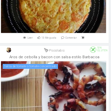
Leer
13
Me gusta
Comentar
SIN
Piscolabis
GLUTEN
Aros de cebolla y bacon con salsa estilo Barbacoa
Salsa de tomate o tomate concentrado