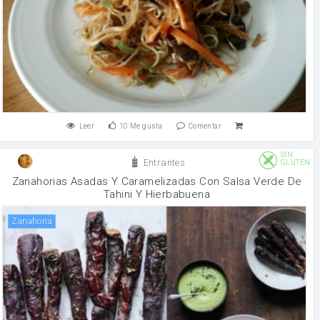
Leer
10
Me gusta
Comentar
SIN
Entrantes
GLUTEN
Zanahorias Asadas Y Caramelizadas Con Salsa Verde De
Tahini Y Hierbabuena
zanahoria