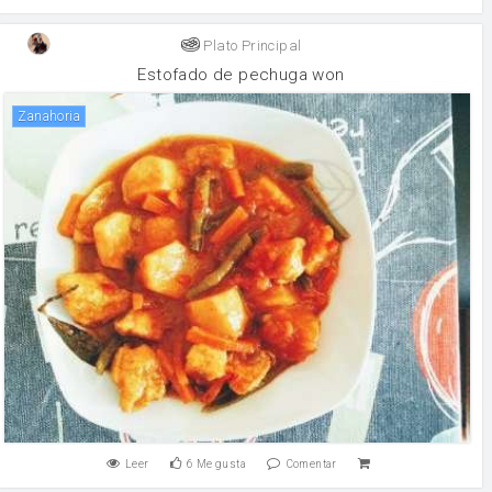
Plato Principal
Estofado de pechuga won
zanahoria
Leer
6
Me gusta
Comentar