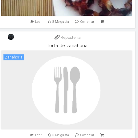
Leer
8
Me gusta
Comentar
Reposteria
torta de zanahoria
zanahoria
Leer
5
Me gusta
Comentar