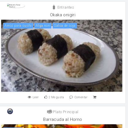
Entrantes
Okaka onigiri
Arroz para sushi
alga nori
salsa de soja
Leer
2
Me gusta
Comentar
Plato Principal
Barracuda al Horno