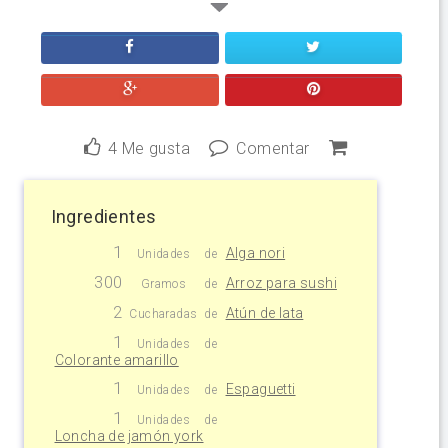
4
Me gusta
Comentar
Ingredientes
1
Alga nori
Unidades
de
300
Arroz para sushi
Gramos
de
2
Atún de lata
Cucharadas
de
1
Unidades
de
Colorante amarillo
1
Espaguetti
Unidades
de
1
Unidades
de
Loncha de jamón york