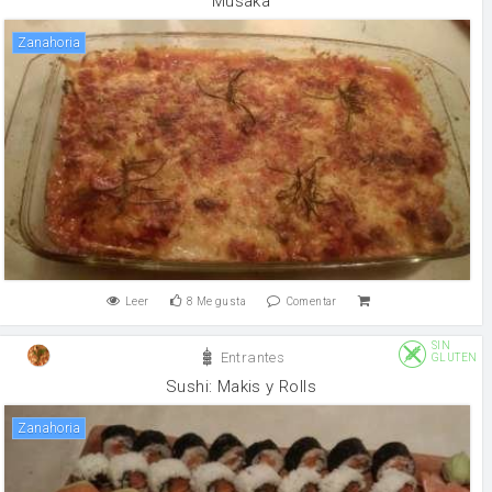
Musaka
zanahoria
Leer
8
Me gusta
Comentar
SIN
Entrantes
GLUTEN
Sushi: Makis y Rolls
zanahoria