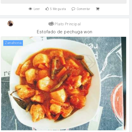
Leer
5
Me gusta
Comentar
Plato Principal
Estofado de pechuga won
zanahoria