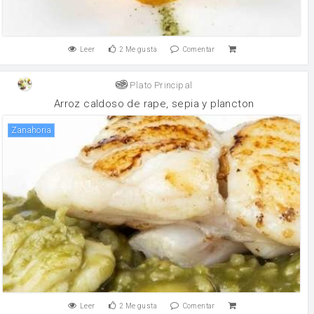
Leer
2
Me gusta
Comentar
Plato Principal
Arroz caldoso de rape, sepia y plancton
zanahoria
Leer
2
Me gusta
Comentar