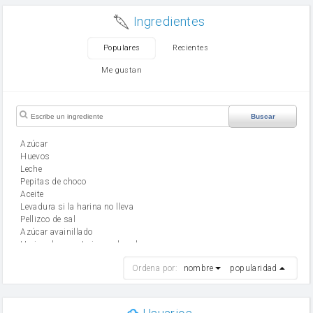
Ingredientes
Populares
Recientes
Me gustan
Buscar
Azúcar
huevos
leche
Pepitas de choco
aceite
Levadura si la harina no lleva
Pellizco de sal
Azúcar avainillado
Harina de reposteria con levadura
harina
Ordena por:
nombre
popularidad
cebolla
mantequilla
ajo
aceite de oliva