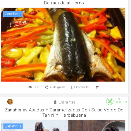
Barracuda al Horno
zanahoria
Leer
4
Me gusta
Comentar
SIN
Entrantes
GLUTEN
Zanahorias Asadas Y Caramelizadas Con Salsa Verde De
Tahini Y Hierbabuena
zanahoria