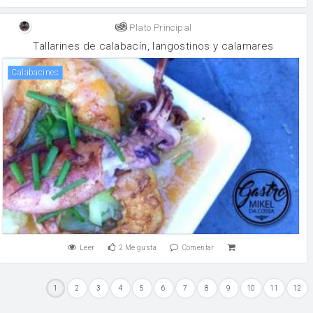
Plato Principal
Tallarines de calabacín, langostinos y calamares
Calabacines
Leer
2
Me gusta
Comentar
1
2
3
4
5
6
7
8
9
10
11
12