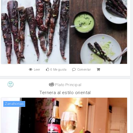
Leer
6
Me gusta
Comentar
Plato Principal
Ternera al estilo oriental
zanahorias