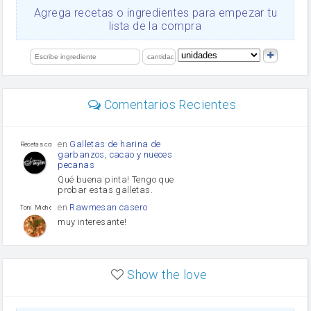
Ajos
Agrega recetas o ingredientes para empezar tu
Levadura
lista de la compra
salsa de soja
orégano
limón
perejil
carne picada
Diente de ajo
Comentarios Recientes
mayonesa
Tomates
Puerro
en
Galletas de harina de
Recetas con sazon
garbanzos, cacao y nueces
pecanas
Qué buena pinta! Tengo que
probar estas galletas.
en
Rawmesan casero
Toni Michel Caubet
muy interesante!
en
Lasaña casera fácil y
HOJALDROSA TV
rápida
Show the love
VIDEO EXPLIATIVO
https://youtu.be/J5e1ddxNWjk