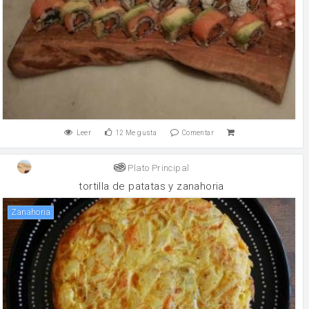
Leer
12
Me gusta
Comentar
Plato Principal
tortilla de patatas y zanahoria
zanahoria