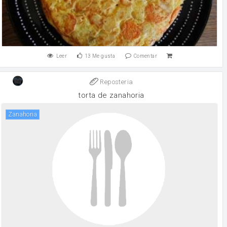
Leer
13
Me gusta
Comentar
Reposteria
torta de zanahoria
zanahoria