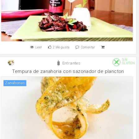
Leer
2
Me gusta
Comentar
SIN
Entrantes
GLUTEN
Tempura de zanahoria con sazonador de plancton
zanahorias