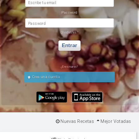
Escribe tu email
Password
Password
Olvidastes?
Entrar
¿Eres nuevo?
Crea una cuenta
Nuevas Recetas
Mejor Votadas