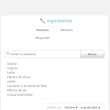
Ingredientes
Populares
Recientes
Me gustan
Buscar
Azúcar
huevos
leche
Pepitas de choco
aceite
Levadura si la harina no lleva
Pellizco de sal
Azúcar avainillado
Harina de reposteria con levadura
harina
Ordena por:
nombre
popularidad
cebolla