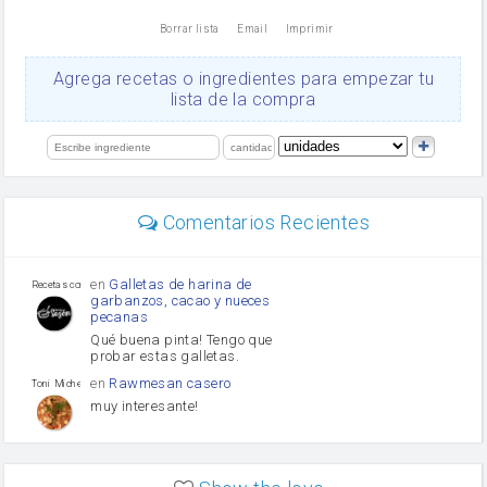
nata
Borrar lista
Email
Imprimir
Cacao en polvo
queso rallado
Ajos
Agrega recetas o ingredientes para empezar tu
salsa de soja
lista de la compra
orégano
Levadura
limón
perejil
carne picada
mayonesa
Comentarios Recientes
Diente de ajo
Tomates
Puerro
en
Galletas de harina de
Recetas con sazon
garbanzos, cacao y nueces
pecanas
Qué buena pinta! Tengo que
probar estas galletas.
en
Rawmesan casero
Toni Michel Caubet
muy interesante!
en
Lasaña casera fácil y
HOJALDROSA TV
rápida