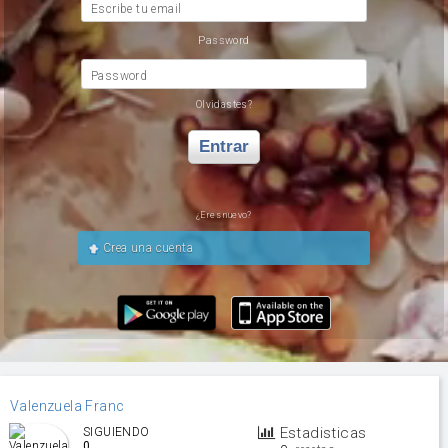
Escribe tu email
Password
Password
Olvidastes?
Entrar
¿Eres nuevo?
Crea una cuenta
Valenzuela Franc
Estadisticas
SIGUIENDO
0