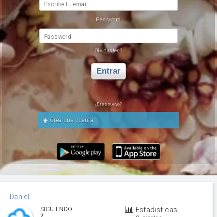
Escribe tu email
Password
Password
Olvidastes?
Entrar
¿Eres nuevo?
Crea una cuenta
Daniel
Estadisticas
SIGUIENDO
2