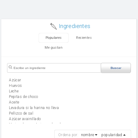
Ingredientes
Populares
Recientes
Me gustan
Buscar
Azúcar
huevos
leche
Pepitas de choco
aceite
Levadura si la harina no lleva
Pellizco de sal
Azúcar avainillado
Harina de reposteria con levadura
harina
Ordena por:
nombre
popularidad
cebolla