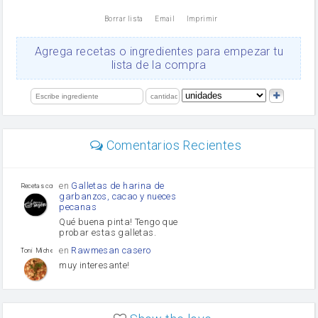
nata
Borrar lista
Email
Imprimir
Cacao en polvo
queso rallado
Ajos
Agrega recetas o ingredientes para empezar tu
Levadura
lista de la compra
salsa de soja
orégano
limón
perejil
carne picada
Diente de ajo
Comentarios Recientes
mayonesa
Tomates
Puerro
en
Galletas de harina de
Recetas con sazon
garbanzos, cacao y nueces
pecanas
Qué buena pinta! Tengo que
probar estas galletas.
en
Rawmesan casero
Toni Michel Caubet
muy interesante!
en
Lasaña casera fácil y
HOJALDROSA TV
rápida