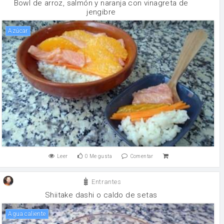
Bowl de arroz, salmón y naranja con vinagreta de
jengibre
Azúcar
Leer
0
Me gusta
Comentar
Entrantes
Shiitake dashi o caldo de setas
agua caliente