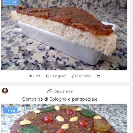
Azúcar
Leer
0
Me gusta
Comentar
Reposteria
Certosino di Bologna o panspeziale
harina