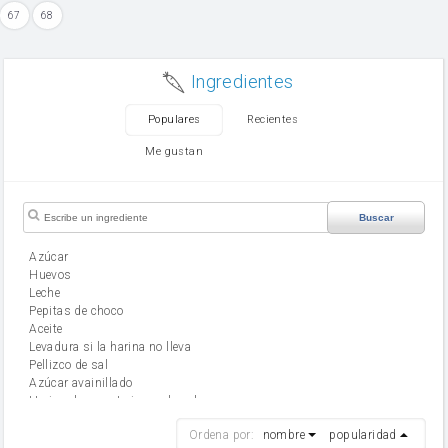
67
68
Ingredientes
Populares
Recientes
Me gustan
Buscar
Azúcar
huevos
leche
Pepitas de choco
aceite
Levadura si la harina no lleva
Pellizco de sal
Azúcar avainillado
Harina de reposteria con levadura
harina
Ordena por:
nombre
popularidad
cebolla