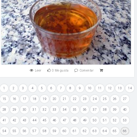
Leer
0
Me gusta
Comentar
1
2
3
4
5
6
7
8
9
10
11
12
13
14
15
16
17
18
19
20
21
22
23
24
25
26
27
28
29
30
31
32
33
34
35
36
37
38
39
40
41
42
43
44
45
46
47
48
49
50
51
52
53
54
55
56
57
58
59
60
61
62
63
64
65
66