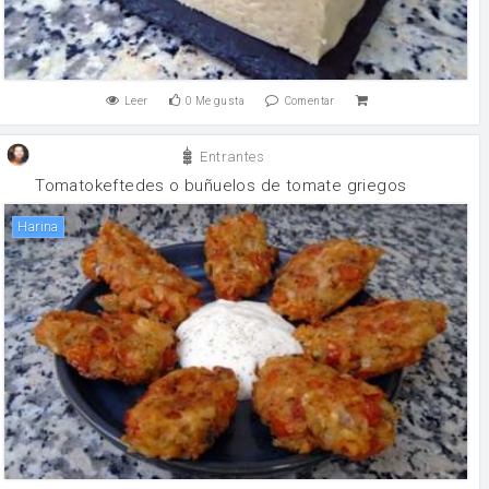
Leer
0
Me gusta
Comentar
Entrantes
Tomatokeftedes o buñuelos de tomate griegos
harina