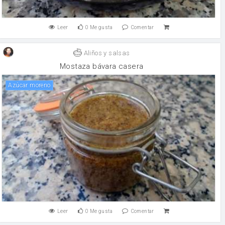
Leer
0
Me gusta
Comentar
Aliños y salsas
Mostaza bávara casera
Azúcar moreno
Leer
0
Me gusta
Comentar