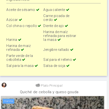
Aceite de sésamo
Agua caliente
Carne picada de
Azúcar
cerdo
Col china o repollo
Diente de ajo
Harina de maíz
refinada para estirar
Harina
la masa
Harina de maiz
refinada
Jengibre rallado
Parte verde de la
cebolleta
Sal para el relleno
Sal para la masa
Salsa de soja
Plato Principal
Quiché de cebolla y queso gouda
harina