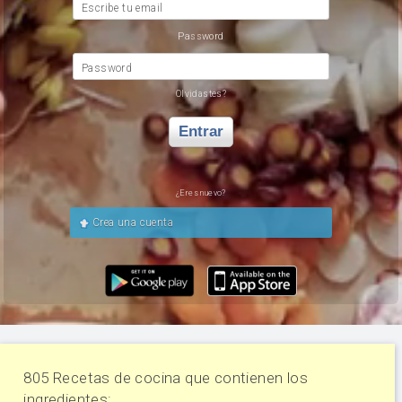
Escribe tu email
Password
Password
Olvidastes?
Entrar
¿Eres nuevo?
Crea una cuenta
805 Recetas de cocina que contienen los
ingredientes: