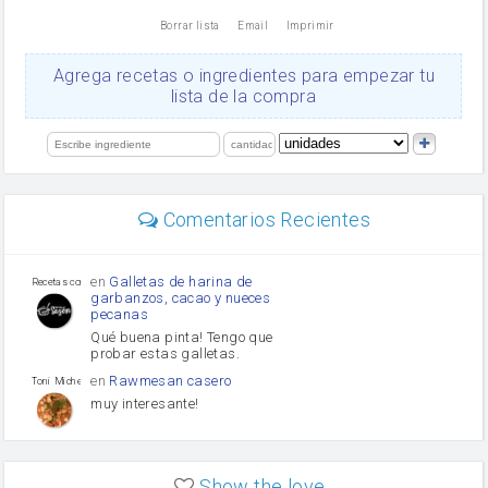
nata
Borrar lista
Email
Imprimir
Cacao en polvo
queso rallado
Ajos
Agrega recetas o ingredientes para empezar tu
salsa de soja
lista de la compra
orégano
Levadura
limón
perejil
carne picada
mayonesa
Comentarios Recientes
Diente de ajo
Tomates
Puerro
en
Galletas de harina de
Recetas con sazon
garbanzos, cacao y nueces
pecanas
Qué buena pinta! Tengo que
probar estas galletas.
en
Rawmesan casero
Toni Michel Caubet
muy interesante!
en
Lasaña casera fácil y
HOJALDROSA TV
rápida
Show the love