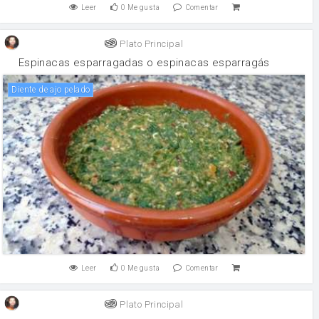
Leer
0
Me gusta
Comentar
Plato Principal
Espinacas esparragadas o espinacas esparragás
Diente de ajo pelado
Leer
0
Me gusta
Comentar
Plato Principal