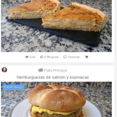
Leer
0
Me gusta
Comentar
Plato Principal
Hamburguesas de salmón y espinacas
Diente de ajo