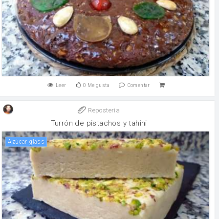
Leer
0
Me gusta
Comentar
Reposteria
Turrón de pistachos y tahini
Azúcar glass