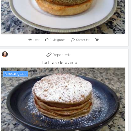
Leer
0
Me gusta
Comentar
Reposteria
Tortitas de avena
Azúcar glass