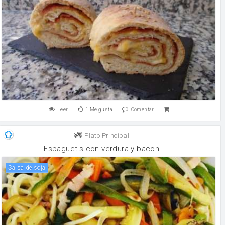
Leer
1
Me gusta
Comentar
Plato Principal
Espaguetis con verdura y bacon
salsa de soja