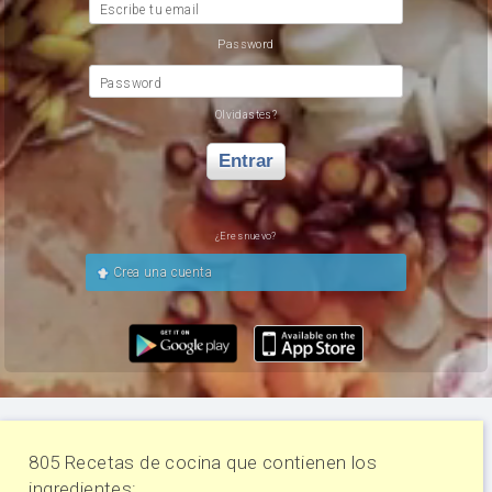
Escribe tu email
Password
Password
Olvidastes?
Entrar
¿Eres nuevo?
Crea una cuenta
805 Recetas de cocina que contienen los
ingredientes: