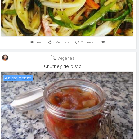
Leer
2
Me gusta
Comentar
Veganas
Chutney de pisto
Azúcar moreno