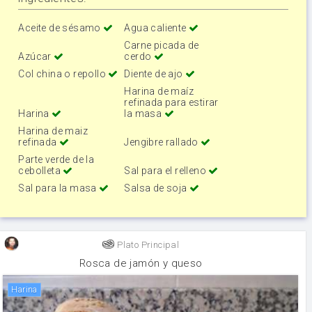
Aceite de sésamo
Agua caliente
Carne picada de
Azúcar
cerdo
Col china o repollo
Diente de ajo
Harina de maíz
refinada para estirar
Harina
la masa
Harina de maiz
refinada
Jengibre rallado
Parte verde de la
cebolleta
Sal para el relleno
Sal para la masa
Salsa de soja
Plato Principal
Rosca de jamón y queso
harina