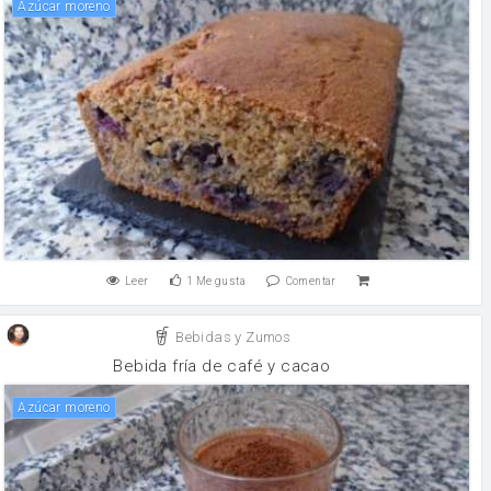
Azúcar moreno
Leer
1
Me gusta
Comentar
Bebidas y Zumos
Bebida fría de café y cacao
Azúcar moreno