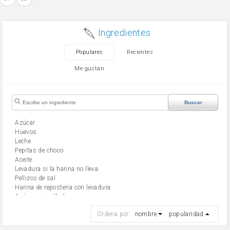
Ingredientes
Populares
Recientes
Me gustan
Buscar
Azúcar
huevos
leche
Pepitas de choco
aceite
Levadura si la harina no lleva
Pellizco de sal
Harina de reposteria con levadura
Azúcar avainillado
harina
Ordena por:
nombre
popularidad
cebolla
mantequilla