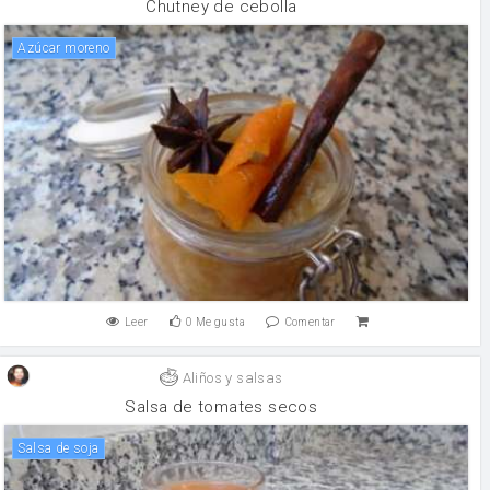
Chutney de cebolla
Azúcar moreno
Leer
0
Me gusta
Comentar
Aliños y salsas
Salsa de tomates secos
salsa de soja