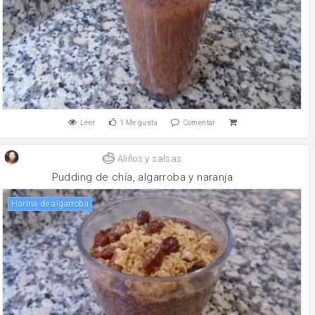
Leer
1
Me gusta
Comentar
Aliños y salsas
Pudding de chía, algarroba y naranja
Harina de algarroba