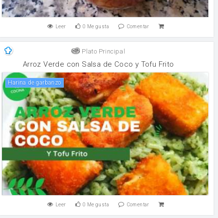
Leer
0
Me gusta
Comentar
Plato Principal
Arroz Verde con Salsa de Coco y Tofu Frito
harina de garbanzo
Leer
0
Me gusta
Comentar