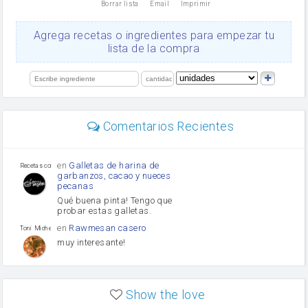
Borrar lista
Email
Imprimir
Cacao en polvo
queso rallado
Ajos
Agrega recetas o ingredientes para empezar tu
salsa de soja
lista de la compra
orégano
Levadura
limón
perejil
carne picada
mayonesa
Comentarios Recientes
Diente de ajo
Tomates
Puerro
en
Galletas de harina de
Recetas con sazon
garbanzos, cacao y nueces
pecanas
Qué buena pinta! Tengo que
probar estas galletas.
en
Rawmesan casero
Toni Michel Caubet
muy interesante!
en
Lasaña casera fácil y
HOJALDROSA TV
rápida
Show the love
VIDEO EXPLIATIVO