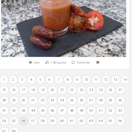
Leer
1
Me gusta
Comentar
1
2
3
4
5
6
7
8
9
10
11
12
13
14
15
16
17
18
19
20
21
22
23
24
25
26
27
28
29
30
31
32
33
34
35
36
37
38
39
40
41
42
43
44
45
46
47
48
49
50
51
52
53
54
55
56
57
58
59
60
61
62
63
64
65
66
67
68