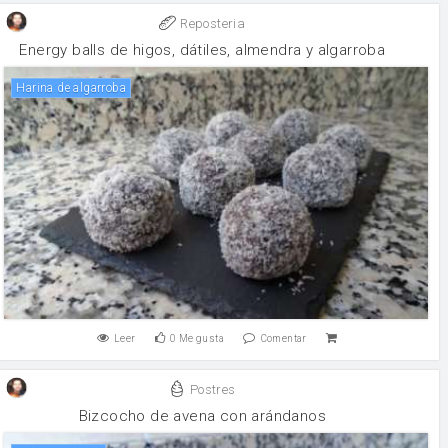
Reposteria
Energy balls de higos, dátiles, almendra y algarroba
Harina de algarroba
Leer
0
Me gusta
Comentar
Postres
Bizcocho de avena con arándanos