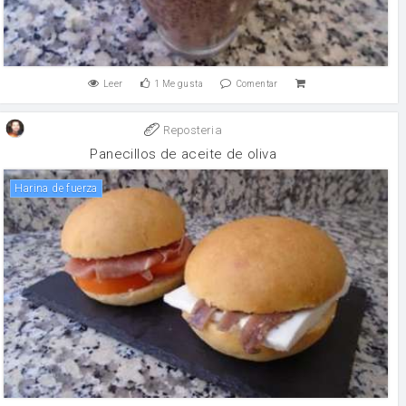
Leer
1
Me gusta
Comentar
Reposteria
Panecillos de aceite de oliva
harina de fuerza