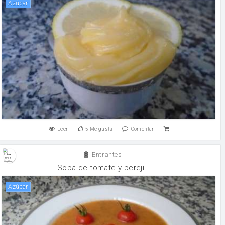
Azúcar
Leer
5
Me gusta
Comentar
Entrantes
Sopa de tomate y perejil
Azúcar