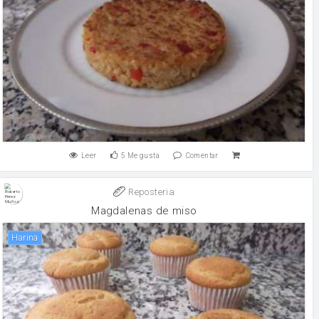
Leer
5
Me gusta
Comentar
Reposteria
Magdalenas de miso
harina