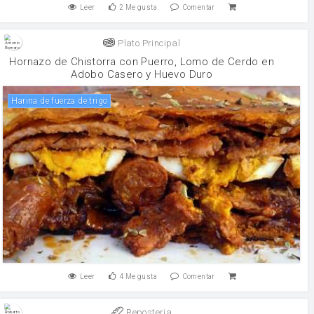
Leer
2
Me gusta
Comentar
Plato Principal
Hornazo de Chistorra con Puerro, Lomo de Cerdo en
Adobo Casero y Huevo Duro
harina de fuerza de trigo
Leer
4
Me gusta
Comentar
Reposteria