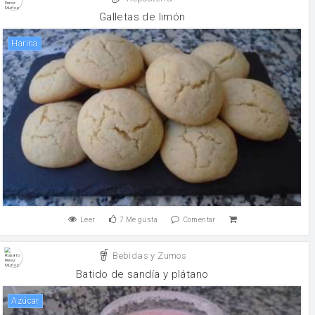
Galletas de limón
harina
Leer
7
Me gusta
Comentar
Bebidas y Zumos
Batido de sandía y plátano
Azúcar