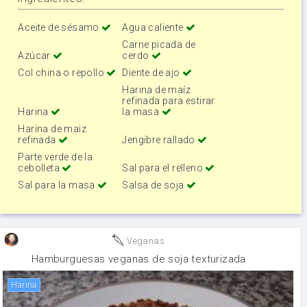
Aceite de sésamo
Agua caliente
Carne picada de
Azúcar
cerdo
Col china o repollo
Diente de ajo
Harina de maíz
refinada para estirar
Harina
la masa
Harina de maiz
refinada
Jengibre rallado
Parte verde de la
cebolleta
Sal para el relleno
Sal para la masa
Salsa de soja
Veganas
Hamburguesas veganas de soja texturizada
harina