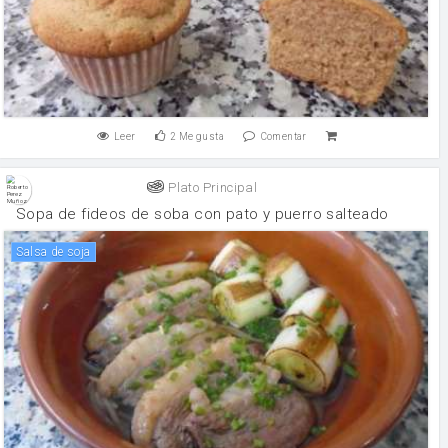
Leer
2
Me gusta
Comentar
Plato Principal
Sopa de fideos de soba con pato y puerro salteado
salsa de soja