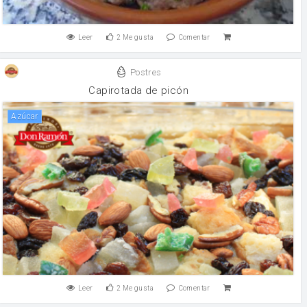
Leer
2
Me gusta
Comentar
Postres
Capirotada de picón
Azúcar
Leer
2
Me gusta
Comentar