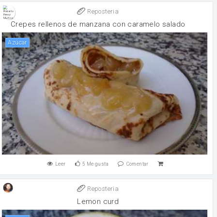
Reposteria
Crepes rellenos de manzana con caramelo salado
Azúcar
Leer
5
Me gusta
Comentar
Reposteria
Lemon curd