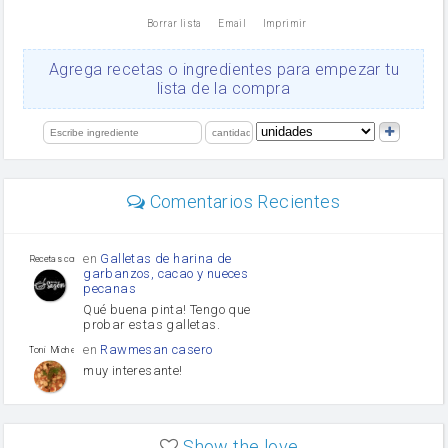
nata
Borrar lista
Email
Imprimir
Cacao en polvo
queso rallado
Ajos
Agrega recetas o ingredientes para empezar tu
Levadura
lista de la compra
salsa de soja
orégano
limón
perejil
carne picada
Diente de ajo
Comentarios Recientes
mayonesa
Tomates
Puerro
en
Galletas de harina de
Recetas con sazon
garbanzos, cacao y nueces
pecanas
Qué buena pinta! Tengo que
probar estas galletas.
en
Rawmesan casero
Toni Michel Caubet
muy interesante!
en
Lasaña casera fácil y
HOJALDROSA TV
rápida
Show the love