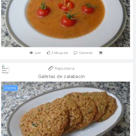
Leer
3
Me gusta
Comentar
Reposteria
Galletas de calabacín
harina