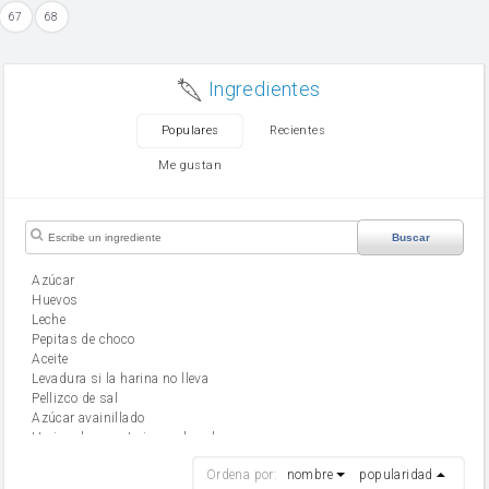
67
68
Ingredientes
Populares
Recientes
Me gustan
Buscar
Azúcar
huevos
leche
Pepitas de choco
aceite
Levadura si la harina no lleva
Pellizco de sal
Azúcar avainillado
Harina de reposteria con levadura
harina
Ordena por:
nombre
popularidad
cebolla