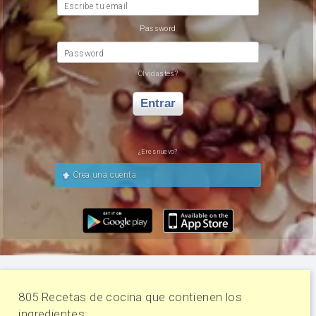
Escribe tu email
Password
Password
Olvidastes?
Entrar
¿Eres nuevo?
Crea una cuenta
805 Recetas de cocina que contienen los
ingredientes: