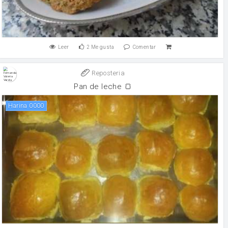
Leer
2
Me gusta
Comentar
Reposteria
Pan de leche 🍞
Harina 0000