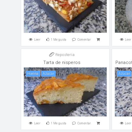
Leer
1
Me gusta
Comentar
Leer
Reposteria
Tarta de nisperos
Panacot
harina
Azúcar
Azúcar
Leer
1
Me gusta
Comentar
Leer