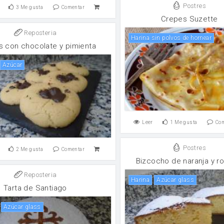
Postres
3
Me gusta
Comentar
Crepes Suzette
Reposteria
harina sin polvos de hornear
as con chocolate y pimienta
Azúcar
Leer
1
Me gusta
Co
Postres
2
Me gusta
Comentar
Bizcocho de naranja y r
Reposteria
harina
Azúcar glass
Tarta de Santiago
Azúcar glass