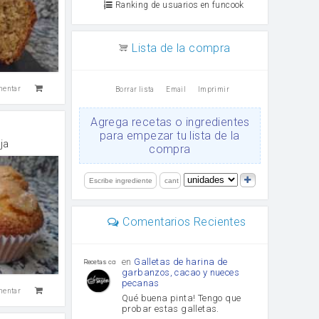
Ranking de usuarios en funcook
Lista de la compra
mentar
Borrar lista
Email
Imprimir
Agrega recetas o ingredientes
para empezar tu lista de la
ja
compra
Comentarios Recientes
en
Galletas de harina de
Recetas con sazon
garbanzos, cacao y nueces
pecanas
mentar
Qué buena pinta! Tengo que
probar estas galletas.