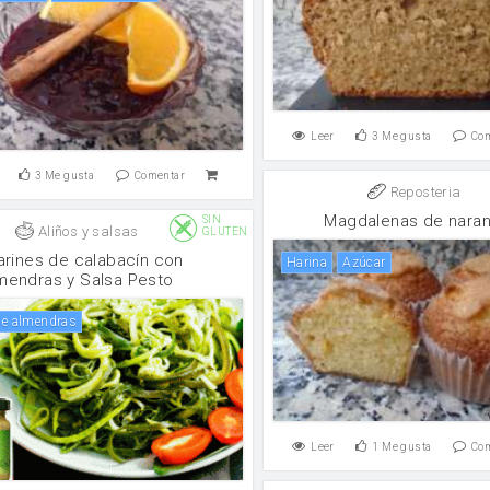
Leer
3
Me gusta
Co
3
Me gusta
Comentar
Reposteria
Magdalenas de naran
SIN
Aliños y salsas
GLUTEN
larines de calabacín con
harina
Azúcar
mendras y Salsa Pesto
 de almendras
Leer
1
Me gusta
Co