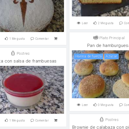
Leer
2
Me gusta
Co
Plato Principal
1
Me gusta
Comentar
Pan de hamburgues
Postres
harina de fuerza
Azúcar
a con salsa de frambuesas
Leer
0
Me gusta
Co
Postres
1
Me gusta
Comentar
Brownie de calabaza con p