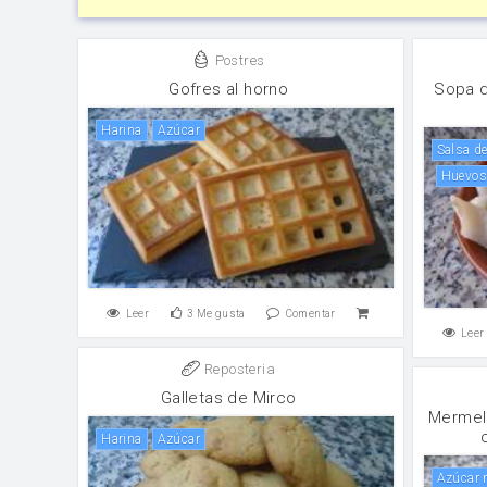
Postres
Gofres al horno
Sopa d
harina
Azúcar
salsa d
Huevo
Leer
3
Me gusta
Comentar
Leer
Reposteria
Galletas de Mirco
Mermel
harina
Azúcar
Azúcar