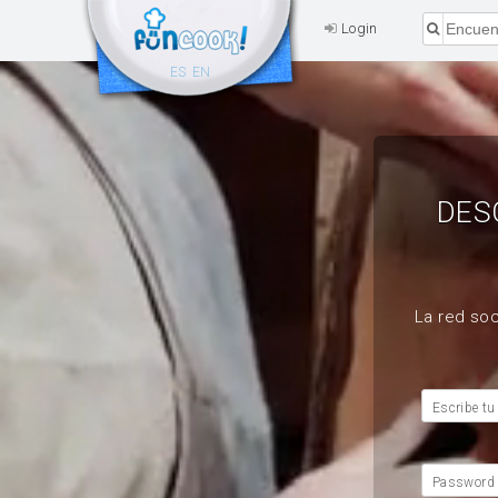
Login
ES
EN
DES
La red soc
Escribe tu
Password