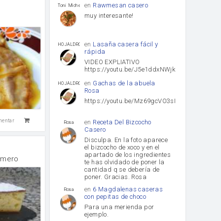
en
Rawmesan casero
Toni Michel Caubet
muy interesante!
en
Lasaña casera fácil y
HOJALDROSA TV
rápida
VIDEO EXPLIATIVO
https://youtu.be/J5e1ddxNWjk
en
Gachas de la abuela
HOJALDROSA TV
Rosa
https://youtu.be/Mz69gcVO3sI
mentar
en
Receta Del Bizcocho
Rosa
Casero
Disculpa. En la foto aparece
el bizcocho de xoco y en el
apartado de los ingredientes
omero
te has olvidado de poner la
cantidad q se debería de
poner. Gracias. Rosa
en
6 Magdalenas caseras
Rosa
con pepitas de choco
Para una merienda por
ejemplo.