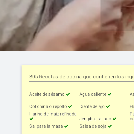
805 Recetas de cocina que contienen los ingr
Aceite de sésamo
Agua caliente
A
Col china o repollo
Diente de ajo
H
Harina de maiz refinada
Pa
Jengibre rallado
ce
Sal para la masa
Salsa de soja