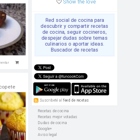
Show the love
Red social de cocina para
descubrir y compartir recetas
de cocina, seguir cocineros,
despejar dudas sobre temas
culinarios o aportar ideas.
Buscador de recetas
mentar
 copete
Suscribeté al
feed de recetas
Recetas de cocina
Recetas mejor votadas
Dudas de cocina
Google+
Aviso legal