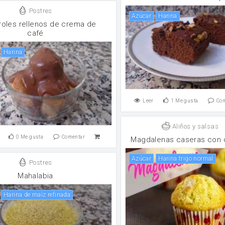
Postres
Azúcar
harina
iroles rellenos de crema de
café
harina
Leer
1
Me gusta
Co
Aliños y salsas
0
Me gusta
Comentar
Magdalenas caseras con
Azúcar
Harina trigo normal
Postres
Mahalabia
Harina de maíz refinada