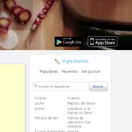
Ingredientes
Populares
Recientes
Me gustan
Buscar
Azúcar
huevos
leche
Pepitas de choco
aceite
Levadura si la
harina no lleva
Pellizco de sal
Harina de
reposteria con
levadura
Azúcar avainillado
harina