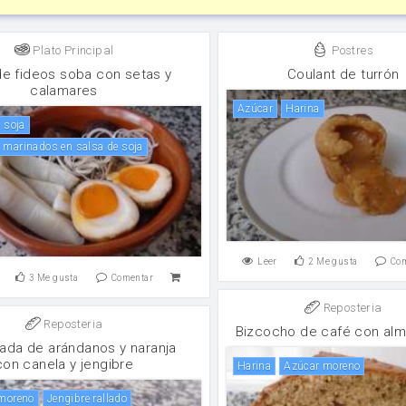
Plato Principal
Postres
e fideos soba con setas y
Coulant de turrón
calamares
Azúcar
harina
e soja
s marinados en salsa de soja
Leer
2
Me gusta
Co
3
Me gusta
Comentar
Reposteria
Reposteria
Bizcocho de café con al
ada de arándanos y naranja
con canela y jengibre
harina
Azúcar moreno
 moreno
Jengibre rallado