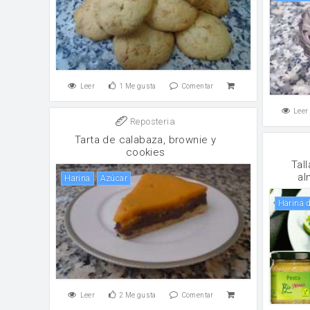
Leer
1
Me gusta
Comentar
Leer
Reposteria
Tarta de calabaza, brownie y
cookies
Tal
al
harina
Azúcar
Harina
Leer
2
Me gusta
Comentar