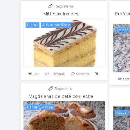
Reposteria
Mil hojas frances
Profet
harina
Azúcar vainillado
Azúcar
Leer
1
Me gusta
Comentar
Leer
Reposteria
Magdalenas de café con leche
harina
Azúcar
Azúcar