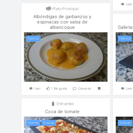
Leer
Plato Principal
Albóndigas de garbanzos y
espinacas con salsa de
albaricoque
Gallet
harina
harina
Leer
1
Me gusta
Comentar
Leer
Entrantes
Coca de tomate
harina
Azúcar
Azúcar