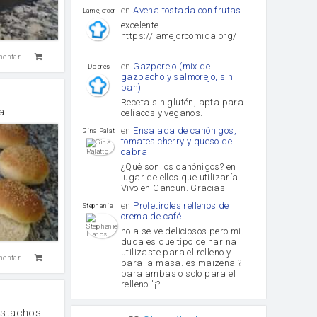
en
Avena tostada con frutas
lamejorcomida
excelente
https://lamejorcomida.org/
mentar
en
Gazporejo (mix de
Dolores
gazpacho y salmorejo, sin
pan)
Receta sin glutén, apta para
a
celíacos y veganos.
en
Ensalada de canónigos,
Gina Palatto
tomates cherry y queso de
cabra
¿Qué son los canónigos? en
lugar de ellos que utilizaría.
Vivo en Cancun. Gracias
en
Profetiroles rellenos de
Stephanie Llanos
crema de café
hola se ve deliciosos pero mi
duda es que tipo de harina
utilizaste para el relleno y
mentar
para la masa. es maizena ?
para ambas o solo para el
relleno-'¡?
istachos