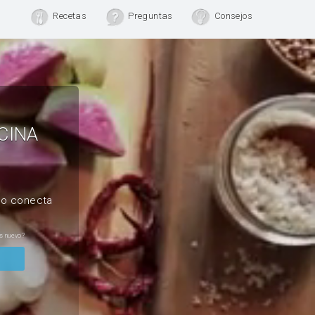
Recetas
Preguntas
Consejos
CINA
, o conecta
s nuevo?