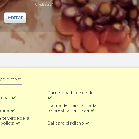
Olvidastes?
Entrar
edientes:
Carne picada de cerdo
zúcar
Harina de maíz refinada
arina
para estirar la masa
rte verde de la
bolleta
Sal para el relleno