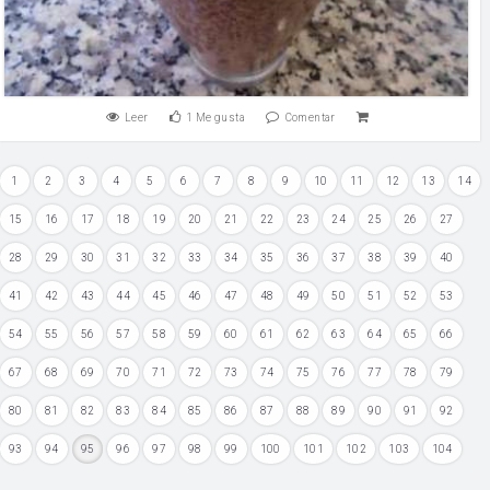
Leer
1
Me gusta
Comentar
1
2
3
4
5
6
7
8
9
10
11
12
13
14
15
16
17
18
19
20
21
22
23
24
25
26
27
28
29
30
31
32
33
34
35
36
37
38
39
40
41
42
43
44
45
46
47
48
49
50
51
52
53
54
55
56
57
58
59
60
61
62
63
64
65
66
67
68
69
70
71
72
73
74
75
76
77
78
79
80
81
82
83
84
85
86
87
88
89
90
91
92
93
94
95
96
97
98
99
100
101
102
103
104