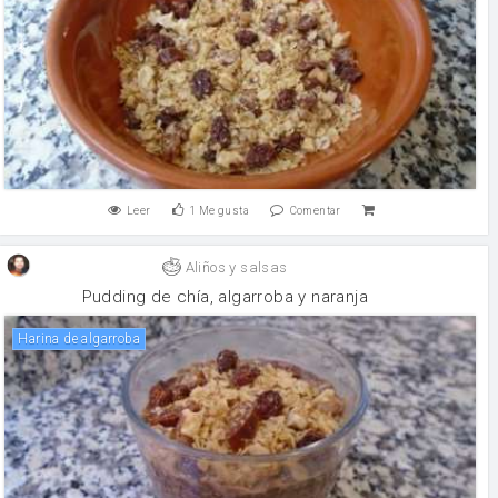
Leer
1
Me gusta
Comentar
Aliños y salsas
Pudding de chía, algarroba y naranja
Harina de algarroba