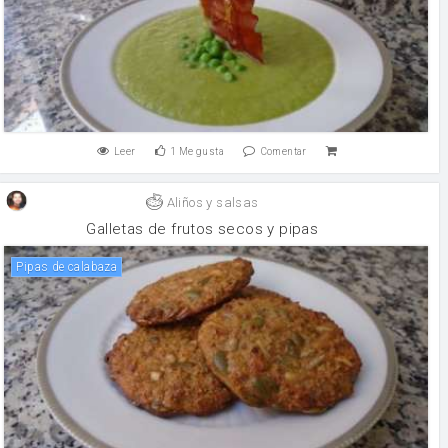
Leer
1
Me gusta
Comentar
Aliños y salsas
Galletas de frutos secos y pipas
Pipas de calabaza