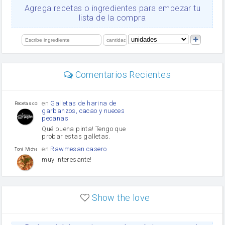
Ajos
Agrega recetas o ingredientes para empezar tu
Levadura
lista de la compra
salsa de soja
orégano
limón
perejil
carne picada
Diente de ajo
Comentarios Recientes
mayonesa
Tomates
Puerro
en
Galletas de harina de
Recetas con sazon
garbanzos, cacao y nueces
pecanas
Qué buena pinta! Tengo que
probar estas galletas.
en
Rawmesan casero
Toni Michel Caubet
muy interesante!
en
Lasaña casera fácil y
HOJALDROSA TV
rápida
Show the love
VIDEO EXPLIATIVO
https://youtu.be/J5e1ddxNWjk