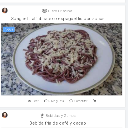
Plato Principal
Spaghetti all´ubriaco o espaguettis borrachos
agua
Leer
0
Me gusta
Comentar
Bebidas y Zumos
Bebida fría de café y cacao