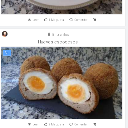
Leer
1
Me gusta
Comentar
Entrantes
Huevos escoceses
sal
Leer
2
Me gusta
Comentar