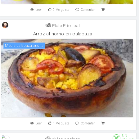
Leer
0
Me gusta
Comentar
Plato Principal
Arroz al horno en calabaza
Media calabaza ancha
Leer
1
Me gusta
Comentar
SIN