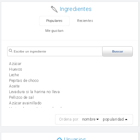
Ingredientes
Populares
Recientes
Me gustan
Buscar
Azúcar
huevos
leche
Pepitas de choco
aceite
Levadura si la harina no lleva
Pellizco de sal
Azúcar avainillado
Harina de reposteria con levadura
harina
Ordena por:
nombre
popularidad
cebolla
mantequilla
ajo
aceite de oliva
Usuarios