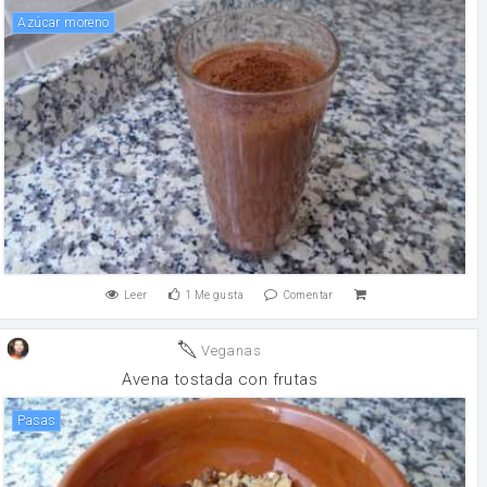
Azúcar moreno
Leer
1
Me gusta
Comentar
Veganas
Avena tostada con frutas
pasas