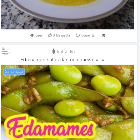
Leer
0
Me gusta
Comentar
Entrantes
Edamames salteadas con nueva salsa
salsa soja