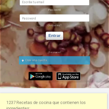
Escribe tu email
Password
Password
Olvidastes?
Entrar
¿Eres nuevo?
Crea una cuenta
1237 Recetas de cocina que contienen los
ingredientes: