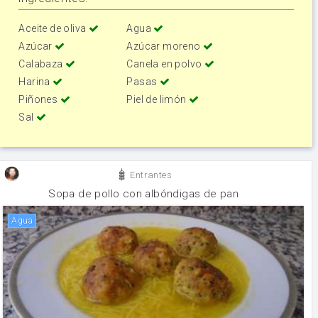
Aceite de oliva
Agua
Azúcar
Azúcar moreno
Calabaza
Canela en polvo
Harina
Pasas
Piñones
Piel de limón
Sal
Entrantes
Sopa de pollo con albóndigas de pan
agua