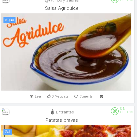
Aliños y salsas
GLUTEN
Salsa Agridulce
agua
Leer
0
Me gusta
Comentar
SIN
Entrantes
GLUTEN
Patatas bravas
sal