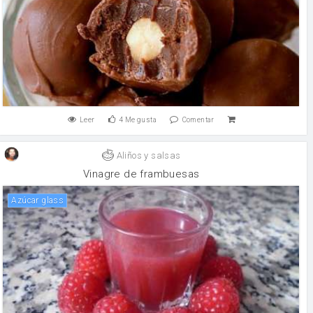
Leer
4
Me gusta
Comentar
Aliños y salsas
Vinagre de frambuesas
Azúcar glass