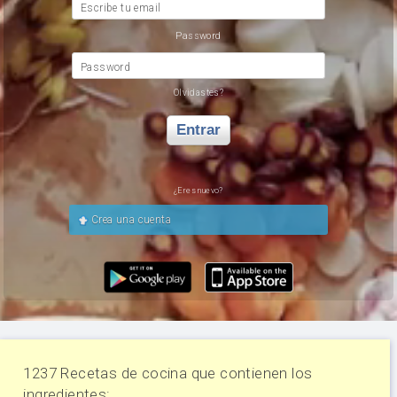
Escribe tu email
Password
Password
Olvidastes?
Entrar
¿Eres nuevo?
Crea una cuenta
1237 Recetas de cocina que contienen los
ingredientes: