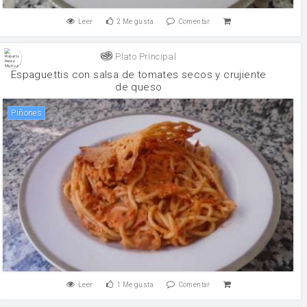
Leer
2
Me gusta
Comentar
Plato Principal
Espaguettis con salsa de tomates secos y crujiente
de queso
Piñones
Leer
1
Me gusta
Comentar