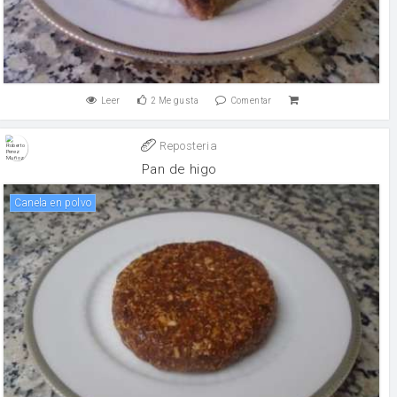
Leer
2
Me gusta
Comentar
Reposteria
Pan de higo
canela en polvo