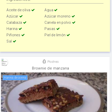
Aceite de oliva
Agua
Azúcar
Azúcar moreno
Calabaza
Canela en polvo
Harina
Pasas
Piñones
Piel de limón
Sal
Postres
Brownie de manzana
Harina de avena