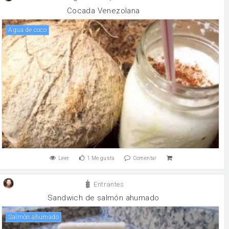
Cocada Venezolana
agua de coco
Leer
1
Me gusta
Comentar
Entrantes
Sandwich de salmón ahumado
Salmón ahumado