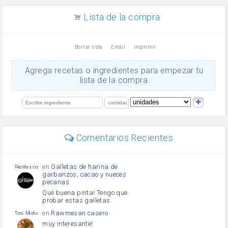
canela en polvo
aceite de girasol
Lista de la compra
Dientes de ajo
vinagre
nata
Borrar lista
Email
Imprimir
Cacao en polvo
queso rallado
Ajos
Agrega recetas o ingredientes para empezar tu
salsa de soja
lista de la compra
orégano
Levadura
limón
perejil
carne picada
mayonesa
Comentarios Recientes
Diente de ajo
Tomates
Puerro
en
Galletas de harina de
Recetas con sazon
garbanzos, cacao y nueces
pecanas
Qué buena pinta! Tengo que
probar estas galletas.
en
Rawmesan casero
Toni Michel Caubet
muy interesante!