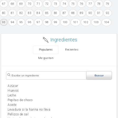
67
68
69
70
71
72
73
74
75
76
77
78
79
80
81
82
83
84
85
86
87
88
89
90
91
92
93
94
95
96
97
98
99
100
101
102
103
104
Ingredientes
Populares
Recientes
Me gustan
Buscar
Azúcar
huevos
leche
Pepitas de choco
aceite
Levadura si la harina no lleva
Pellizco de sal