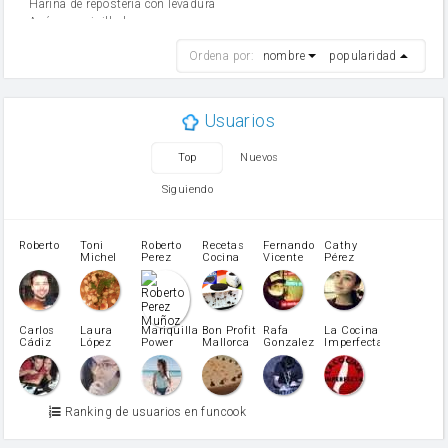
Harina de reposteria con levadura
Azúcar avainillado
harina
Ordena por:
nombre
popularidad
cebolla
mantequilla
ajo
aceite de oliva
Usuarios
huevo
zanahoria
Top
Nuevos
tomate
levadura en polvo
Siguiendo
Opcional: Azúcar avainillado
Opcional: Ron o Whisky
Harina para bizcocho
Roberto
Toni
Roberto
Recetas
Fernando
Cathy
azucar
Michel
Perez
Cocina
Vicente
Pérez
Caubet
Muñoz
patatas
pimiento rojo
Pimentón
pimiento verde
Carlos
Laura
Mariquilla
Bon Profit
Rafa
La Cocina
Cádiz
López
Power
Mallorca
Gonzalez
Imperfecta
miel
Martínez
vino blanco
Azúcar glass
Azúcar moreno
Ranking de usuarios en funcook
Zumo de limón
arroz