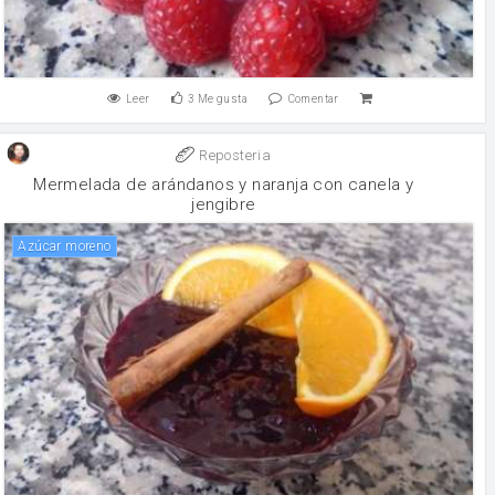
Leer
3
Me gusta
Comentar
Reposteria
Mermelada de arándanos y naranja con canela y
jengibre
Azúcar moreno