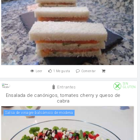
Leer
1
Me gusta
Comentar
SIN
Entrantes
GLUTEN
Ensalada de canónigos, tomates cherry y queso de
cabra
Salsa de vinagre balsámico de modena