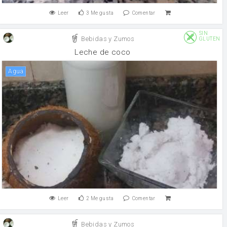
Leer
3
Me gusta
Comentar
SIN
Bebidas y Zumos
GLUTEN
Leche de coco
agua
Leer
2
Me gusta
Comentar
Bebidas y Zumos