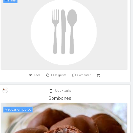
harina
Leer
1
Me gusta
Comentar
Cocktails
Bombones
Azúcar en polvo