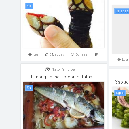
sal
calabaz
Leer
0
Me gusta
Comentar
Leer
Plato Principal
Llampuga al horno con patatas
Risott
sal
agua