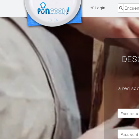
Login
ES
EN
DES
La red soc
Escribe tu
Password