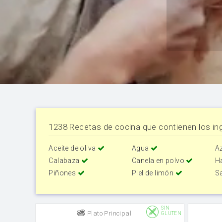
1238 Recetas de cocina que contienen los ing
Aceite de oliva
Agua
A
Calabaza
Canela en polvo
H
Piñones
Piel de limón
S
SIN
Plato Principal
GLUTEN