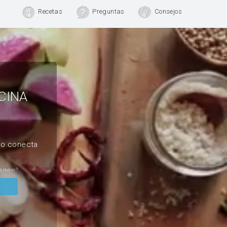
Recetas
Preguntas
Consejos
CINA
, o conecta
s nuevo?