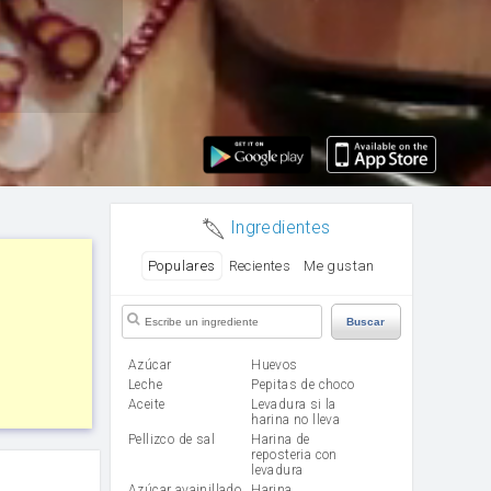
Ingredientes
Populares
Recientes
Me gustan
Buscar
Azúcar
huevos
leche
Pepitas de choco
aceite
Levadura si la
harina no lleva
Pellizco de sal
Harina de
reposteria con
levadura
Azúcar avainillado
harina