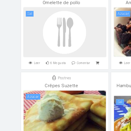
Omelette de pollo
Ar
sal
Azúcar
Leer
6
Me gusta
Comentar
Leer
Postres
Crêpes Suzette
Hambur
Azúcar
sal