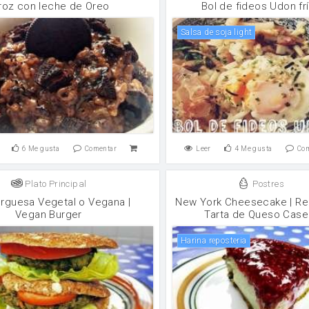
roz con leche de Oreo
Bol de fideos Udon fr
salsa de soja light
6
Me gusta
Comentar
Leer
4
Me gusta
Co
Plato Principal
Postres
guesa Vegetal o Vegana |
New York Cheesecake | Re
Vegan Burger
Tarta de Queso Case
harina reposteria