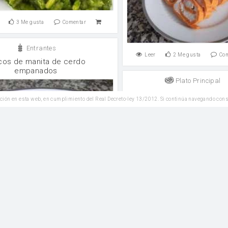
3
Me gusta
Comentar
Entrantes
Leer
2
Me gusta
Co
cos de manita de cerdo
empanados
Plato Principal
Macarrones con salsa de
ción en esta web, en cumplimiento del Real Decreto-ley 13/2012. Si continúa navegando con
salsa de tomate
1
Me gusta
Comentar
Leer
2
Me gusta
Co
Reposteria
Morcilla dulce
Plato Principal