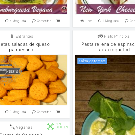
4
Me gusta
Comentar
Leer
4
Me gusta
Co
Entrantes
Plato Principal
letas saladas de queso
Pasta rellena de espina
parmesano
salsa roquefort
salsa de tomate
0
Me gusta
Comentar
SIN
Veganas
GLUTEN