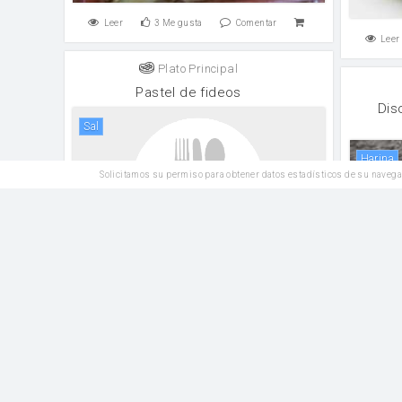
Leer
3
Me gusta
Comentar
Leer
Plato Principal
Pastel de fideos
Dis
sal
harina
Solicitamos su permiso para obtener datos estadísticos de su navega
Leer
1
Me gusta
Comentar
Leer
Postres
Gelatina de naranja
Azúcar