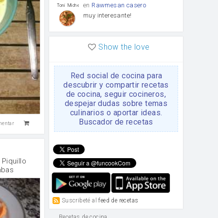
en
Rawmesan casero
Toni Michel Caubet
muy interesante!
en
Lasaña casera fácil y
HOJALDROSA TV
Show the love
rápida
VIDEO EXPLIATIVO
https://youtu.be/J5e1ddxNWjk
Red social de cocina para
en
Gachas de la abuela
HOJALDROSA TV
descubrir y compartir recetas
Rosa
de cocina, seguir cocineros,
https://youtu.be/Mz69gcVO3sI
despejar dudas sobre temas
culinarios o aportar ideas.
en
Receta Del Bizcocho
Buscador de recetas
Rosa
mentar
Casero
Disculpa. En la foto aparece
el bizcocho de xoco y en el
apartado de los ingredientes
te has olvidado de poner la
Piquillo
cantidad q se debería de
mbas
poner. Gracias. Rosa
en
6 Magdalenas caseras
Rosa
con pepitas de choco
Suscribeté al
feed de recetas
Para una merienda por
ejemplo.
Recetas de cocina