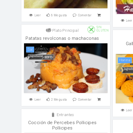
Leer
6
Me gusta
Comentar
Leer
SIN
Plato Principal
GLUTEN
Patatas revolconas o machaconas
Gal
sal
harina
Leer
2
Me gusta
Comentar
Leer
Entrantes
Cocción de Percebes Pollicipes
Pollicipes