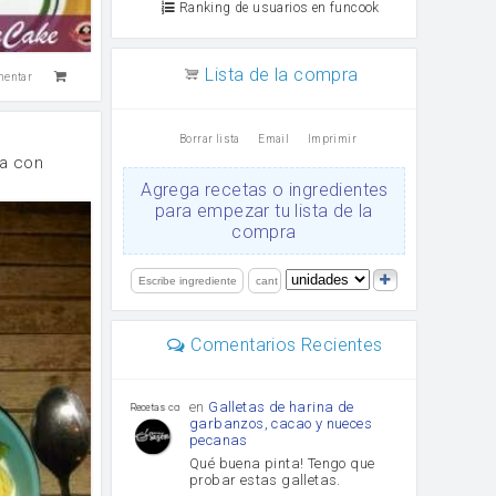
Ranking de usuarios en funcook
Lista de la compra
mentar
Borrar lista
Email
Imprimir
ca con
Agrega recetas o ingredientes
para empezar tu lista de la
compra
Comentarios Recientes
en
Galletas de harina de
Recetas con sazon
garbanzos, cacao y nueces
pecanas
Qué buena pinta! Tengo que
probar estas galletas.