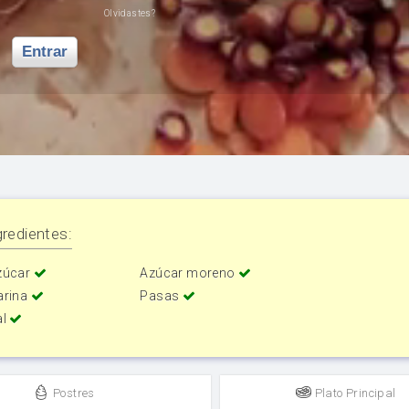
Olvidastes?
Entrar
redientes:
zúcar
Azúcar moreno
arina
Pasas
al
Postres
Plato Principal