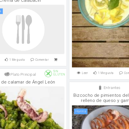
Crema de Calabacín
a
1
Me gusta
Comentar
SIN
Leer
1
Me gusta
Co
Plato Principal
GLUTEN
o de calamar de Ángel León
Entrantes
Bizcocho de pimientos del 
relleno de queso y ga
harina