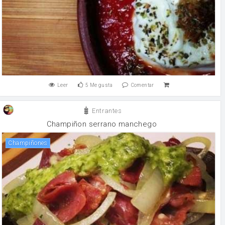
Leer
5
Me gusta
Comentar
Entrantes
Champiñon serrano manchego
champiñones