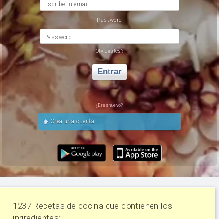
Escribe tu email
Password
Password
Olvidastes?
Entrar
¿Eres nuevo?
Crea una cuenta
1237 Recetas de cocina que contienen los
ingredientes: