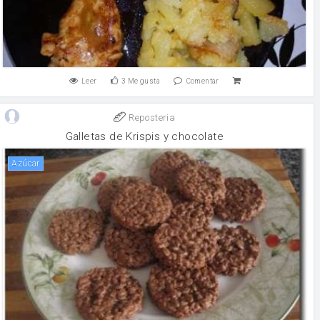
Leer
3
Me gusta
Comentar
Reposteria
Galletas de Krispis y chocolate
Azúcar