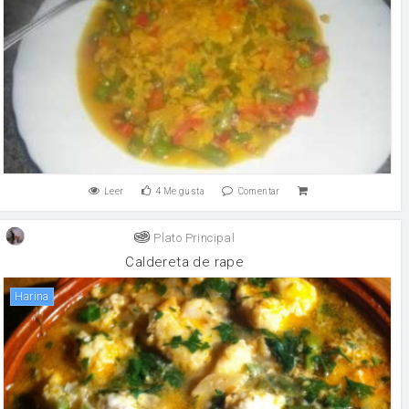
Leer
4
Me gusta
Comentar
Plato Principal
Caldereta de rape
harina