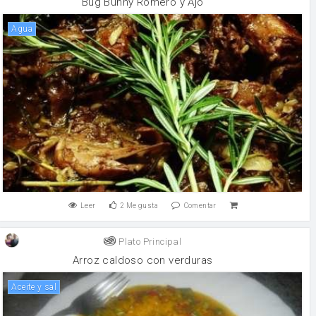
Bug Bunny Romero y Ajo
agua
Leer
2
Me gusta
Comentar
Plato Principal
Arroz caldoso con verduras
aceite y sal