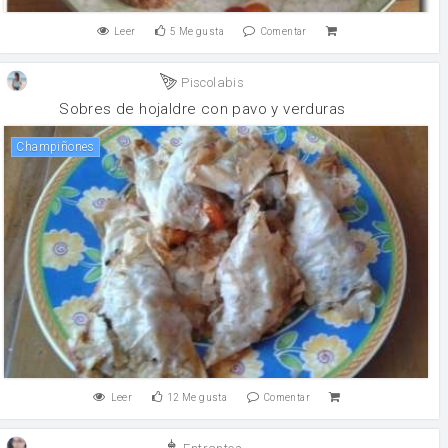
Leer
5
Me gusta
Comentar
Piscolabis
Sobres de hojaldre con pavo y verduras
champiñones
Leer
12
Me gusta
Comentar