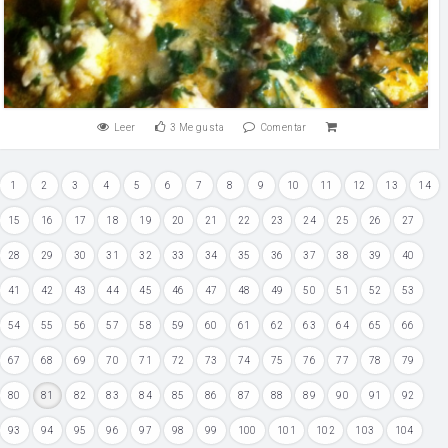
Leer
3
Me gusta
Comentar
1
2
3
4
5
6
7
8
9
10
11
12
13
14
15
16
17
18
19
20
21
22
23
24
25
26
27
28
29
30
31
32
33
34
35
36
37
38
39
40
41
42
43
44
45
46
47
48
49
50
51
52
53
54
55
56
57
58
59
60
61
62
63
64
65
66
67
68
69
70
71
72
73
74
75
76
77
78
79
80
81
82
83
84
85
86
87
88
89
90
91
92
93
94
95
96
97
98
99
100
101
102
103
104