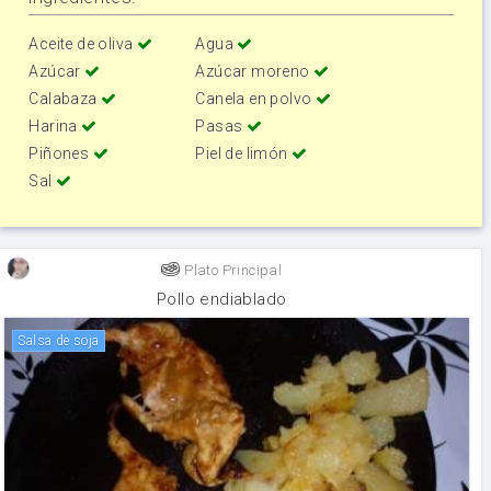
Aceite de oliva
Agua
Azúcar
Azúcar moreno
Calabaza
Canela en polvo
Harina
Pasas
Piñones
Piel de limón
Sal
Plato Principal
Pollo endiablado
salsa de soja