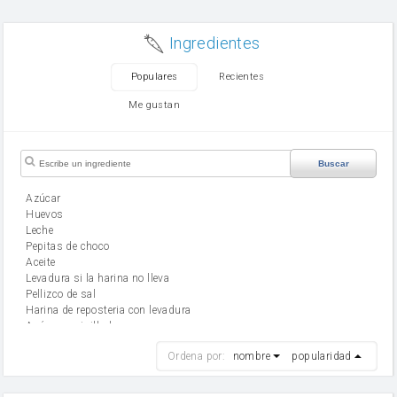
Ingredientes
Populares
Recientes
Me gustan
Buscar
Azúcar
huevos
leche
Pepitas de choco
aceite
Levadura si la harina no lleva
Pellizco de sal
Harina de reposteria con levadura
Azúcar avainillado
harina
Ordena por:
nombre
popularidad
cebolla
mantequilla
ajo