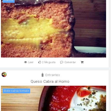
harina
Leer
2
Me gusta
Comentar
Entrantes
Queso Cabra al Horno
bote salsa tomate