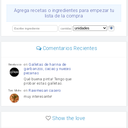
queso rallado
Ajos
Agrega recetas o ingredientes para empezar tu
salsa de soja
lista de la compra
orégano
Levadura
limón
perejil
carne picada
mayonesa
Comentarios Recientes
Diente de ajo
Tomates
Puerro
en
Galletas de harina de
Recetas con sazon
garbanzos, cacao y nueces
pecanas
Qué buena pinta! Tengo que
probar estas galletas.
en
Rawmesan casero
Toni Michel Caubet
muy interesante!
en
Lasaña casera fácil y
HOJALDROSA TV
rápida
Show the love
VIDEO EXPLIATIVO
https://youtu.be/J5e1ddxNWjk