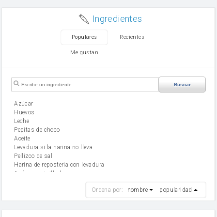
Ingredientes
Populares
Recientes
Me gustan
Buscar
Azúcar
huevos
leche
Pepitas de choco
aceite
Levadura si la harina no lleva
Pellizco de sal
Harina de reposteria con levadura
Azúcar avainillado
harina
Ordena por:
nombre
popularidad
cebolla
mantequilla
ajo
aceite de oliva