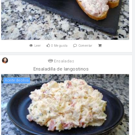
Leer
0
Me gusta
Comentar
Ensaladas
Ensaladilla de langostinos
aceite de oliva