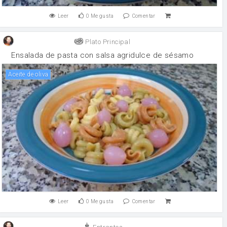
Leer
0
Me gusta
Comentar
Plato Principal
Ensalada de pasta con salsa agridulce de sésamo
aceite de oliva
Leer
0
Me gusta
Comentar