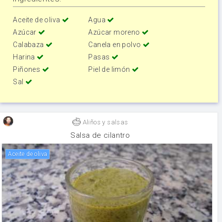
Aceite de oliva
Agua
Azúcar
Azúcar moreno
Calabaza
Canela en polvo
Harina
Pasas
Piñones
Piel de limón
Sal
Aliños y salsas
Salsa de cilantro
aceite de oliva