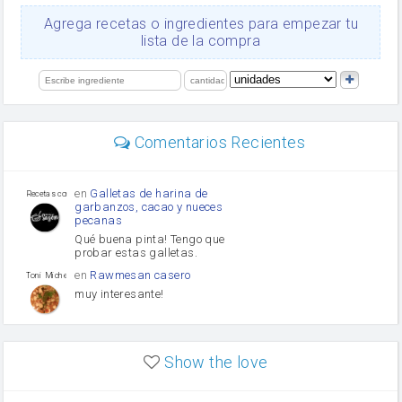
queso rallado
Ajos
Agrega recetas o ingredientes para empezar tu
salsa de soja
lista de la compra
orégano
Levadura
limón
perejil
carne picada
mayonesa
Comentarios Recientes
Diente de ajo
Tomates
Puerro
en
Galletas de harina de
Recetas con sazon
garbanzos, cacao y nueces
pecanas
Qué buena pinta! Tengo que
probar estas galletas.
en
Rawmesan casero
Toni Michel Caubet
muy interesante!
en
Lasaña casera fácil y
HOJALDROSA TV
rápida
Show the love
VIDEO EXPLIATIVO
https://youtu.be/J5e1ddxNWjk