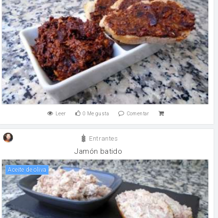
Leer
0
Me gusta
Comentar
Entrantes
Jamón batido
aceite de oliva