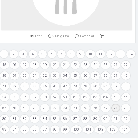
Leer
2
Me gusta
Comentar
1
2
3
4
5
6
7
8
9
10
11
12
13
14
15
16
17
18
19
20
21
22
23
24
25
26
27
28
29
30
31
32
33
34
35
36
37
38
39
40
41
42
43
44
45
46
47
48
49
50
51
52
53
54
55
56
57
58
59
60
61
62
63
64
65
66
67
68
69
70
71
72
73
74
75
76
77
78
79
80
81
82
83
84
85
86
87
88
89
90
91
92
93
94
95
96
97
98
99
100
101
102
103
104