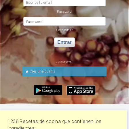
Escribe tu email
Password
Password
Olvidastes?
Entrar
¿Eres nuevo?
Crea una cuenta
1238 Recetas de cocina que contienen los
ingredientes: