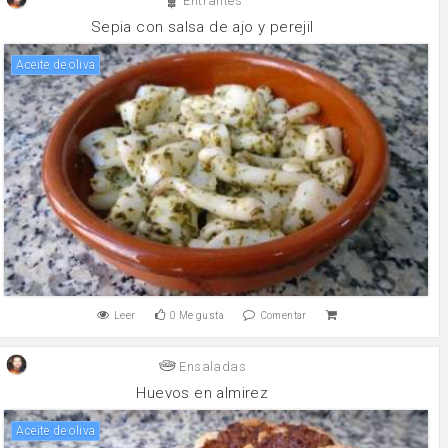
Entrantes
Sepia con salsa de ajo y perejil
aceite de oliva
Leer
0
Me gusta
Comentar
Ensaladas
Huevos en almirez
aceite de oliva