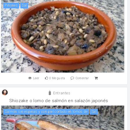
Piñones
sal
Leer
0
Me gusta
Comentar
Entrantes
Shiozake o lomo de salmón en salazón japonés
Salmón sin espinas y con piel cortado en lomos de
sal