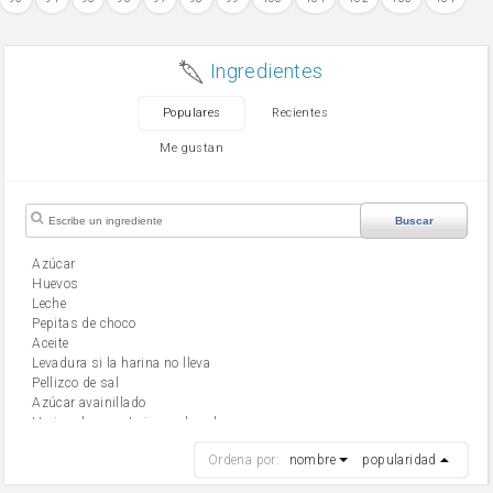
Ingredientes
Populares
Recientes
Me gustan
Buscar
Azúcar
huevos
leche
Pepitas de choco
aceite
Levadura si la harina no lleva
Pellizco de sal
Azúcar avainillado
Harina de reposteria con levadura
harina
Ordena por:
nombre
popularidad
cebolla
mantequilla