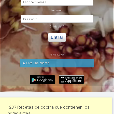
Escribe tu email
Password
Password
Olvidastes?
Entrar
¿Eres nuevo?
Crea una cuenta
1237 Recetas de cocina que contienen los
ingredientes: