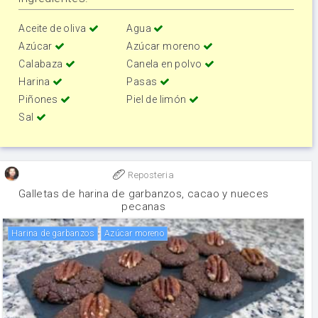
Aceite de oliva
Agua
Azúcar
Azúcar moreno
Calabaza
Canela en polvo
Harina
Pasas
Piñones
Piel de limón
Sal
Reposteria
Galletas de harina de garbanzos, cacao y nueces
pecanas
Harina de garbanzos
Azúcar moreno