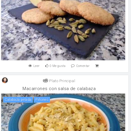
Leer
0
Me gusta
Comentar
Plato Principal
Macarrones con salsa de calabaza
Calabaza pelada
Piñones