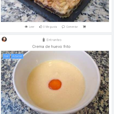
Leer
0
Me gusta
Comentar
Entrantes
Crema de huevo frito
sal
Azúcar