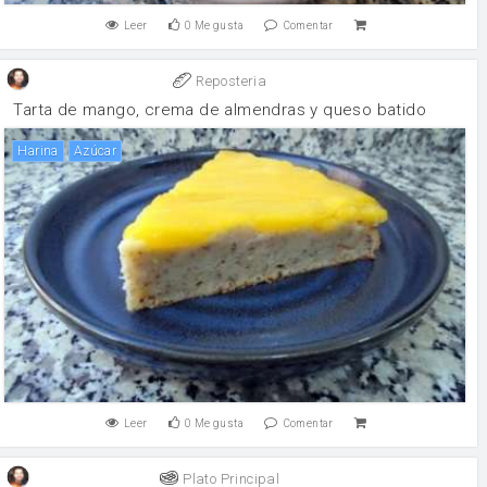
Leer
0
Me gusta
Comentar
Reposteria
Tarta de mango, crema de almendras y queso batido
harina
Azúcar
Leer
0
Me gusta
Comentar
Plato Principal