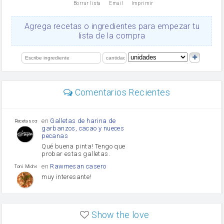
Borrar lista
Email
Imprimir
Cacao en polvo
queso rallado
Ajos
Agrega recetas o ingredientes para empezar tu
salsa de soja
lista de la compra
orégano
Levadura
limón
perejil
carne picada
mayonesa
Comentarios Recientes
Diente de ajo
Tomates
Puerro
en
Galletas de harina de
Recetas con sazon
garbanzos, cacao y nueces
pecanas
Qué buena pinta! Tengo que
probar estas galletas.
en
Rawmesan casero
Toni Michel Caubet
muy interesante!
en
Lasaña casera fácil y
HOJALDROSA TV
rápida
Show the love
VIDEO EXPLIATIVO