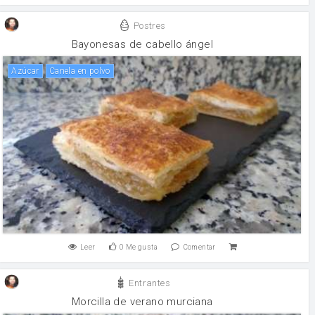
Postres
Bayonesas de cabello ángel
Azúcar
canela en polvo
Leer
0
Me gusta
Comentar
Entrantes
Morcilla de verano murciana