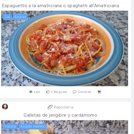
Espaguettis a la amatriciana o spaghetti all'Amatriciana
sal
Azúcar
Leer
0
Me gusta
Comentar
Reposteria
Galletas de jengibre y cardamomo
harina
Azúcar moreno