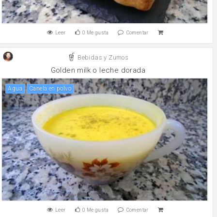
Leer
0
Me gusta
Comentar
Bebidas y Zumos
Golden milk o leche dorada
agua
canela en polvo
Leer
0
Me gusta
Comentar