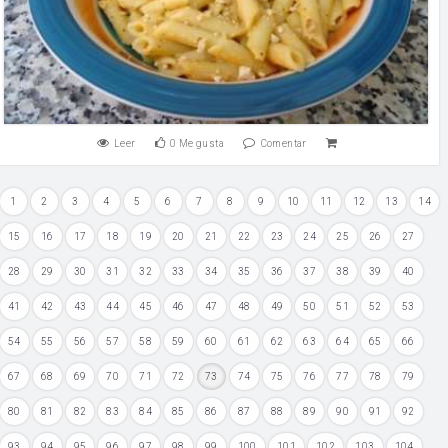
Leer
0
Me gusta
Comentar
1
2
3
4
5
6
7
8
9
10
11
12
13
14
15
16
17
18
19
20
21
22
23
24
25
26
27
28
29
30
31
32
33
34
35
36
37
38
39
40
41
42
43
44
45
46
47
48
49
50
51
52
53
54
55
56
57
58
59
60
61
62
63
64
65
66
67
68
69
70
71
72
73
74
75
76
77
78
79
80
81
82
83
84
85
86
87
88
89
90
91
92
93
94
95
96
97
98
99
100
101
102
103
104