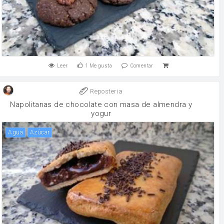
Leer
1
Me gusta
Comentar
Reposteria
Napolitanas de chocolate con masa de almendra y
yogur
agua
Azúcar