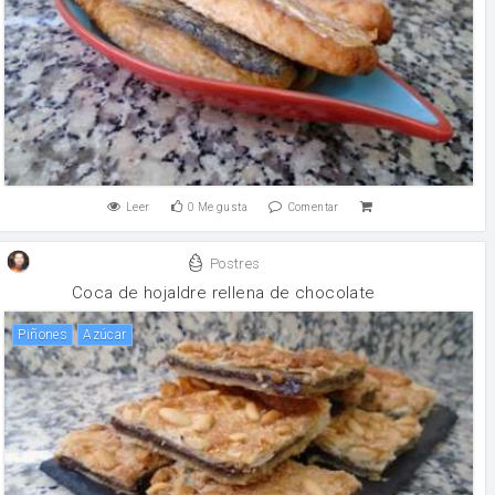
Leer
0
Me gusta
Comentar
Postres
Coca de hojaldre rellena de chocolate
Piñones
Azúcar