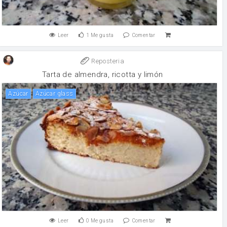
Leer
1
Me gusta
Comentar
Reposteria
Tarta de almendra, ricotta y limón
Azúcar
Azúcar glass
Leer
0
Me gusta
Comentar