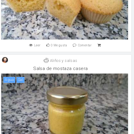
Leer
0
Me gusta
Comentar
Aliños y salsas
Salsa de mostaza casera
agua
sal