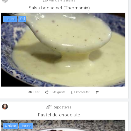
Aliños y salsas
Salsa bechamel (Thermomix)
harina
sal
Leer
0
Me gusta
Comentar
Reposteria
Pastel de chocolate
Azúcar
harina