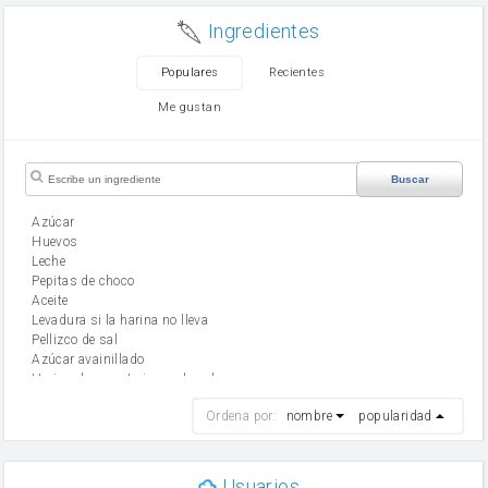
Ingredientes
Populares
Recientes
Me gustan
Buscar
Azúcar
huevos
leche
Pepitas de choco
aceite
Levadura si la harina no lleva
Pellizco de sal
Azúcar avainillado
Harina de reposteria con levadura
harina
Ordena por:
nombre
popularidad
cebolla
mantequilla
ajo
aceite de oliva
Usuarios