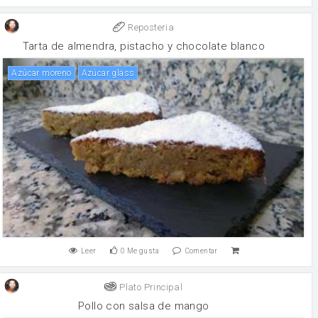
Reposteria
Tarta de almendra, pistacho y chocolate blanco
Azúcar moreno
Azúcar glass
Leer
0
Me gusta
Comentar
Plato Principal
Pollo con salsa de mango