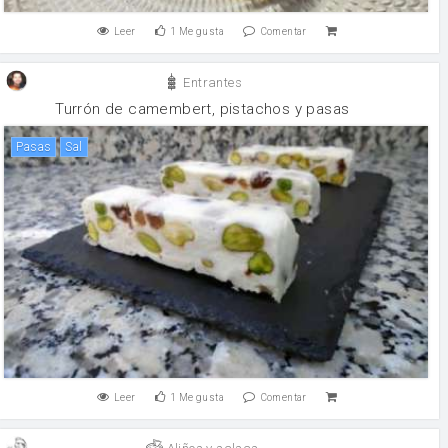
Leer
1
Me gusta
Comentar
Entrantes
Turrón de camembert, pistachos y pasas
pasas
sal
Leer
1
Me gusta
Comentar