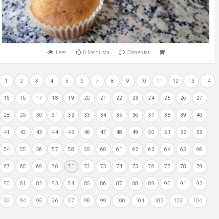
Leer
0
Me gusta
Comentar
1
2
3
4
5
6
7
8
9
10
11
12
13
14
15
16
17
18
19
20
21
22
23
24
25
26
27
28
29
30
31
32
33
34
35
36
37
38
39
40
41
42
43
44
45
46
47
48
49
50
51
52
53
54
55
56
57
58
59
60
61
62
63
64
65
66
67
68
69
70
71
72
73
74
75
76
77
78
79
80
81
82
83
84
85
86
87
88
89
90
91
92
93
94
95
96
97
98
99
100
101
102
103
104