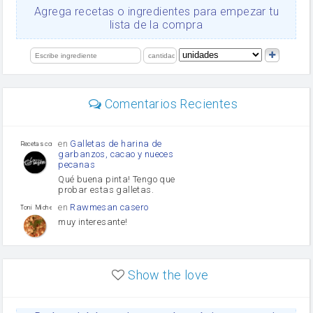
Ajos
Agrega recetas o ingredientes para empezar tu
salsa de soja
lista de la compra
orégano
Levadura
limón
perejil
carne picada
mayonesa
Comentarios Recientes
Diente de ajo
Tomates
Puerro
en
Galletas de harina de
Recetas con sazon
garbanzos, cacao y nueces
pecanas
Qué buena pinta! Tengo que
probar estas galletas.
en
Rawmesan casero
Toni Michel Caubet
muy interesante!
en
Lasaña casera fácil y
HOJALDROSA TV
rápida
Show the love
VIDEO EXPLIATIVO
https://youtu.be/J5e1ddxNWjk