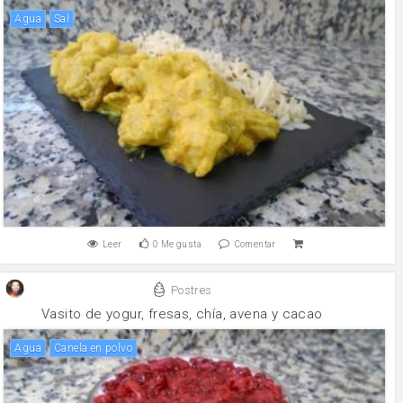
agua
sal
Leer
0
Me gusta
Comentar
Postres
Vasito de yogur, fresas, chía, avena y cacao
agua
canela en polvo