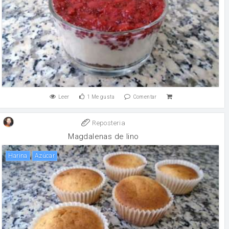
Leer
1
Me gusta
Comentar
Reposteria
Magdalenas de lino
harina
Azúcar