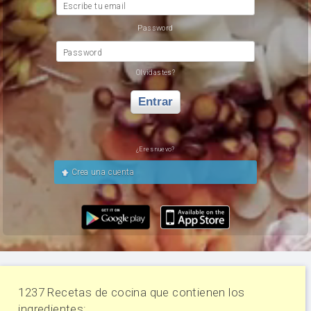
Escribe tu email
Password
Password
Olvidastes?
Entrar
¿Eres nuevo?
Crea una cuenta
1237 Recetas de cocina que contienen los
ingredientes: