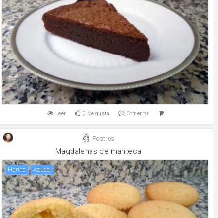
Leer
0
Me gusta
Comentar
Postres
Magdalenas de manteca
harina
Azúcar