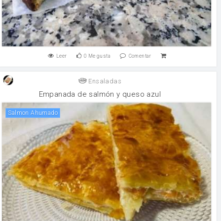
Leer
0
Me gusta
Comentar
Ensaladas
Empanada de salmón y queso azul
Salmon Ahumado