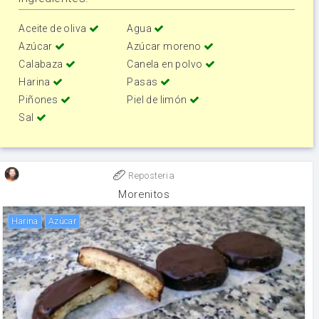
Aceite de oliva
Agua
Azúcar
Azúcar moreno
Calabaza
Canela en polvo
Harina
Pasas
Piñones
Piel de limón
Sal
Reposteria
Morenitos
harina
Azúcar