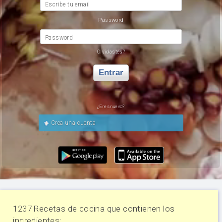
Escribe tu email
Password
Password
Olvidastes?
Entrar
¿Eres nuevo?
Crea una cuenta
1237 Recetas de cocina que contienen los
ingredientes: