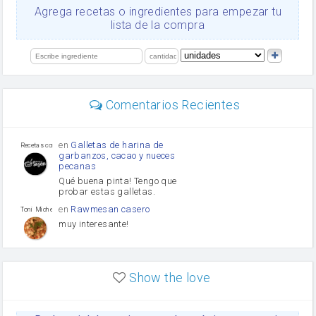
Ajos
Agrega recetas o ingredientes para empezar tu
orégano
lista de la compra
Levadura
salsa de soja
limón
perejil
carne picada
mayonesa
Comentarios Recientes
Diente de ajo
Tomates
Puerro
en
Galletas de harina de
Recetas con sazon
garbanzos, cacao y nueces
pecanas
Qué buena pinta! Tengo que
probar estas galletas.
en
Rawmesan casero
Toni Michel Caubet
muy interesante!
en
Lasaña casera fácil y
HOJALDROSA TV
rápida
Show the love
VIDEO EXPLIATIVO
https://youtu.be/J5e1ddxNWjk