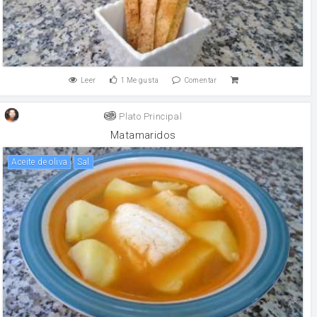
Leer
1
Me gusta
Comentar
Plato Principal
Matamaridos
aceite de oliva
sal