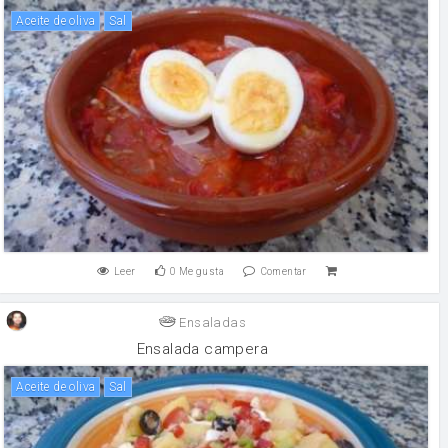
aceite de oliva
sal
Leer
0
Me gusta
Comentar
Ensaladas
Ensalada campera
aceite de oliva
sal