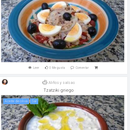
Leer
0
Me gusta
Comentar
Aliños y salsas
Tzatziki griego
aceite de oliva
sal