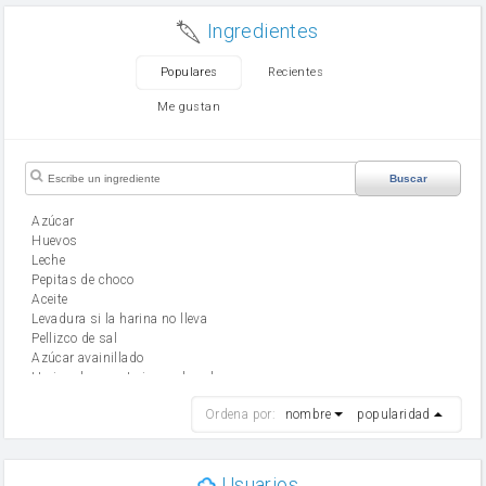
Ingredientes
Populares
Recientes
Me gustan
Buscar
Azúcar
huevos
leche
Pepitas de choco
aceite
Levadura si la harina no lleva
Pellizco de sal
Azúcar avainillado
Harina de reposteria con levadura
harina
Ordena por:
nombre
popularidad
cebolla
mantequilla
ajo
aceite de oliva
Usuarios