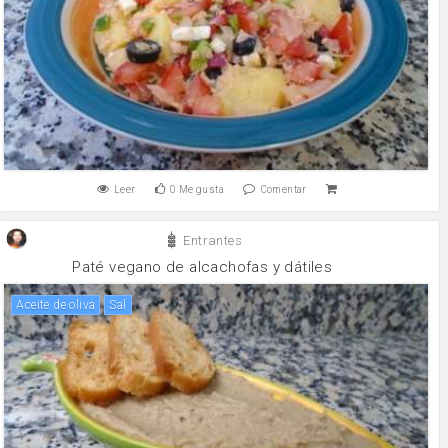
Leer
0
Me gusta
Comentar
Entrantes
Paté vegano de alcachofas y dátiles
aceite de oliva
sal