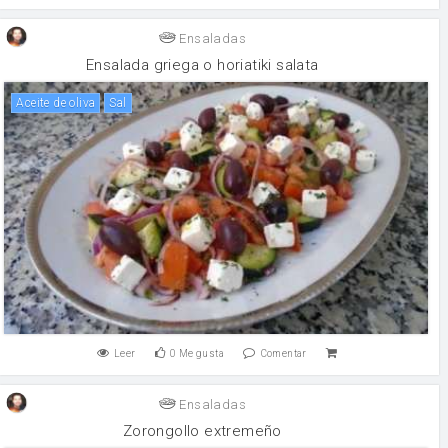
Ensaladas
Ensalada griega o horiatiki salata
aceite de oliva
sal
Leer
0
Me gusta
Comentar
Ensaladas
Zorongollo extremeño