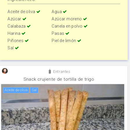
Aceite de oliva
Agua
Azúcar
Azúcar moreno
Calabaza
Canela en polvo
Harina
Pasas
Piñones
Piel de limón
Sal
Entrantes
Snack crujiente de tortilla de trigo
aceite de oliva
sal