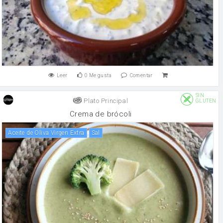
Leer
0
Me gusta
Comentar
SIN
Plato Principal
GLUTEN
Crema de brócoli
Aceite de Oliva Virgen Extra
sal