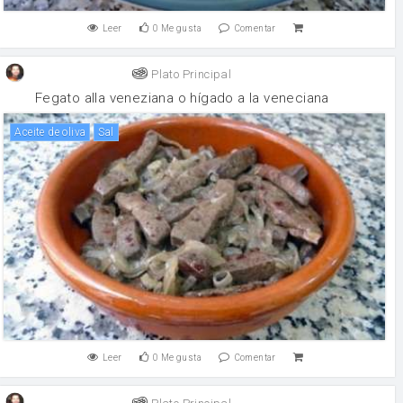
Leer
0
Me gusta
Comentar
Plato Principal
Fegato alla veneziana o hígado a la veneciana
aceite de oliva
sal
Leer
0
Me gusta
Comentar