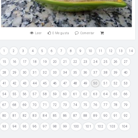
Leer
0
Me gusta
Comentar
1
2
3
4
5
6
7
8
9
10
11
12
13
14
15
16
17
18
19
20
21
22
23
24
25
26
27
28
29
30
31
32
33
34
35
36
37
38
39
40
41
42
43
44
45
46
47
48
49
50
51
52
53
54
55
56
57
58
59
60
61
62
63
64
65
66
67
68
69
70
71
72
73
74
75
76
77
78
79
80
81
82
83
84
85
86
87
88
89
90
91
92
93
94
95
96
97
98
99
100
101
102
103
104