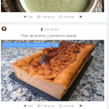
Leer
1
Me gusta
Comentar
Entrantes
Flan de bonito y pimiento asado
Bonito en aceite de oliva escurrido
sal
Leer
0
Me gusta
Comentar