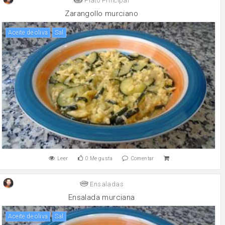
Plato Principal
Zarangollo murciano
aceite de oliva
sal
Leer
0
Me gusta
Comentar
Ensaladas
Ensalada murciana
aceite de oliva
sal