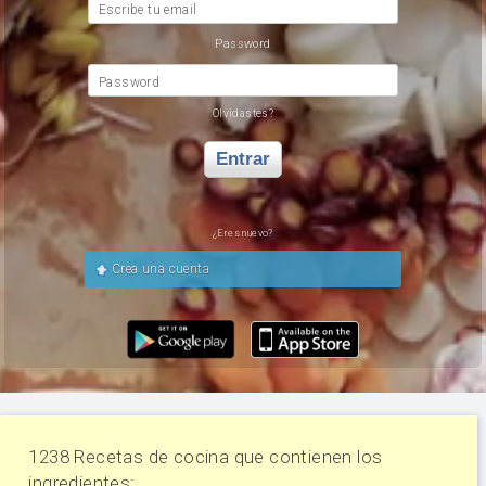
Escribe tu email
Password
Password
Olvidastes?
Entrar
¿Eres nuevo?
Crea una cuenta
1238 Recetas de cocina que contienen los
ingredientes: