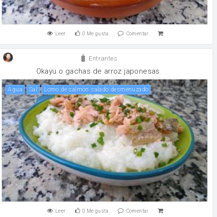
Leer
0
Me gusta
Comentar
Entrantes
Okayu o gachas de arroz japonesas
agua
sal
Lomo de salmón salado desmenuzado
Leer
0
Me gusta
Comentar