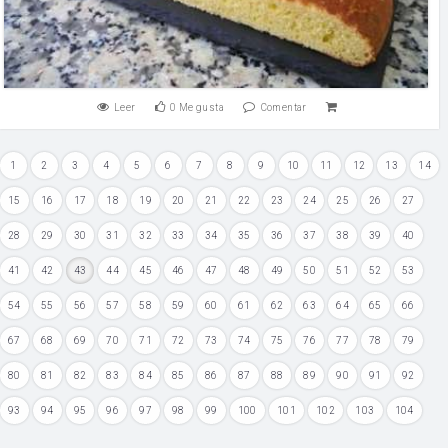
Leer
0
Me gusta
Comentar
1
2
3
4
5
6
7
8
9
10
11
12
13
14
15
16
17
18
19
20
21
22
23
24
25
26
27
28
29
30
31
32
33
34
35
36
37
38
39
40
41
42
43
44
45
46
47
48
49
50
51
52
53
54
55
56
57
58
59
60
61
62
63
64
65
66
67
68
69
70
71
72
73
74
75
76
77
78
79
80
81
82
83
84
85
86
87
88
89
90
91
92
93
94
95
96
97
98
99
100
101
102
103
104