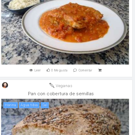
Leer
0
Me gusta
Comentar
Veganas
Pan con cobertura de semillas
harina
Agua tibia
sal