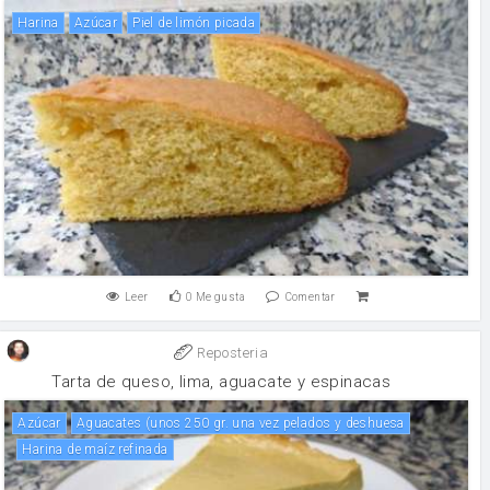
harina
Azúcar
piel de limón picada
Leer
0
Me gusta
Comentar
Reposteria
Tarta de queso, lima, aguacate y espinacas
Azúcar
Aguacates (unos 250 gr. una vez pelados y deshuesa
Harina de maíz refinada