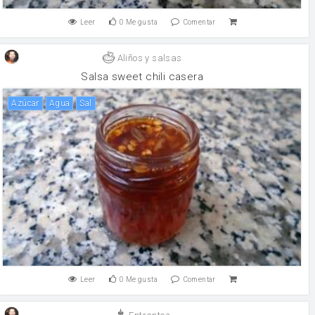
Leer
0
Me gusta
Comentar
Aliños y salsas
Salsa sweet chili casera
Azúcar
agua
sal
Leer
0
Me gusta
Comentar