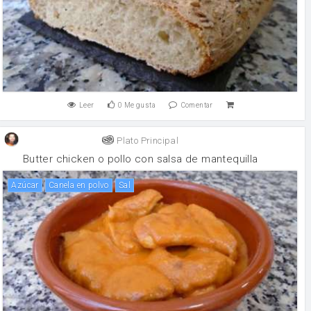
Leer
0
Me gusta
Comentar
Plato Principal
Butter chicken o pollo con salsa de mantequilla
Azúcar
canela en polvo
sal