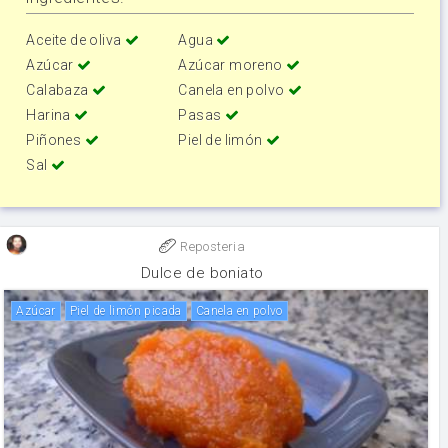
Aceite de oliva
Agua
Azúcar
Azúcar moreno
Calabaza
Canela en polvo
Harina
Pasas
Piñones
Piel de limón
Sal
Reposteria
Dulce de boniato
Azúcar
piel de limón picada
canela en polvo