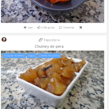
Leer
0
Me gusta
Comentar
Reposteria
Chutney de pera
Azúcar moreno
agua
canela en polvo