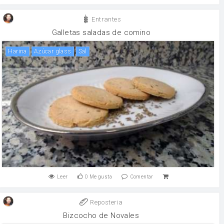
Entrantes
Galletas saladas de comino
harina
Azúcar glass
sal
Leer
0
Me gusta
Comentar
Reposteria
Bizcocho de Novales