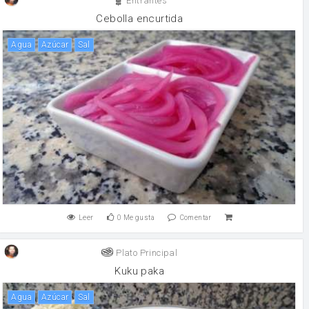
Entrantes
Cebolla encurtida
agua
Azúcar
sal
Leer
0
Me gusta
Comentar
Plato Principal
Kuku paka
agua
Azúcar
sal