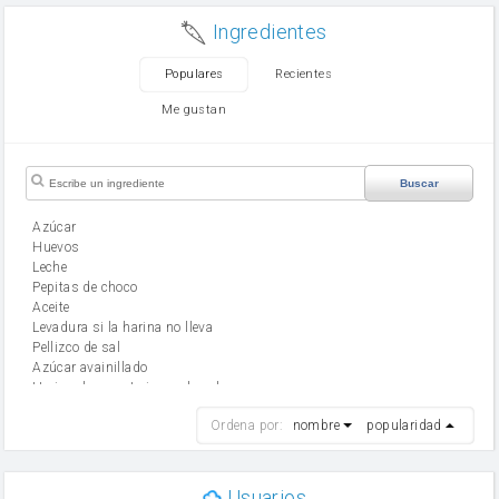
Ingredientes
Populares
Recientes
Me gustan
Buscar
Azúcar
huevos
leche
Pepitas de choco
aceite
Levadura si la harina no lleva
Pellizco de sal
Azúcar avainillado
Harina de reposteria con levadura
harina
Ordena por:
nombre
popularidad
cebolla
mantequilla
ajo
aceite de oliva
Usuarios