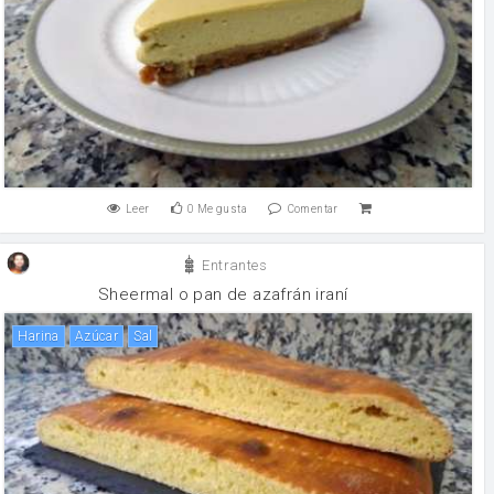
Leer
0
Me gusta
Comentar
Entrantes
Sheermal o pan de azafrán iraní
harina
Azúcar
sal