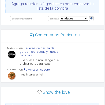
Ajos
Agrega recetas o ingredientes para empezar tu
orégano
lista de la compra
Levadura
salsa de soja
limón
perejil
carne picada
Diente de ajo
Comentarios Recientes
mayonesa
Tomates
Puerro
en
Galletas de harina de
Recetas con sazon
garbanzos, cacao y nueces
pecanas
Qué buena pinta! Tengo que
probar estas galletas.
en
Rawmesan casero
Toni Michel Caubet
muy interesante!
en
Lasaña casera fácil y
HOJALDROSA TV
rápida
Show the love
VIDEO EXPLIATIVO
https://youtu.be/J5e1ddxNWjk