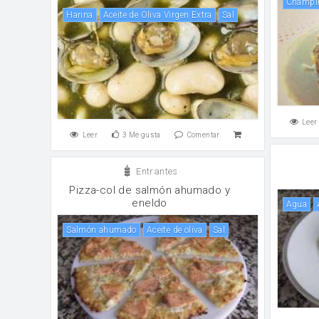
champ
harina
Aceite de Oliva Virgen Extra
sal
Leer
Leer
3
Me gusta
Comentar
Entrantes
Pizza-col de salmón ahumado y
eneldo
agua
Salmón ahumado
aceite de oliva
sal