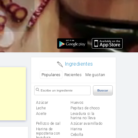
Ingredientes
Populares
Recientes
Me gustan
Buscar
Azúcar
huevos
leche
Pepitas de choco
aceite
Levadura si la
harina no lleva
Pellizco de sal
Azúcar avainillado
Harina de
harina
reposteria con
cebolla
levadura