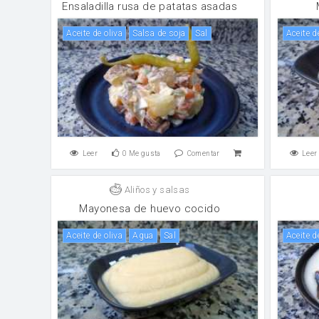
Ensaladilla rusa de patatas asadas
aceite de oliva
salsa de soja
sal
aceite d
Leer
0
Me gusta
Comentar
Leer
Aliños y salsas
Mayonesa de huevo cocido
aceite de oliva
agua
sal
aceite d