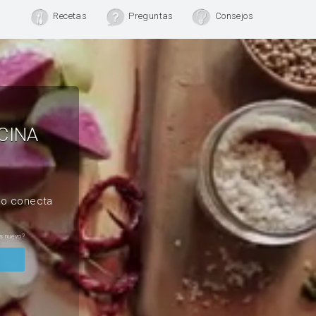
Recetas
Preguntas
Consejos
CINA
, o conecta
s nuevo?