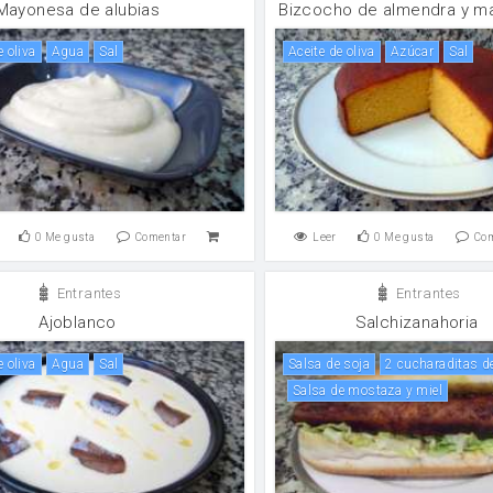
Mayonesa de alubias
Bizcocho de almendra y m
e oliva
agua
sal
aceite de oliva
Azúcar
sal
0
Me gusta
Comentar
Leer
0
Me gusta
Co
Entrantes
Entrantes
Ajoblanco
Salchizanahoria
e oliva
agua
sal
salsa de soja
2 cucharaditas d
Salsa de mostaza y miel