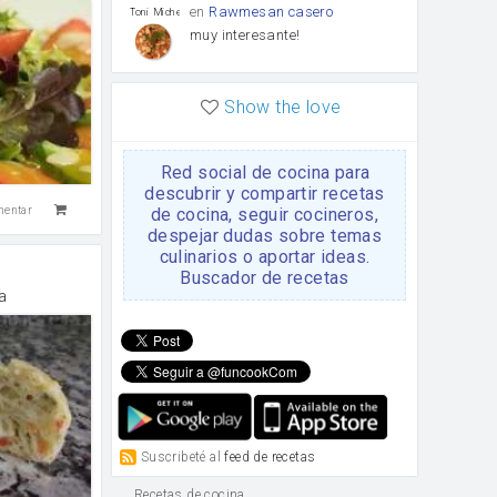
en
Rawmesan casero
Toni Michel Caubet
muy interesante!
en
Lasaña casera fácil y
HOJALDROSA TV
Show the love
rápida
VIDEO EXPLIATIVO
https://youtu.be/J5e1ddxNWjk
Red social de cocina para
en
Gachas de la abuela
HOJALDROSA TV
descubrir y compartir recetas
Rosa
de cocina, seguir cocineros,
mentar
https://youtu.be/Mz69gcVO3sI
despejar dudas sobre temas
culinarios o aportar ideas.
en
Receta Del Bizcocho
Buscador de recetas
Rosa
Casero
a
Disculpa. En la foto aparece
el bizcocho de xoco y en el
apartado de los ingredientes
te has olvidado de poner la
cantidad q se debería de
poner. Gracias. Rosa
en
6 Magdalenas caseras
Rosa
con pepitas de choco
Suscribeté al
feed de recetas
Para una merienda por
ejemplo.
Recetas de cocina