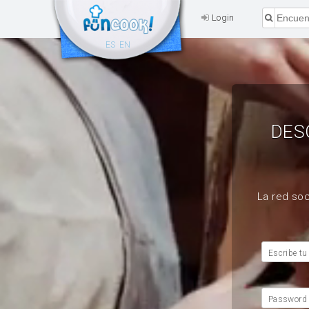
Login
ES
EN
DES
La red soc
Escribe tu
Password