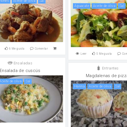
iñones
aceite de oliva
sal
Aguacate
aceite de oliva
sal
6
Me gusta
Comentar
Leer
5
Me gusta
Co
Ensaladas
Entrantes
Ensalada de cuscús
Magdalenas de pizz
aceite de oliva
sal
harina
aceite de oliva
sal