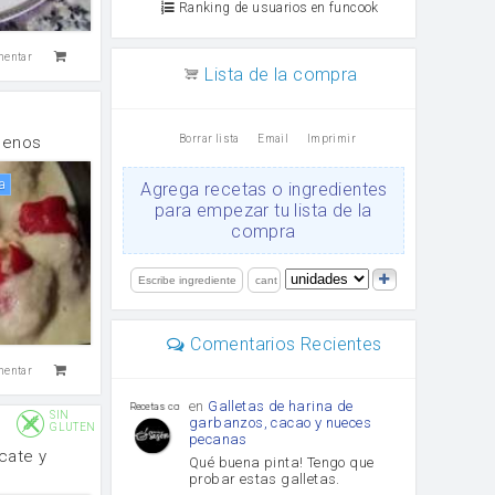
Ranking de usuarios en funcook
mentar
Lista de la compra
Borrar lista
Email
Imprimir
llenos
va
Agrega recetas o ingredientes
para empezar tu lista de la
compra
Comentarios Recientes
mentar
en
Galletas de harina de
Recetas con sazon
SIN
garbanzos, cacao y nueces
GLUTEN
pecanas
cate y
Qué buena pinta! Tengo que
probar estas galletas.