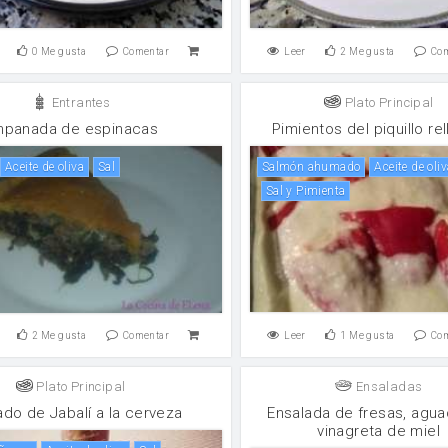
0
Me gusta
Comentar
Leer
2
Me gusta
Co
Entrantes
Plato Principal
panada de espinacas
Pimientos del piquillo re
aceite de oliva
sal
Salmón ahumado
aceite de oli
Sal y Pimienta
2
Me gusta
Comentar
Leer
1
Me gusta
Co
Plato Principal
Ensaladas
ado de Jabalí a la cerveza
Ensalada de fresas, agua
vinagreta de miel