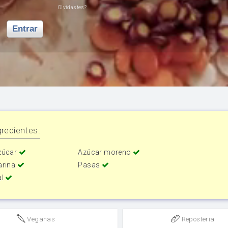
Olvidastes?
Entrar
redientes:
zúcar
Azúcar moreno
arina
Pasas
al
Veganas
Reposteria