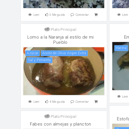
Leer
0
Me gusta
Comentar
Leer
Plato Principal
Lomo a la Naranja al estilo de mi
Em
Pueblo
harina
Azúcar
Aceite de Oliva Virgen Extra
Sal y Pimienta
Leer
Leer
4
Me gusta
Comentar
Plato Principal
Estof
Fabes con almejas y plancton