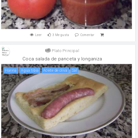
Leer
3
Me gusta
Comentar
Plato Principal
Coca salada de panceta y longaniza
harina
Agua tibia
aceite de oliva
sal