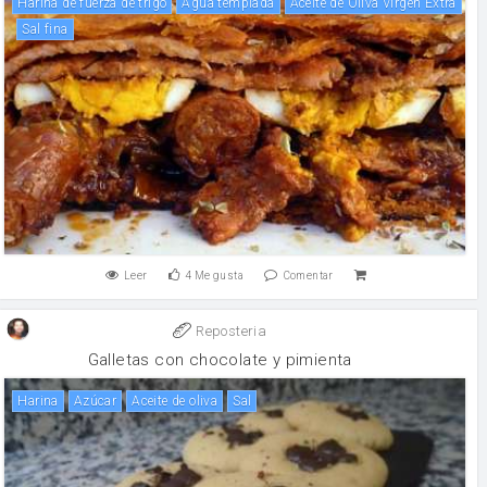
harina de fuerza de trigo
agua templada
Aceite de Oliva Virgen Extra
Sal fina
Leer
4
Me gusta
Comentar
Reposteria
Galletas con chocolate y pimienta
harina
Azúcar
aceite de oliva
sal