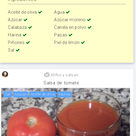
Aceite de oliva
Agua
Azúcar
Azúcar moreno
Calabaza
Canela en polvo
Harina
Pasas
Piñones
Piel de limón
Sal
Aliños y salsas
Salsa de tomate
sal
Azúcar
aceite de oliva
harina