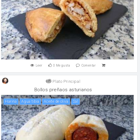
Leer
0
Me gusta
Comentar
Plato Principal
Bollos preñaos asturianos
harina
Agua tibia
aceite de oliva
sal