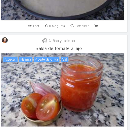
Leer
0
Me gusta
Comentar
Aliños y salsas
Salsa de tomate al ajo
Azúcar
harina
aceite de oliva
sal