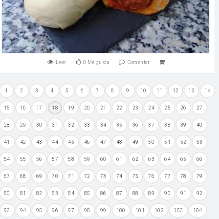
Leer
0
Me gusta
Comentar
1
2
3
4
5
6
7
8
9
10
11
12
13
14
15
16
17
18
19
20
21
22
23
24
25
26
27
28
29
30
31
32
33
34
35
36
37
38
39
40
41
42
43
44
45
46
47
48
49
50
51
52
53
54
55
56
57
58
59
60
61
62
63
64
65
66
67
68
69
70
71
72
73
74
75
76
77
78
79
80
81
82
83
84
85
86
87
88
89
90
91
92
93
94
95
96
97
98
99
100
101
102
103
104