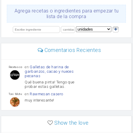
queso rallado
Ajos
Agrega recetas o ingredientes para empezar tu
orégano
lista de la compra
Levadura
salsa de soja
limón
perejil
carne picada
Diente de ajo
Comentarios Recientes
mayonesa
Tomates
Puerro
en
Galletas de harina de
Recetas con sazon
garbanzos, cacao y nueces
pecanas
Qué buena pinta! Tengo que
probar estas galletas.
en
Rawmesan casero
Toni Michel Caubet
muy interesante!
en
Lasaña casera fácil y
HOJALDROSA TV
rápida
Show the love
VIDEO EXPLIATIVO
https://youtu.be/J5e1ddxNWjk