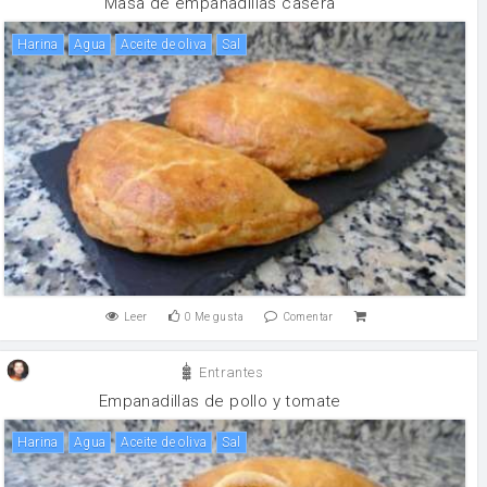
Masa de empanadillas casera
harina
agua
aceite de oliva
sal
Leer
0
Me gusta
Comentar
Entrantes
Empanadillas de pollo y tomate
harina
agua
aceite de oliva
sal