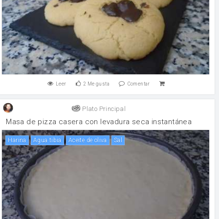
Leer
2
Me gusta
Comentar
Plato Principal
Masa de pizza casera con levadura seca instantánea
harina
Agua tibia
aceite de oliva
sal