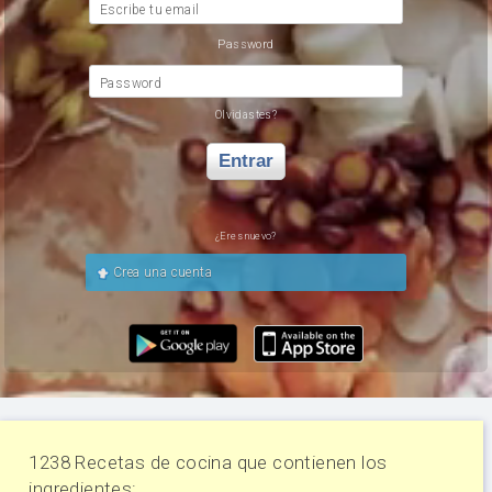
Escribe tu email
Password
Password
Olvidastes?
Entrar
¿Eres nuevo?
Crea una cuenta
1238 Recetas de cocina que contienen los
ingredientes: