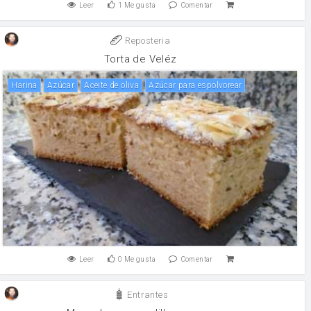
Leer
1
Me gusta
Comentar
Reposteria
Torta de Veléz
harina
Azúcar
aceite de oliva
Azúcar para espolvorear
Leer
0
Me gusta
Comentar
Entrantes