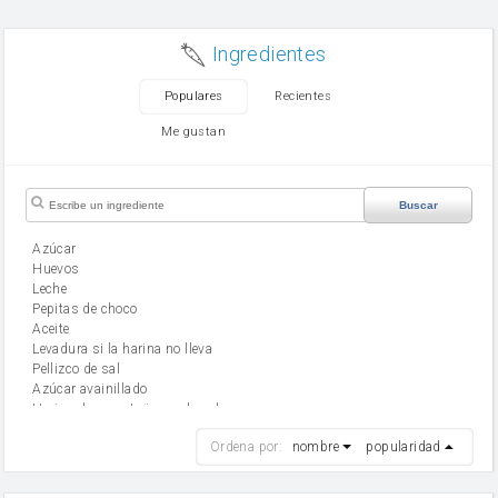
Ingredientes
Populares
Recientes
Me gustan
Buscar
Azúcar
huevos
leche
Pepitas de choco
aceite
Levadura si la harina no lleva
Pellizco de sal
Azúcar avainillado
Harina de reposteria con levadura
harina
Ordena por:
nombre
popularidad
cebolla
mantequilla
ajo