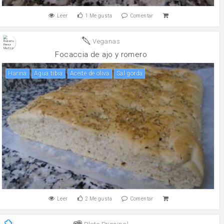
Leer
1
Me gusta
Comentar
Veganas
Focaccia de ajo y romero
harina
Agua tibia
aceite de oliva
sal gorda
Leer
2
Me gusta
Comentar